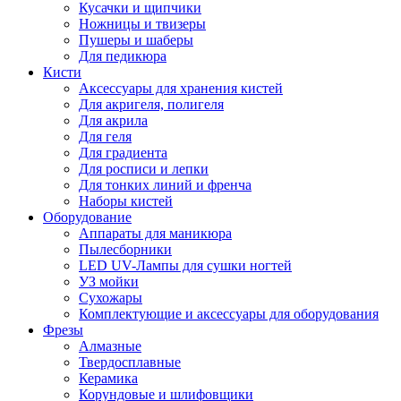
Кусачки и щипчики
Ножницы и твизеры
Пушеры и шаберы
Для педикюра
Кисти
Аксессуары для хранения кистей
Для акригеля, полигеля
Для акрила
Для геля
Для градиента
Для росписи и лепки
Для тонких линий и френча
Наборы кистей
Оборудование
Аппараты для маникюра
Пылесборники
LED UV-Лампы для сушки ногтей
УЗ мойки
Сухожары
Комплектующие и аксессуары для оборудования
Фрезы
Алмазные
Твердосплавные
Керамика
Корундовые и шлифовщики