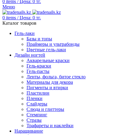
0
items
/
Цена:
0
тг.
Меню
0
items
/
Цена:
0
тг.
Каталог товаров
Гель-лаки
Базы и топы
Праймеры и ультрабонды
Цветные гель-лаки
Дизайн ногтей
Акварельные краски
Гель-краски
Гель-пасты
Ленты, фольга, битое стекло
Материалы для декора
Пигменты и втирки
Пластилин
Пленки
Слайдеры
Слюда и глиттеры
Стемпинг
Стразы
Трафареты и наклейки
Наращивание