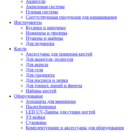
Акригели
Акриловая система
Гелевая система
Сопутствующая продукция для наращивания
Инструменты
Кусачки и щипчики
Ножницы и твизеры
Пушеры и шаберы
Для педикюра
Кисти
Аксессуары для хранения кистей
Для акригеля, полигеля
Для акрила
Для геля
Для градиента
Для росписи и лепки
Для тонких линий и френча
Наборы кистей
Оборудование
Аппараты для маникюра
Пылесборники
LED UV-Лампы для сушки ногтей
УЗ мойки
Сухожары
Комплектующие и аксессуары для оборудования