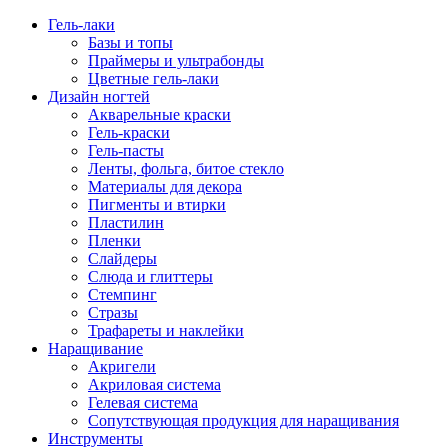
Гель-лаки
Базы и топы
Праймеры и ультрабонды
Цветные гель-лаки
Дизайн ногтей
Акварельные краски
Гель-краски
Гель-пасты
Ленты, фольга, битое стекло
Материалы для декора
Пигменты и втирки
Пластилин
Пленки
Слайдеры
Слюда и глиттеры
Стемпинг
Стразы
Трафареты и наклейки
Наращивание
Акригели
Акриловая система
Гелевая система
Сопутствующая продукция для наращивания
Инструменты