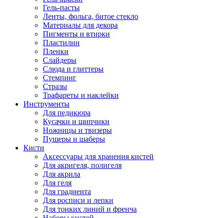
Гель-пасты
Ленты, фольга, битое стекло
Материалы для декора
Пигменты и втирки
Пластилин
Пленки
Слайдеры
Слюда и глиттеры
Стемпинг
Стразы
Трафареты и наклейки
Инструменты
Для педикюра
Кусачки и щипчики
Ножницы и твизеры
Пушеры и шаберы
Кисти
Аксессуары для хранения кистей
Для акригеля, полигеля
Для акрила
Для геля
Для градиента
Для росписи и лепки
Для тонких линий и френча
Наборы кистей