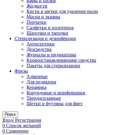
Бафы и пилки
Жидкости
Кисти и щетки для удаления пыли
Маски и экраны
Перчатки
Салфетки и полотенца
Шапочки и тапочки
Стерилизация и дезинфекция
Антисептики
Дезсредства
Журналы и индикаторы
Кровоостанавливающие средства
Пакеты для стерилизации
Фрезы
Алмазные
Для педикюра
Керамика
Корундовые и шлифовщики
Твердосплавные
Щетки и футляры для фрез
Поиск
Вход/ Регистрация
0
Список желаний
0
Сравнение