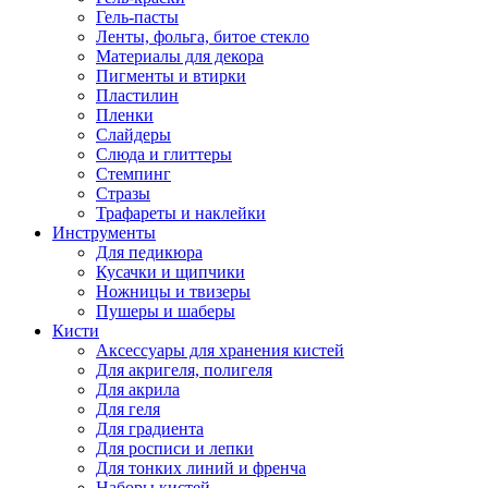
Гель-пасты
Ленты, фольга, битое стекло
Материалы для декора
Пигменты и втирки
Пластилин
Пленки
Слайдеры
Слюда и глиттеры
Стемпинг
Стразы
Трафареты и наклейки
Инструменты
Для педикюра
Кусачки и щипчики
Ножницы и твизеры
Пушеры и шаберы
Кисти
Аксессуары для хранения кистей
Для акригеля, полигеля
Для акрила
Для геля
Для градиента
Для росписи и лепки
Для тонких линий и френча
Наборы кистей