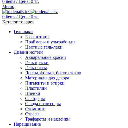
0
items
/
Цена:
0
тг.
Меню
0
items
/
Цена:
0
тг.
Каталог товаров
Гель-лаки
Базы и топы
Праймеры и ультрабонды
Цветные гель-лаки
Дизайн ногтей
Акварельные краски
Гель-краски
Гель-пасты
Ленты, фольга, битое стекло
Материалы для декора
Пигменты и втирки
Пластилин
Пленки
Слайдеры
Слюда и глиттеры
Стемпинг
Стразы
Трафареты и наклейки
Наращивание