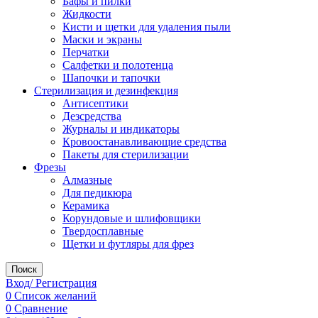
Бафы и пилки
Жидкости
Кисти и щетки для удаления пыли
Маски и экраны
Перчатки
Салфетки и полотенца
Шапочки и тапочки
Стерилизация и дезинфекция
Антисептики
Дезсредства
Журналы и индикаторы
Кровоостанавливающие средства
Пакеты для стерилизации
Фрезы
Алмазные
Для педикюра
Керамика
Корундовые и шлифовщики
Твердосплавные
Щетки и футляры для фрез
Поиск
Вход/ Регистрация
0
Список желаний
0
Сравнение