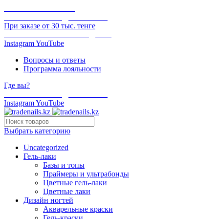
ОНЛАЙН ОПЛАТА
БЕСПЛАТНАЯ ДОСТАВКА
При заказе от 30 тыс. тенге
ОТГРУЗКА В ТОТ ЖЕ ДЕНЬ
Instagram
YouTube
Вопросы и ответы
Программа лояльности
Где вы?
БЕСПЛАТНАЯ ДОСТАВКА
Instagram
YouTube
Выбрать категорию
Uncategorized
Гель-лаки
Базы и топы
Праймеры и ультрабонды
Цветные гель-лаки
Цветные лаки
Дизайн ногтей
Акварельные краски
Гель-краски