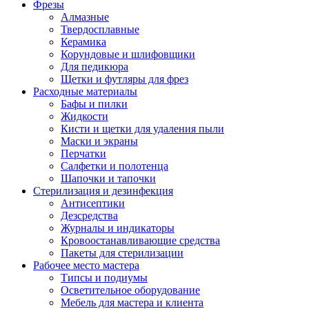
Фрезы
Алмазные
Твердосплавные
Керамика
Корундовые и шлифовщики
Для педикюра
Щетки и футляры для фрез
Расходные материалы
Бафы и пилки
Жидкости
Кисти и щетки для удаления пыли
Маски и экраны
Перчатки
Салфетки и полотенца
Шапочки и тапочки
Стерилизация и дезинфекция
Антисептики
Дезсредства
Журналы и индикаторы
Кровоостанавливающие средства
Пакеты для стерилизации
Рабочее место мастера
Типсы и подиумы
Осветительное оборудование
Мебель для мастера и клиента