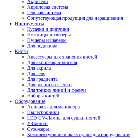
Акригели
Акриловая система
Гелевая система
Сопутствующая продукция для наращивания
Инструменты
Кусачки и щипчики
Ножницы и твизеры
Пушеры и шаберы
Для педикюра
Кисти
Аксессуары для хранения кистей
Для акригеля, полигеля
Для акрила
Для геля
Для градиента
Для росписи и лепки
Для тонких линий и френча
Наборы кистей
Оборудование
Аппараты для маникюра
Пылесборники
LED UV-Лампы для сушки ногтей
УЗ мойки
Сухожары
Комплектующие и аксессуары для оборудования