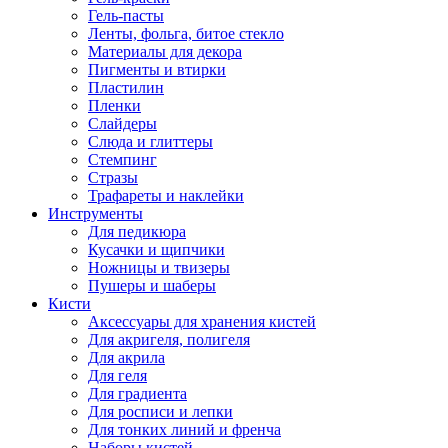
Гель-пасты
Ленты, фольга, битое стекло
Материалы для декора
Пигменты и втирки
Пластилин
Пленки
Слайдеры
Слюда и глиттеры
Стемпинг
Стразы
Трафареты и наклейки
Инструменты
Для педикюра
Кусачки и щипчики
Ножницы и твизеры
Пушеры и шаберы
Кисти
Аксессуары для хранения кистей
Для акригеля, полигеля
Для акрила
Для геля
Для градиента
Для росписи и лепки
Для тонких линий и френча
Наборы кистей