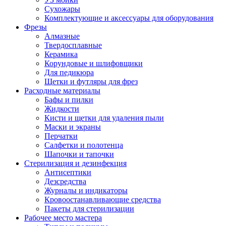
Сухожары
Комплектующие и аксессуары для оборудования
Фрезы
Алмазные
Твердосплавные
Керамика
Корундовые и шлифовщики
Для педикюра
Щетки и футляры для фрез
Расходные материалы
Бафы и пилки
Жидкости
Кисти и щетки для удаления пыли
Маски и экраны
Перчатки
Салфетки и полотенца
Шапочки и тапочки
Стерилизация и дезинфекция
Антисептики
Дезсредства
Журналы и индикаторы
Кровоостанавливающие средства
Пакеты для стерилизации
Рабочее место мастера