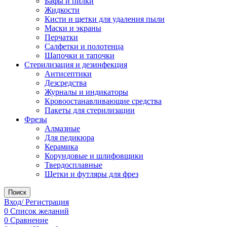
Бафы и пилки
Жидкости
Кисти и щетки для удаления пыли
Маски и экраны
Перчатки
Салфетки и полотенца
Шапочки и тапочки
Стерилизация и дезинфекция
Антисептики
Дезсредства
Журналы и индикаторы
Кровоостанавливающие средства
Пакеты для стерилизации
Фрезы
Алмазные
Для педикюра
Керамика
Корундовые и шлифовщики
Твердосплавные
Щетки и футляры для фрез
Поиск
Вход/ Регистрация
0
Список желаний
0
Сравнение