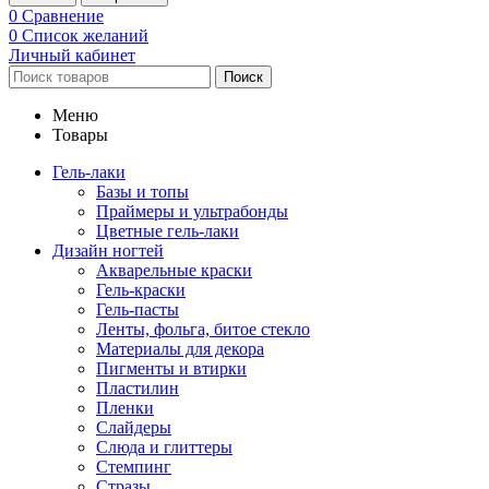
0
Сравнение
0
Список желаний
Личный кабинет
Поиск
Меню
Товары
Гель-лаки
Базы и топы
Праймеры и ультрабонды
Цветные гель-лаки
Дизайн ногтей
Акварельные краски
Гель-краски
Гель-пасты
Ленты, фольга, битое стекло
Материалы для декора
Пигменты и втирки
Пластилин
Пленки
Слайдеры
Слюда и глиттеры
Стемпинг
Стразы