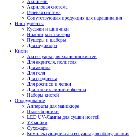
Акригели
Акриловая система
Гелевая система
Сопутствующая продукция для наращивания
Инструменты
Кусачки и щипчики
Ножницы и твизеры
Пушеры и шаберы
Для педикюра
Кисти
Аксессуары для хранения кистей
Для акригеля, полигеля
Для акрила
Для геля
Для градиента
Для росписи и лепки
Для тонких линий и френча
Наборы кистей
Оборудование
Аппараты для маникюра
Пылесборники
LED UV-Лампы для сушки ногтей
УЗ мойки
Сухожары
Комплектующие и аксессуары для оборудования