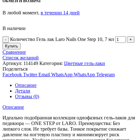
ОБМЕН И ВОЗВРАТ
В любой момент,
в течении 14 дней
В наличии
Количество Гель лак Laro Nails One Step 10, 7 мл
Купить
Сравнение
Список желаний
Артикул:
114149
Категория:
Цветные гель-лаки
Поделиться
Facebook
Twitter
Email
WhatsApp
WhatsApp
Telegram
Описание
Детали
Отзывы (0)
Описание
Идеально подобранная коллекция однофазных гель-лаков для
педикюра — ONE STEP от LARO. Преимущества: Без
липкого слоя. Не требует базы. Тонкое покрытие снижает
давление на ногтевую пластину и минимизирует риск