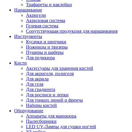
Трафареты и наклейки
Наращивание
Акригели
Акриловая система
Гелевая система
Сопутствующая продукция для наращивания
Инструменты
Кусачки и щипчики
Ножницы и твизеры
Пушеры и шаберы
Для педикюра
Кисти
Аксессуары для хранения кистей
Для акригеля, полигеля
Для акрила
Для геля
Для градиента
Для росписи и лепки
Для тонких линий и френча
Наборы кистей
Оборудование
Аппараты для маникюра
Пылесборники
LED UV-Лампы для сушки ногтей
УЗ мойки