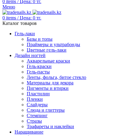
0
items
/
Цена:
0
тг.
Меню
0
items
/
Цена:
0
тг.
Каталог товаров
Гель-лаки
Базы и топы
Праймеры и ультрабонды
Цветные гель-лаки
Дизайн ногтей
Акварельные краски
Гель-краски
Гель-пасты
Ленты, фольга, битое стекло
Материалы для декора
Пигменты и втирки
Пластилин
Пленки
Слайдеры
Слюда и глиттеры
Стемпинг
Стразы
Трафареты и наклейки
Наращивание