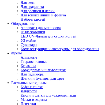
Для геля
Для градиента
Для росписи и лепки
Для тонких линий и френча
Наборы кистей
Оборудование
Аппараты для маникюра
Пылесборники
LED UV-Лампы для сушки ногтей
УЗ мойки
Сухожары
Комплектующие и аксессуары для оборудования
Фрезы
Алмазные
Твердосплавные
Керамика
Корундовые и шлифовщики
Для педикюра
Щетки и футляры для фрез
Расходные материалы
Бафы и пилки
Жидкости
Кисти и щетки для удаления пыли
Маски и экраны
Перчатки