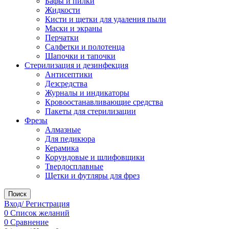
Бафы и пилки
Жидкости
Кисти и щетки для удаления пыли
Маски и экраны
Перчатки
Салфетки и полотенца
Шапочки и тапочки
Стерилизация и дезинфекция
Антисептики
Дезсредства
Журналы и индикаторы
Кровоостанавливающие средства
Пакеты для стерилизации
Фрезы
Алмазные
Для педикюра
Керамика
Корундовые и шлифовщики
Твердосплавные
Щетки и футляры для фрез
Поиск
Вход/ Регистрация
0
Список желаний
0
Сравнение