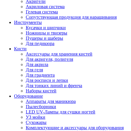
Акригели
Акриловая система
Гелевая система
Сопутствующая продукция для наращивания
Инструменты
Кусачки и щипчики
Ножницы и твизеры
Пушеры и шаберы
Для педикюра
Кисти
Аксессуары для хранения кистей
Для акригеля, полигеля
Для акрила
Для геля
Для градиента
Для росписи и лепки
Для тонких линий и френча
Наборы кистей
Оборудование
Аппараты для маникюра
Пылесборники
LED UV-Лампы для сушки ногтей
УЗ мойки
Сухожары
Комплектующие и аксессуары для оборудования