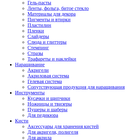
Гель-пасты
Ленты, фольга, битое стекло
Материалы для декора
Пигменты и втирки
Пластилин
Пленки
Слайдеры
Слюда и глиттеры
Стемпинг
Стразы
Трафареты и наклейки
Наращивание
Акригели
Акриловая система
Гелевая система
Сопутствующая продукция для наращивания
Инструменты
Кусачки и щипчики
Ножницы и твизеры
Пушеры и шаберы
Для педикюра
Кисти
Аксессуары для хранения кистей
Для акригеля, полигеля
Для акрила