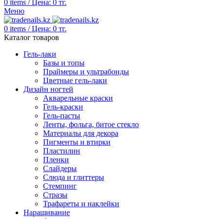
0
items
/
Цена:
0
тг.
Меню
0
items
/
Цена:
0
тг.
Каталог товаров
Гель-лаки
Базы и топы
Праймеры и ультрабонды
Цветные гель-лаки
Дизайн ногтей
Акварельные краски
Гель-краски
Гель-пасты
Ленты, фольга, битое стекло
Материалы для декора
Пигменты и втирки
Пластилин
Пленки
Слайдеры
Слюда и глиттеры
Стемпинг
Стразы
Трафареты и наклейки
Наращивание