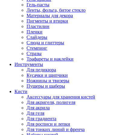
Гель-пасты
Ленты, фольга, битое стекло
Материалы для декора
Пигменты и втирки
Пластилин
Пленки
Слайдеры
Слюда и глиттеры
Стемпинг
Стразы
Трафареты и наклейки
Инструменты
Для педикюра
Кусачки и щипчики
Ножницы и твизеры
Пушеры и шаберы
Кисти
Аксессуары для хранения кистей
Для акригеля, полигеля
Для акрила
Для геля
Для градиента
Для росписи и лепки
Для тонких линий и френча
Наборы кистей