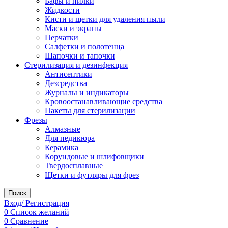
Бафы и пилки
Жидкости
Кисти и щетки для удаления пыли
Маски и экраны
Перчатки
Салфетки и полотенца
Шапочки и тапочки
Стерилизация и дезинфекция
Антисептики
Дезсредства
Журналы и индикаторы
Кровоостанавливающие средства
Пакеты для стерилизации
Фрезы
Алмазные
Для педикюра
Керамика
Корундовые и шлифовщики
Твердосплавные
Щетки и футляры для фрез
Поиск
Вход/ Регистрация
0
Список желаний
0
Сравнение