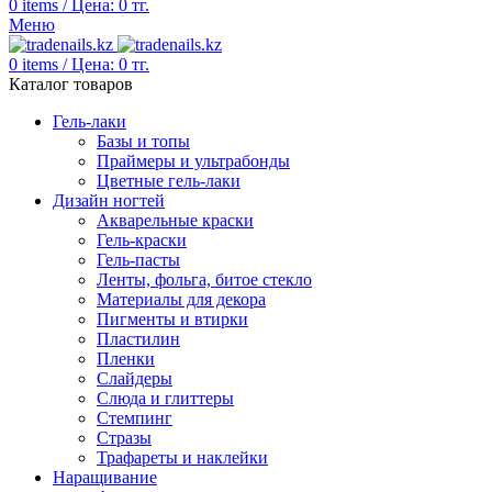
0
items
/
Цена:
0
тг.
Меню
0
items
/
Цена:
0
тг.
Каталог товаров
Гель-лаки
Базы и топы
Праймеры и ультрабонды
Цветные гель-лаки
Дизайн ногтей
Акварельные краски
Гель-краски
Гель-пасты
Ленты, фольга, битое стекло
Материалы для декора
Пигменты и втирки
Пластилин
Пленки
Слайдеры
Слюда и глиттеры
Стемпинг
Стразы
Трафареты и наклейки
Наращивание