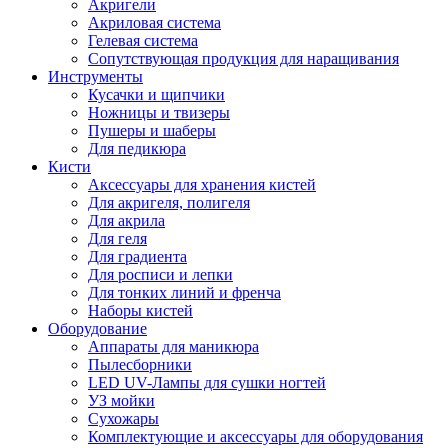
Акригели
Акриловая система
Гелевая система
Сопутствующая продукция для наращивания
Инструменты
Кусачки и щипчики
Ножницы и твизеры
Пушеры и шаберы
Для педикюра
Кисти
Аксессуары для хранения кистей
Для акригеля, полигеля
Для акрила
Для геля
Для градиента
Для росписи и лепки
Для тонких линий и френча
Наборы кистей
Оборудование
Аппараты для маникюра
Пылесборники
LED UV-Лампы для сушки ногтей
УЗ мойки
Сухожары
Комплектующие и аксессуары для оборудования