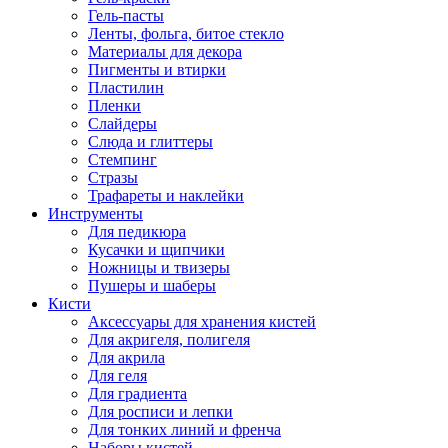
Гель-пасты
Ленты, фольга, битое стекло
Материалы для декора
Пигменты и втирки
Пластилин
Пленки
Слайдеры
Слюда и глиттеры
Стемпинг
Стразы
Трафареты и наклейки
Инструменты
Для педикюра
Кусачки и щипчики
Ножницы и твизеры
Пушеры и шаберы
Кисти
Аксессуары для хранения кистей
Для акригеля, полигеля
Для акрила
Для геля
Для градиента
Для росписи и лепки
Для тонких линий и френча
Наборы кистей