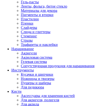
Гель-пасты
Ленты, фольга, битое стекло
Материалы для декора
Пигменты и втирки
Пластилин
Пленки
Слайдеры
Слюда и глиттеры
Стемпинг
Стразы
Трафареты и наклейки
Наращивание
Акригели
Акриловая система
Гелевая система
Сопутствующая продукция для наращивания
Инструменты
Кусачки и щипчики
Ножницы и твизеры
Пушеры и шаберы
Для педикюра
Кисти
Аксессуары для хранения кистей
Для акригеля, полигеля
Для акрила