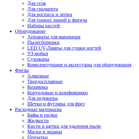
Для геля
Для градиента
Для росписи и лепки
Для тонких линий и френча
Наборы кистей
Оборудование
Аппараты для маникюра
Пылесборники
LED UV-Лампы для сушки ногтей
УЗ мойки
Сухожары
Комплектующие и аксессуары для оборудования
Фрезы
Алмазные
Твердосплавные
Керамика
Корундовые и шлифовщики
Для педикюра
Щетки и футляры для фрез
Расходные материалы
Бафы и пилки
Жидкости
Кисти и щетки для удаления пыли
Маски и экраны
Перчатки