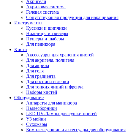
Акригели
Акриловая система
Гелевая система
Сопутствующая продукция для наращивания
Инструменты
Кусачки и щипчики
Ножницы и твизеры
Пушеры и шаберы
Для педикюра
Кисти
Аксессуары для хранения кистей
Для акригеля, полигеля
Для акрила
Для геля
Для градиента
Для росписи и лепки
Для тонких линий и френча
Наборы кистей
Оборудование
Аппараты для маникюра
Пылесборники
LED UV-Лампы для сушки ногтей
УЗ мойки
Сухожары
Комплектующие и аксессуары для оборудования