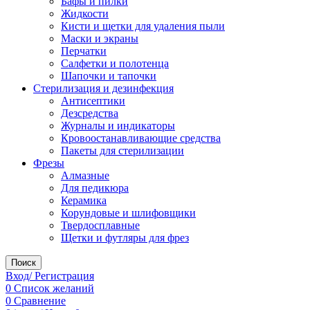
Бафы и пилки
Жидкости
Кисти и щетки для удаления пыли
Маски и экраны
Перчатки
Салфетки и полотенца
Шапочки и тапочки
Стерилизация и дезинфекция
Антисептики
Дезсредства
Журналы и индикаторы
Кровоостанавливающие средства
Пакеты для стерилизации
Фрезы
Алмазные
Для педикюра
Керамика
Корундовые и шлифовщики
Твердосплавные
Щетки и футляры для фрез
Поиск
Вход/ Регистрация
0
Список желаний
0
Сравнение