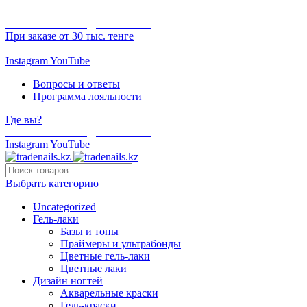
ОНЛАЙН ОПЛАТА
БЕСПЛАТНАЯ ДОСТАВКА
При заказе от 30 тыс. тенге
ОТГРУЗКА В ТОТ ЖЕ ДЕНЬ
Instagram
YouTube
Вопросы и ответы
Программа лояльности
Где вы?
БЕСПЛАТНАЯ ДОСТАВКА
Instagram
YouTube
Выбрать категорию
Uncategorized
Гель-лаки
Базы и топы
Праймеры и ультрабонды
Цветные гель-лаки
Цветные лаки
Дизайн ногтей
Акварельные краски
Гель-краски