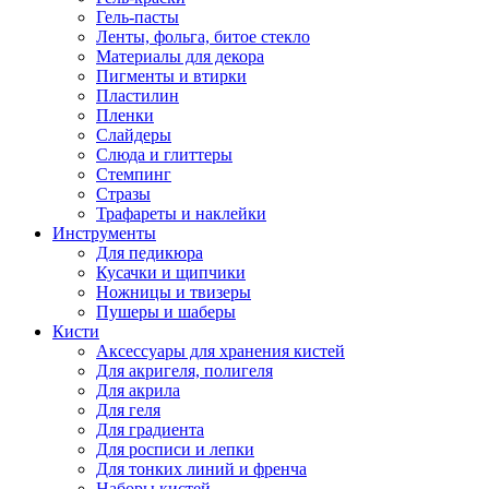
Гель-пасты
Ленты, фольга, битое стекло
Материалы для декора
Пигменты и втирки
Пластилин
Пленки
Слайдеры
Слюда и глиттеры
Стемпинг
Стразы
Трафареты и наклейки
Инструменты
Для педикюра
Кусачки и щипчики
Ножницы и твизеры
Пушеры и шаберы
Кисти
Аксессуары для хранения кистей
Для акригеля, полигеля
Для акрила
Для геля
Для градиента
Для росписи и лепки
Для тонких линий и френча
Наборы кистей