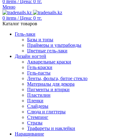
0
items
/
Цена:
0
тг.
Меню
0
items
/
Цена:
0
тг.
Каталог товаров
Гель-лаки
Базы и топы
Праймеры и ультрабонды
Цветные гель-лаки
Дизайн ногтей
Акварельные краски
Гель-краски
Гель-пасты
Ленты, фольга, битое стекло
Материалы для декора
Пигменты и втирки
Пластилин
Пленки
Слайдеры
Слюда и глиттеры
Стемпинг
Стразы
Трафареты и наклейки
Наращивание