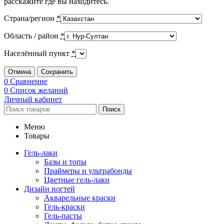
расскажите где вы находитесь.
Страна/регион
*
Область / район
*
Населённый пункт
*
Отмена
Сохранить
0
Сравнение
0
Список желаний
Личный кабинет
Поиск
Меню
Товары
Гель-лаки
Базы и топы
Праймеры и ультрабонды
Цветные гель-лаки
Дизайн ногтей
Акварельные краски
Гель-краски
Гель-пасты