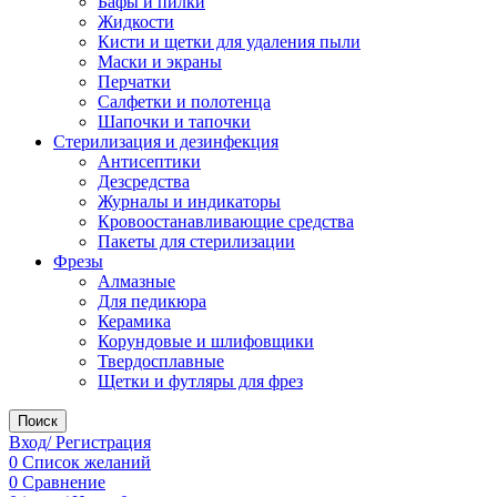
Бафы и пилки
Жидкости
Кисти и щетки для удаления пыли
Маски и экраны
Перчатки
Салфетки и полотенца
Шапочки и тапочки
Стерилизация и дезинфекция
Антисептики
Дезсредства
Журналы и индикаторы
Кровоостанавливающие средства
Пакеты для стерилизации
Фрезы
Алмазные
Для педикюра
Керамика
Корундовые и шлифовщики
Твердосплавные
Щетки и футляры для фрез
Поиск
Вход/ Регистрация
0
Список желаний
0
Сравнение