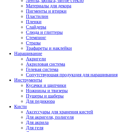
Ленты, фольга, битое стекло
Материалы для декора
Пигменты и втирки
Пластилин
Пленки
Слайдеры
Слюда и глиттеры
Стемпинг
Стразы
Трафареты и наклейки
Наращивание
Акригели
Акриловая система
Гелевая система
Сопутствующая продукция для наращивания
Инструменты
Кусачки и щипчики
Ножницы и твизеры
Пушеры и шаберы
Для педикюра
Кисти
Аксессуары для хранения кистей
Для акригеля, полигеля
Для акрила
Для геля