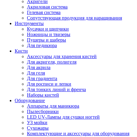
Акригели
Акриловая система
Гелевая система
Сопутствующая продукция для наращивания
Инструменты
Кусачки и щипчики
Ножницы и твизеры
Пушеры и шаберы
Для педикюра
Кисти
Аксессуары для хранения кистей
Для акригеля, полигеля
Для акрила
Для геля
Для градиента
Для росписи и лепки
Для тонких линий и френча
Наборы кистей
Оборудование
Аппараты для маникюра
Пылесборники
LED UV-Лампы для сушки ногтей
УЗ мойки
Сухожары
Комплектующие и аксессуары для оборудования