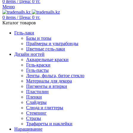
0
items
/
Цена:
0
тг.
Меню
0
items
/
Цена:
0
тг.
Каталог товаров
Гель-лаки
Базы и топы
Праймеры и ультрабонды
Цветные гель-лаки
Дизайн ногтей
Акварельные краски
Гель-краски
Гель-пасты
Ленты, фольга, битое стекло
Материалы для декора
Пигменты и втирки
Пластилин
Пленки
Слайдеры
Слюда и глиттеры
Стемпинг
Стразы
Трафареты и наклейки
Наращивание