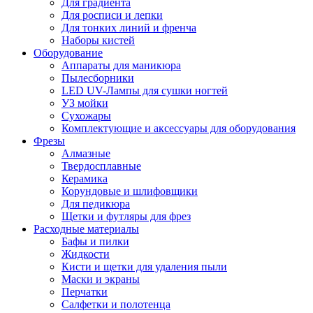
Для градиента
Для росписи и лепки
Для тонких линий и френча
Наборы кистей
Оборудование
Аппараты для маникюра
Пылесборники
LED UV-Лампы для сушки ногтей
УЗ мойки
Сухожары
Комплектующие и аксессуары для оборудования
Фрезы
Алмазные
Твердосплавные
Керамика
Корундовые и шлифовщики
Для педикюра
Щетки и футляры для фрез
Расходные материалы
Бафы и пилки
Жидкости
Кисти и щетки для удаления пыли
Маски и экраны
Перчатки
Салфетки и полотенца