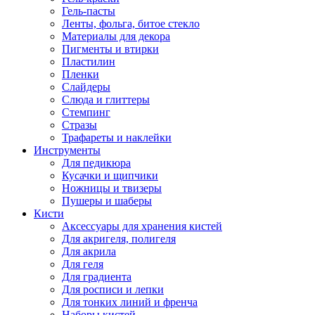
Гель-пасты
Ленты, фольга, битое стекло
Материалы для декора
Пигменты и втирки
Пластилин
Пленки
Слайдеры
Слюда и глиттеры
Стемпинг
Стразы
Трафареты и наклейки
Инструменты
Для педикюра
Кусачки и щипчики
Ножницы и твизеры
Пушеры и шаберы
Кисти
Аксессуары для хранения кистей
Для акригеля, полигеля
Для акрила
Для геля
Для градиента
Для росписи и лепки
Для тонких линий и френча
Наборы кистей