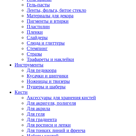
Гель-пасты
Ленты, фольга, битое стекло
Материалы для декора
Пигменты и втирки
Пластилин
Пленки
Слайдеры
Слюда и глиттеры
Стемпинг
Стразы
Трафареты и наклейки
Инструменты
Для педикюра
Кусачки и щипчики
Ножницы и твизеры
Пушеры и шаберы
Кисти
Аксессуары для хранения кистей
Для акригеля, полигеля
Для акрила
Для геля
Для градиента
Для росписи и лепки
Для тонких линий и френча
Наборы кистей