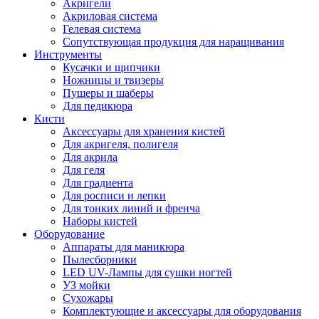
Акригели
Акриловая система
Гелевая система
Сопутствующая продукция для наращивания
Инструменты
Кусачки и щипчики
Ножницы и твизеры
Пушеры и шаберы
Для педикюра
Кисти
Аксессуары для хранения кистей
Для акригеля, полигеля
Для акрила
Для геля
Для градиента
Для росписи и лепки
Для тонких линий и френча
Наборы кистей
Оборудование
Аппараты для маникюра
Пылесборники
LED UV-Лампы для сушки ногтей
УЗ мойки
Сухожары
Комплектующие и аксессуары для оборудования