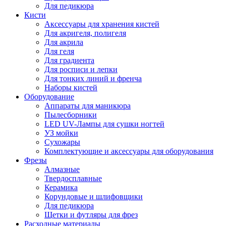
Для педикюра
Кисти
Аксессуары для хранения кистей
Для акригеля, полигеля
Для акрила
Для геля
Для градиента
Для росписи и лепки
Для тонких линий и френча
Наборы кистей
Оборудование
Аппараты для маникюра
Пылесборники
LED UV-Лампы для сушки ногтей
УЗ мойки
Сухожары
Комплектующие и аксессуары для оборудования
Фрезы
Алмазные
Твердосплавные
Керамика
Корундовые и шлифовщики
Для педикюра
Щетки и футляры для фрез
Расходные материалы