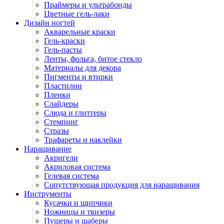
Праймеры и ультрабонды
Цветные гель-лаки
Дизайн ногтей
Акварельные краски
Гель-краски
Гель-пасты
Ленты, фольга, битое стекло
Материалы для декора
Пигменты и втирки
Пластилин
Пленки
Слайдеры
Слюда и глиттеры
Стемпинг
Стразы
Трафареты и наклейки
Наращивание
Акригели
Акриловая система
Гелевая система
Сопутствующая продукция для наращивания
Инструменты
Кусачки и щипчики
Ножницы и твизеры
Пушеры и шаберы