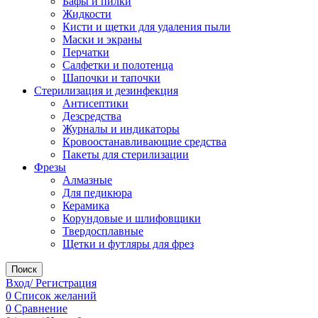
Бафы и пилки
Жидкости
Кисти и щетки для удаления пыли
Маски и экраны
Перчатки
Салфетки и полотенца
Шапочки и тапочки
Стерилизация и дезинфекция
Антисептики
Дезсредства
Журналы и индикаторы
Кровоостанавливающие средства
Пакеты для стерилизации
Фрезы
Алмазные
Для педикюра
Керамика
Корундовые и шлифовщики
Твердосплавные
Щетки и футляры для фрез
Поиск
Вход/ Регистрация
0
Список желаний
0
Сравнение