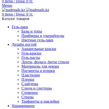
0
items
/
Цена:
0
тг.
Меню
0
items
/
Цена:
0
тг.
Каталог товаров
Гель-лаки
Базы и топы
Праймеры и ультрабонды
Цветные гель-лаки
Дизайн ногтей
Акварельные краски
Гель-краски
Гель-пасты
Ленты, фольга, битое стекло
Материалы для декора
Пигменты и втирки
Пластилин
Пленки
Слайдеры
Слюда и глиттеры
Стемпинг
Стразы
Трафареты и наклейки
Наращивание