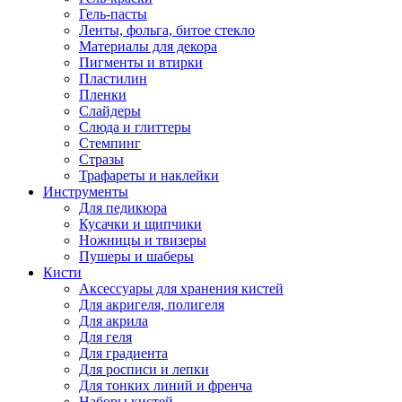
Гель-пасты
Ленты, фольга, битое стекло
Материалы для декора
Пигменты и втирки
Пластилин
Пленки
Слайдеры
Слюда и глиттеры
Стемпинг
Стразы
Трафареты и наклейки
Инструменты
Для педикюра
Кусачки и щипчики
Ножницы и твизеры
Пушеры и шаберы
Кисти
Аксессуары для хранения кистей
Для акригеля, полигеля
Для акрила
Для геля
Для градиента
Для росписи и лепки
Для тонких линий и френча
Наборы кистей