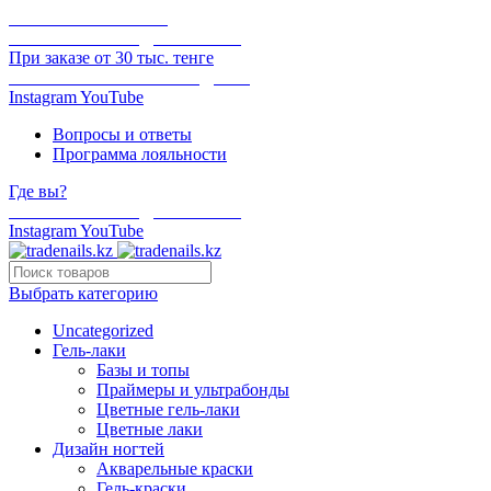
ОНЛАЙН ОПЛАТА
БЕСПЛАТНАЯ ДОСТАВКА
При заказе от 30 тыс. тенге
ОТГРУЗКА В ТОТ ЖЕ ДЕНЬ
Instagram
YouTube
Вопросы и ответы
Программа лояльности
Где вы?
БЕСПЛАТНАЯ ДОСТАВКА
Instagram
YouTube
Выбрать категорию
Uncategorized
Гель-лаки
Базы и топы
Праймеры и ультрабонды
Цветные гель-лаки
Цветные лаки
Дизайн ногтей
Акварельные краски
Гель-краски