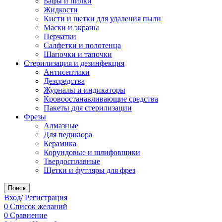
Бафы и пилки
Жидкости
Кисти и щетки для удаления пыли
Маски и экраны
Перчатки
Салфетки и полотенца
Шапочки и тапочки
Стерилизация и дезинфекция
Антисептики
Дезсредства
Журналы и индикаторы
Кровоостанавливающие средства
Пакеты для стерилизации
Фрезы
Алмазные
Для педикюра
Керамика
Корундовые и шлифовщики
Твердосплавные
Щетки и футляры для фрез
Поиск
Вход/ Регистрация
0
Список желаний
0
Сравнение