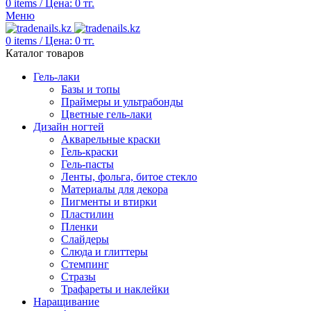
0
items
/
Цена:
0
тг.
Меню
0
items
/
Цена:
0
тг.
Каталог товаров
Гель-лаки
Базы и топы
Праймеры и ультрабонды
Цветные гель-лаки
Дизайн ногтей
Акварельные краски
Гель-краски
Гель-пасты
Ленты, фольга, битое стекло
Материалы для декора
Пигменты и втирки
Пластилин
Пленки
Слайдеры
Слюда и глиттеры
Стемпинг
Стразы
Трафареты и наклейки
Наращивание