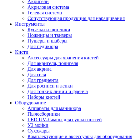
Акригели
Акриловая система
Гелевая система
Сопутствующая продукция для наращивания
Инструменты
Кусачки и щипчики
Ножницы и твизеры
Пушеры и шаберы
Для педикюра
Кисти
Аксессуары для хранения кистей
Для акригеля, полигеля
Для акрила
Для геля
Для градиента
Для росписи и лепки
Для тонких линий и френча
Наборы кистей
Оборудование
Аппараты для маникюра
Пылесборники
LED UV-Лампы для сушки ногтей
УЗ мойки
Сухожары
Комплектующие и аксессуары для оборудования