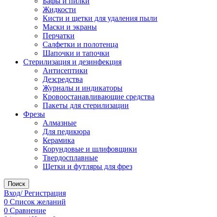
Бафы и пилки
Жидкости
Кисти и щетки для удаления пыли
Маски и экраны
Перчатки
Салфетки и полотенца
Шапочки и тапочки
Стерилизация и дезинфекция
Антисептики
Дезсредства
Журналы и индикаторы
Кровоостанавливающие средства
Пакеты для стерилизации
Фрезы
Алмазные
Для педикюра
Керамика
Корундовые и шлифовщики
Твердосплавные
Щетки и футляры для фрез
Поиск
Вход/ Регистрация
0
Список желаний
0
Сравнение