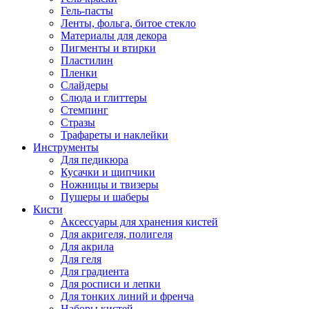
Гель-пасты
Ленты, фольга, битое стекло
Материалы для декора
Пигменты и втирки
Пластилин
Пленки
Слайдеры
Слюда и глиттеры
Стемпинг
Стразы
Трафареты и наклейки
Инструменты
Для педикюра
Кусачки и щипчики
Ножницы и твизеры
Пушеры и шаберы
Кисти
Аксессуары для хранения кистей
Для акригеля, полигеля
Для акрила
Для геля
Для градиента
Для росписи и лепки
Для тонких линий и френча
Наборы кистей