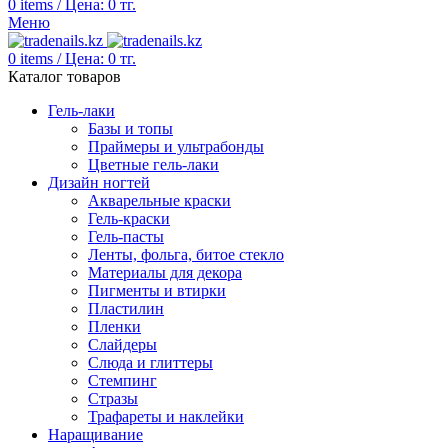
0
items
/
Цена:
0
тг.
Меню
0
items
/
Цена:
0
тг.
Каталог товаров
Гель-лаки
Базы и топы
Праймеры и ультрабонды
Цветные гель-лаки
Дизайн ногтей
Акварельные краски
Гель-краски
Гель-пасты
Ленты, фольга, битое стекло
Материалы для декора
Пигменты и втирки
Пластилин
Пленки
Слайдеры
Слюда и глиттеры
Стемпинг
Стразы
Трафареты и наклейки
Наращивание