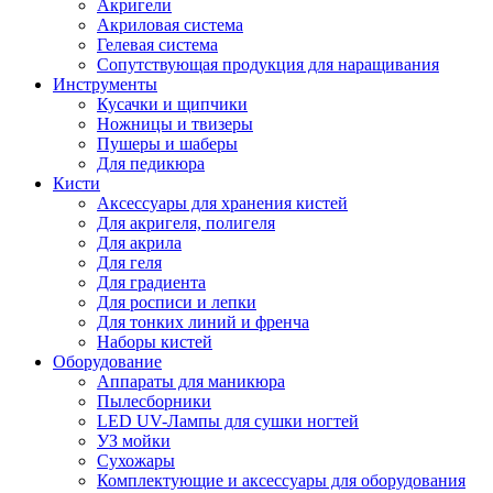
Акригели
Акриловая система
Гелевая система
Сопутствующая продукция для наращивания
Инструменты
Кусачки и щипчики
Ножницы и твизеры
Пушеры и шаберы
Для педикюра
Кисти
Аксессуары для хранения кистей
Для акригеля, полигеля
Для акрила
Для геля
Для градиента
Для росписи и лепки
Для тонких линий и френча
Наборы кистей
Оборудование
Аппараты для маникюра
Пылесборники
LED UV-Лампы для сушки ногтей
УЗ мойки
Сухожары
Комплектующие и аксессуары для оборудования