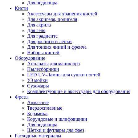
Для педикюра
Кисти
Аксессуары для хранения кистей
Для акригеля, полигеля
Для акрила
Для геля
Для градиента
Для росписи и лепки
Для тонких линий и френча
Наборы кистей
Оборудование
Аппараты для маникюра
Пылесборники
LED UV-Лампы для сушки ногтей
УЗ мойки
Сухожары
Комплектующие и аксессуары для оборудования
Фрезы
Алмазные
Твердосплавные
Керамика
Корундовые и шлифовщики
Для педикюра
Щетки и футляры для фрез
Расходные материалы