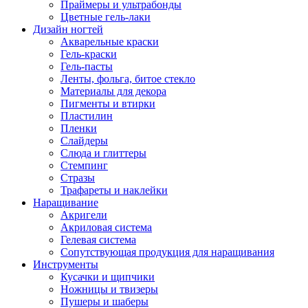
Праймеры и ультрабонды
Цветные гель-лаки
Дизайн ногтей
Акварельные краски
Гель-краски
Гель-пасты
Ленты, фольга, битое стекло
Материалы для декора
Пигменты и втирки
Пластилин
Пленки
Слайдеры
Слюда и глиттеры
Стемпинг
Стразы
Трафареты и наклейки
Наращивание
Акригели
Акриловая система
Гелевая система
Сопутствующая продукция для наращивания
Инструменты
Кусачки и щипчики
Ножницы и твизеры
Пушеры и шаберы