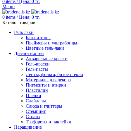
0
items
/
Цена:
0
тг.
Меню
0
items
/
Цена:
0
тг.
Каталог товаров
Гель-лаки
Базы и топы
Праймеры и ультрабонды
Цветные гель-лаки
Дизайн ногтей
Акварельные краски
Гель-краски
Гель-пасты
Ленты, фольга, битое стекло
Материалы для декора
Пигменты и втирки
Пластилин
Пленки
Слайдеры
Слюда и глиттеры
Стемпинг
Стразы
Трафареты и наклейки
Наращивание