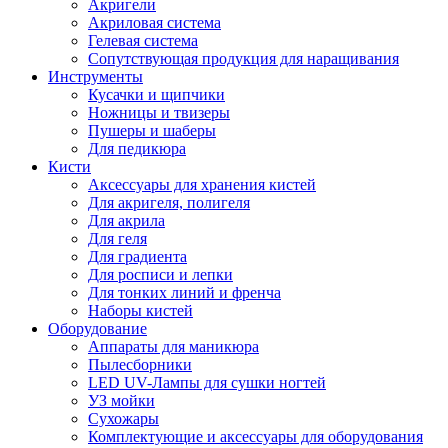
Акригели
Акриловая система
Гелевая система
Сопутствующая продукция для наращивания
Инструменты
Кусачки и щипчики
Ножницы и твизеры
Пушеры и шаберы
Для педикюра
Кисти
Аксессуары для хранения кистей
Для акригеля, полигеля
Для акрила
Для геля
Для градиента
Для росписи и лепки
Для тонких линий и френча
Наборы кистей
Оборудование
Аппараты для маникюра
Пылесборники
LED UV-Лампы для сушки ногтей
УЗ мойки
Сухожары
Комплектующие и аксессуары для оборудования