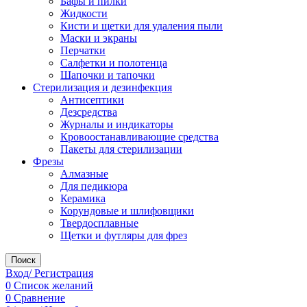
Бафы и пилки
Жидкости
Кисти и щетки для удаления пыли
Маски и экраны
Перчатки
Салфетки и полотенца
Шапочки и тапочки
Стерилизация и дезинфекция
Антисептики
Дезсредства
Журналы и индикаторы
Кровоостанавливающие средства
Пакеты для стерилизации
Фрезы
Алмазные
Для педикюра
Керамика
Корундовые и шлифовщики
Твердосплавные
Щетки и футляры для фрез
Поиск
Вход/ Регистрация
0
Список желаний
0
Сравнение