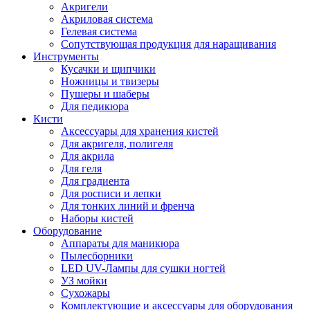
Акригели
Акриловая система
Гелевая система
Сопутствующая продукция для наращивания
Инструменты
Кусачки и щипчики
Ножницы и твизеры
Пушеры и шаберы
Для педикюра
Кисти
Аксессуары для хранения кистей
Для акригеля, полигеля
Для акрила
Для геля
Для градиента
Для росписи и лепки
Для тонких линий и френча
Наборы кистей
Оборудование
Аппараты для маникюра
Пылесборники
LED UV-Лампы для сушки ногтей
УЗ мойки
Сухожары
Комплектующие и аксессуары для оборудования