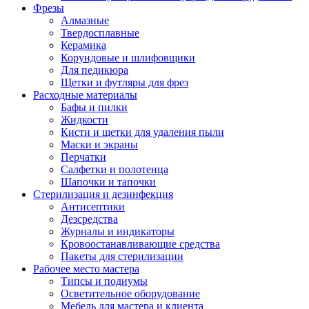
Фрезы
Алмазные
Твердосплавные
Керамика
Корундовые и шлифовщики
Для педикюра
Щетки и футляры для фрез
Расходные материалы
Бафы и пилки
Жидкости
Кисти и щетки для удаления пыли
Маски и экраны
Перчатки
Салфетки и полотенца
Шапочки и тапочки
Стерилизация и дезинфекция
Антисептики
Дезсредства
Журналы и индикаторы
Кровоостанавливающие средства
Пакеты для стерилизации
Рабочее место мастера
Типсы и подиумы
Осветительное оборудование
Мебель для мастера и клиента