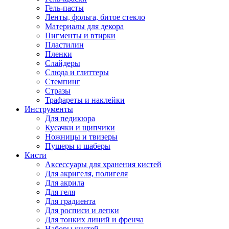
Гель-пасты
Ленты, фольга, битое стекло
Материалы для декора
Пигменты и втирки
Пластилин
Пленки
Слайдеры
Слюда и глиттеры
Стемпинг
Стразы
Трафареты и наклейки
Инструменты
Для педикюра
Кусачки и щипчики
Ножницы и твизеры
Пушеры и шаберы
Кисти
Аксессуары для хранения кистей
Для акригеля, полигеля
Для акрила
Для геля
Для градиента
Для росписи и лепки
Для тонких линий и френча
Наборы кистей