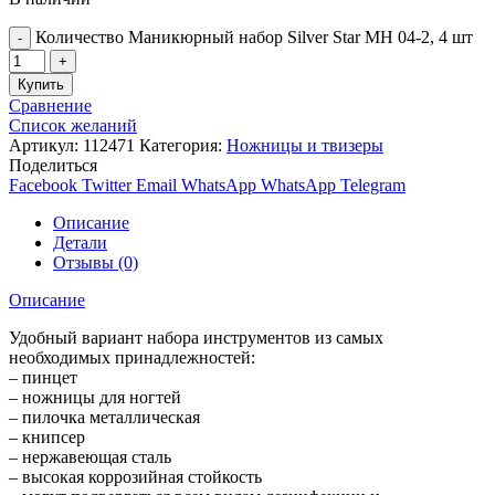
Количество Маникюрный набор Silver Star МН 04-2, 4 шт
Купить
Сравнение
Список желаний
Артикул:
112471
Категория:
Ножницы и твизеры
Поделиться
Facebook
Twitter
Email
WhatsApp
WhatsApp
Telegram
Описание
Детали
Отзывы (0)
Описание
Удобный вариант набора инструментов из самых
необходимых принадлежностей:
– пинцет
– ножницы для ногтей
– пилочка металлическая
– книпсер
– нержавеющая сталь
– высокая коррозийная стойкость