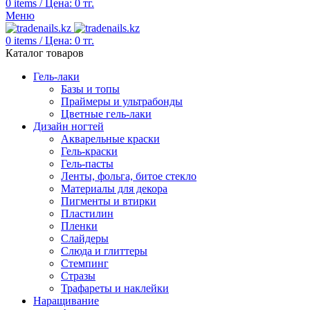
0
items
/
Цена:
0
тг.
Меню
0
items
/
Цена:
0
тг.
Каталог товаров
Гель-лаки
Базы и топы
Праймеры и ультрабонды
Цветные гель-лаки
Дизайн ногтей
Акварельные краски
Гель-краски
Гель-пасты
Ленты, фольга, битое стекло
Материалы для декора
Пигменты и втирки
Пластилин
Пленки
Слайдеры
Слюда и глиттеры
Стемпинг
Стразы
Трафареты и наклейки
Наращивание