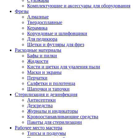
Сухожары
Комплектующие и аксессуары для оборудования
Фрезы
Алмазные
Твердосплавные
Керамика
Корундовые и шлифовщики
Для педикюра
Щетки и футляры для фрез
Расходные материалы
Бафы и пилки
Жидкости
Кисти и щетки для удаления пыли
Маски и экраны
Перчатки
Салфетки и полотенца
Шапочки и тапочки
Стерилизация и дезинфекция
Антисептики
Дезсредства
Журналы и индикаторы
Кровоостанавливающие средства
Пакеты для стерилизации
Рабочее место мастера
Типсы и подиумы