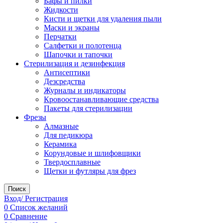
Бафы и пилки
Жидкости
Кисти и щетки для удаления пыли
Маски и экраны
Перчатки
Салфетки и полотенца
Шапочки и тапочки
Стерилизация и дезинфекция
Антисептики
Дезсредства
Журналы и индикаторы
Кровоостанавливающие средства
Пакеты для стерилизации
Фрезы
Алмазные
Для педикюра
Керамика
Корундовые и шлифовщики
Твердосплавные
Щетки и футляры для фрез
Поиск
Вход/ Регистрация
0
Список желаний
0
Сравнение