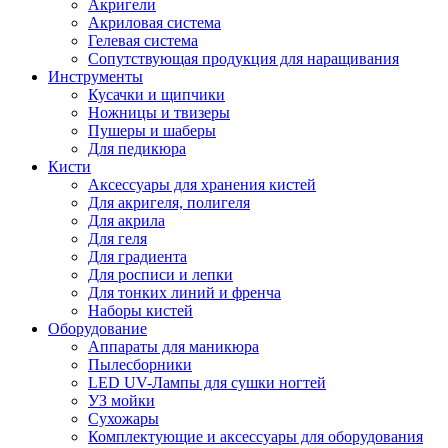
Акригели
Акриловая система
Гелевая система
Сопутствующая продукция для наращивания
Инструменты
Кусачки и щипчики
Ножницы и твизеры
Пушеры и шаберы
Для педикюра
Кисти
Аксессуары для хранения кистей
Для акригеля, полигеля
Для акрила
Для геля
Для градиента
Для росписи и лепки
Для тонких линий и френча
Наборы кистей
Оборудование
Аппараты для маникюра
Пылесборники
LED UV-Лампы для сушки ногтей
УЗ мойки
Сухожары
Комплектующие и аксессуары для оборудования