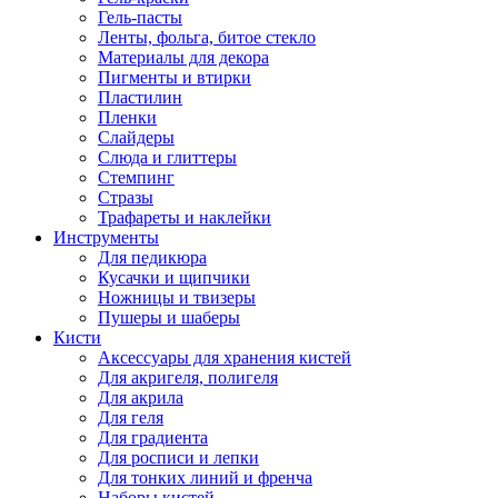
Гель-пасты
Ленты, фольга, битое стекло
Материалы для декора
Пигменты и втирки
Пластилин
Пленки
Слайдеры
Слюда и глиттеры
Стемпинг
Стразы
Трафареты и наклейки
Инструменты
Для педикюра
Кусачки и щипчики
Ножницы и твизеры
Пушеры и шаберы
Кисти
Аксессуары для хранения кистей
Для акригеля, полигеля
Для акрила
Для геля
Для градиента
Для росписи и лепки
Для тонких линий и френча
Наборы кистей