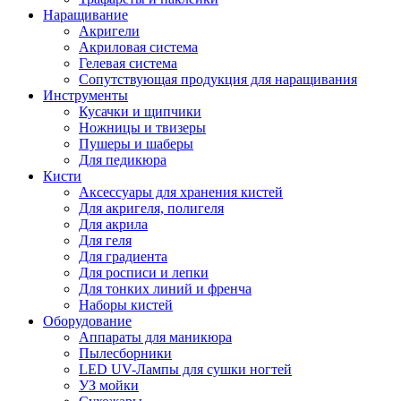
Наращивание
Акригели
Акриловая система
Гелевая система
Сопутствующая продукция для наращивания
Инструменты
Кусачки и щипчики
Ножницы и твизеры
Пушеры и шаберы
Для педикюра
Кисти
Аксессуары для хранения кистей
Для акригеля, полигеля
Для акрила
Для геля
Для градиента
Для росписи и лепки
Для тонких линий и френча
Наборы кистей
Оборудование
Аппараты для маникюра
Пылесборники
LED UV-Лампы для сушки ногтей
УЗ мойки