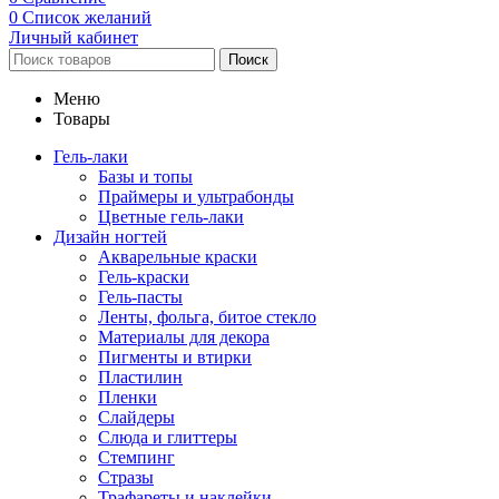
0
Список желаний
Личный кабинет
Поиск
Меню
Товары
Гель-лаки
Базы и топы
Праймеры и ультрабонды
Цветные гель-лаки
Дизайн ногтей
Акварельные краски
Гель-краски
Гель-пасты
Ленты, фольга, битое стекло
Материалы для декора
Пигменты и втирки
Пластилин
Пленки
Слайдеры
Слюда и глиттеры
Стемпинг
Стразы
Трафареты и наклейки