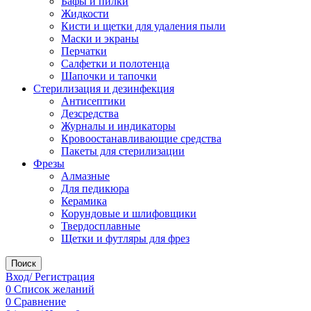
Бафы и пилки
Жидкости
Кисти и щетки для удаления пыли
Маски и экраны
Перчатки
Салфетки и полотенца
Шапочки и тапочки
Стерилизация и дезинфекция
Антисептики
Дезсредства
Журналы и индикаторы
Кровоостанавливающие средства
Пакеты для стерилизации
Фрезы
Алмазные
Для педикюра
Керамика
Корундовые и шлифовщики
Твердосплавные
Щетки и футляры для фрез
Поиск
Вход/ Регистрация
0
Список желаний
0
Сравнение