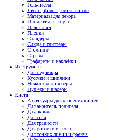
Гель-пасты
Ленты, фольга, битое стекло
Материалы для декора
Пигменты и втирки
Пластилин
Пленки
Слайдеры
Слюда и глиттеры
Стемпинг
Стразы
Трафареты и наклейки
Инструменты
Для педикюра
Кусачки и щипчики
Ножницы и твизеры
Пушеры и шаберы
Кисти
Аксессуары для хранения кистей
Для акригеля, полигеля
Для акрила
Для геля
Для градиента
Для росписи и лепки
Для тонких линий и френча
Наборы кистей