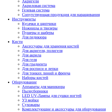
Акригели
Акриловая система
Гелевая система
Сопутствующая продукция для наращивания
Инструменты
Кусачки и щипчики
Ножницы и твизеры
Пушеры и шаберы
Для педикюра
Кисти
Аксессуары для хранения кистей
Для акригеля, полигеля
Для акрила
Для геля
Для градиента
Для росписи и лепки
Для тонких линий и френча
Наборы кистей
Оборудование
Аппараты для маникюра
Пылесборники
LED UV-Лампы для сушки ногтей
УЗ мойки
Сухожары
Комплектующие и аксессуары для оборудования