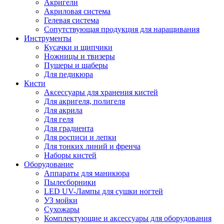
Акригели
Акриловая система
Гелевая система
Сопутствующая продукция для наращивания
Инструменты
Кусачки и щипчики
Ножницы и твизеры
Пушеры и шаберы
Для педикюра
Кисти
Аксессуары для хранения кистей
Для акригеля, полигеля
Для акрила
Для геля
Для градиента
Для росписи и лепки
Для тонких линий и френча
Наборы кистей
Оборудование
Аппараты для маникюра
Пылесборники
LED UV-Лампы для сушки ногтей
УЗ мойки
Сухожары
Комплектующие и аксессуары для оборудования