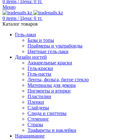
0
items
/
Цена:
0
тг.
Меню
0
items
/
Цена:
0
тг.
Каталог товаров
Гель-лаки
Базы и топы
Праймеры и ультрабонды
Цветные гель-лаки
Дизайн ногтей
Акварельные краски
Гель-краски
Гель-пасты
Ленты, фольга, битое стекло
Материалы для декора
Пигменты и втирки
Пластилин
Пленки
Слайдеры
Слюда и глиттеры
Стемпинг
Стразы
Трафареты и наклейки
Наращивание