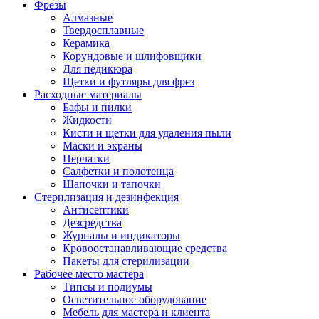
Фрезы
Алмазные
Твердосплавные
Керамика
Корундовые и шлифовщики
Для педикюра
Щетки и футляры для фрез
Расходные материалы
Бафы и пилки
Жидкости
Кисти и щетки для удаления пыли
Маски и экраны
Перчатки
Салфетки и полотенца
Шапочки и тапочки
Стерилизация и дезинфекция
Антисептики
Дезсредства
Журналы и индикаторы
Кровоостанавливающие средства
Пакеты для стерилизации
Рабочее место мастера
Типсы и подиумы
Осветительное оборудование
Мебель для мастера и клиента