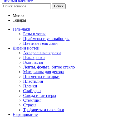
Личный кабинет
Поиск
Меню
Товары
Гель-лаки
Базы и топы
Праймеры и ультрабонды
Цветные гель-лаки
Дизайн ногтей
Акварельные краски
Гель-краски
Гель-пасты
Ленты, фольга, битое стекло
Материалы для декора
Пигменты и втирки
Пластилин
Пленки
Слайдеры
Слюда и глиттеры
Стемпинг
Стразы
Трафареты и наклейки
Наращивание