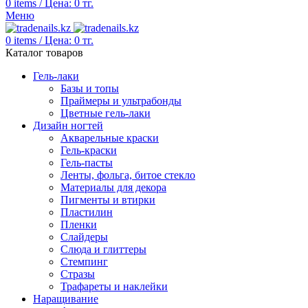
0
items
/
Цена:
0
тг.
Меню
0
items
/
Цена:
0
тг.
Каталог товаров
Гель-лаки
Базы и топы
Праймеры и ультрабонды
Цветные гель-лаки
Дизайн ногтей
Акварельные краски
Гель-краски
Гель-пасты
Ленты, фольга, битое стекло
Материалы для декора
Пигменты и втирки
Пластилин
Пленки
Слайдеры
Слюда и глиттеры
Стемпинг
Стразы
Трафареты и наклейки
Наращивание