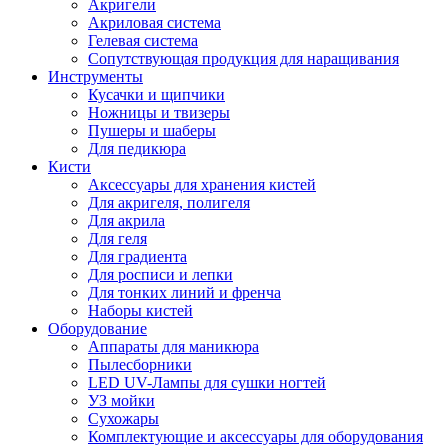
Акригели
Акриловая система
Гелевая система
Сопутствующая продукция для наращивания
Инструменты
Кусачки и щипчики
Ножницы и твизеры
Пушеры и шаберы
Для педикюра
Кисти
Аксессуары для хранения кистей
Для акригеля, полигеля
Для акрила
Для геля
Для градиента
Для росписи и лепки
Для тонких линий и френча
Наборы кистей
Оборудование
Аппараты для маникюра
Пылесборники
LED UV-Лампы для сушки ногтей
УЗ мойки
Сухожары
Комплектующие и аксессуары для оборудования