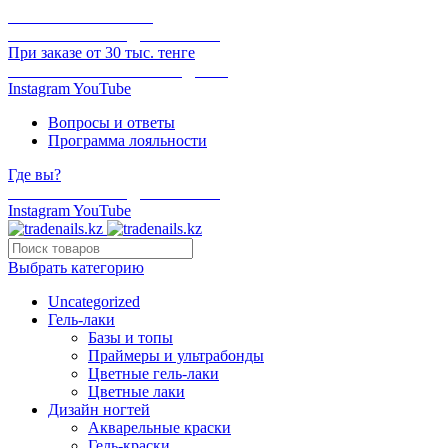
ОНЛАЙН ОПЛАТА
БЕСПЛАТНАЯ ДОСТАВКА
При заказе от 30 тыс. тенге
ОТГРУЗКА В ТОТ ЖЕ ДЕНЬ
Instagram
YouTube
Вопросы и ответы
Программа лояльности
Где вы?
БЕСПЛАТНАЯ ДОСТАВКА
Instagram
YouTube
Выбрать категорию
Uncategorized
Гель-лаки
Базы и топы
Праймеры и ультрабонды
Цветные гель-лаки
Цветные лаки
Дизайн ногтей
Акварельные краски
Гель-краски