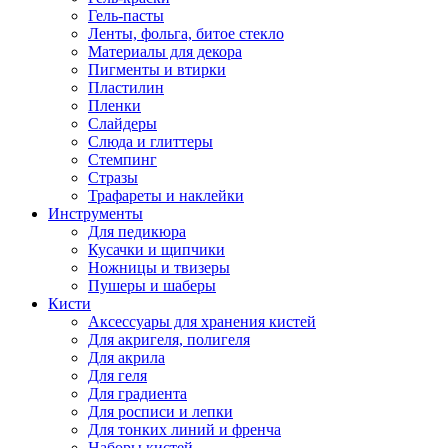
Гель-пасты
Ленты, фольга, битое стекло
Материалы для декора
Пигменты и втирки
Пластилин
Пленки
Слайдеры
Слюда и глиттеры
Стемпинг
Стразы
Трафареты и наклейки
Инструменты
Для педикюра
Кусачки и щипчики
Ножницы и твизеры
Пушеры и шаберы
Кисти
Аксессуары для хранения кистей
Для акригеля, полигеля
Для акрила
Для геля
Для градиента
Для росписи и лепки
Для тонких линий и френча
Наборы кистей