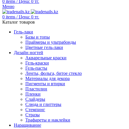
0
items
/
Цена:
0
тг.
Меню
0
items
/
Цена:
0
тг.
Каталог товаров
Гель-лаки
Базы и топы
Праймеры и ультрабонды
Цветные гель-лаки
Дизайн ногтей
Акварельные краски
Гель-краски
Гель-пасты
Ленты, фольга, битое стекло
Материалы для декора
Пигменты и втирки
Пластилин
Пленки
Слайдеры
Слюда и глиттеры
Стемпинг
Стразы
Трафареты и наклейки
Наращивание