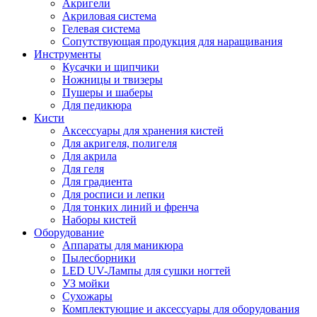
Акригели
Акриловая система
Гелевая система
Сопутствующая продукция для наращивания
Инструменты
Кусачки и щипчики
Ножницы и твизеры
Пушеры и шаберы
Для педикюра
Кисти
Аксессуары для хранения кистей
Для акригеля, полигеля
Для акрила
Для геля
Для градиента
Для росписи и лепки
Для тонких линий и френча
Наборы кистей
Оборудование
Аппараты для маникюра
Пылесборники
LED UV-Лампы для сушки ногтей
УЗ мойки
Сухожары
Комплектующие и аксессуары для оборудования