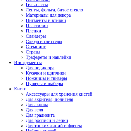
Гель-пасты
Ленты, фольга, битое стекло
Материалы для декора
Пигменты и втирки
Пластилин
Пленки
Слайдеры
Слюда и глиттеры
Стемпинг
Стразы
Трафареты и наклейки
Инструменты
Для педикюра
Кусачки и щипчики
Ножницы и твизеры
Пушеры и шаберы
Кисти
Аксессуары для хранения кистей
Для акригеля, полигеля
Для акрила
Для геля
Для градиента
Для росписи и лепки
Для тонких линий и френча
Наборы кистей