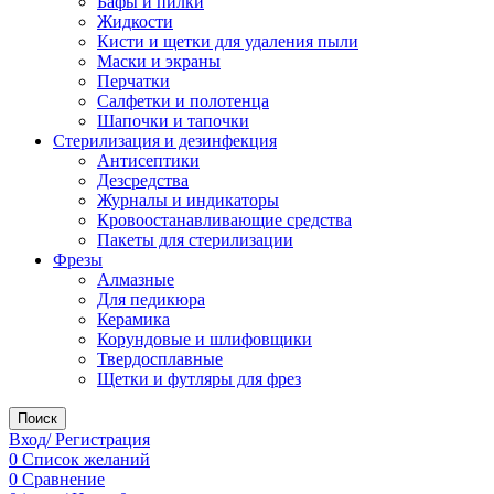
Бафы и пилки
Жидкости
Кисти и щетки для удаления пыли
Маски и экраны
Перчатки
Салфетки и полотенца
Шапочки и тапочки
Стерилизация и дезинфекция
Антисептики
Дезсредства
Журналы и индикаторы
Кровоостанавливающие средства
Пакеты для стерилизации
Фрезы
Алмазные
Для педикюра
Керамика
Корундовые и шлифовщики
Твердосплавные
Щетки и футляры для фрез
Поиск
Вход/ Регистрация
0
Список желаний
0
Сравнение