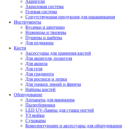
Акригели
Акриловая система
Гелевая система
Сопутствующая продукция для наращивания
Инструменты
Кусачки и щипчики
Ножницы и твизеры
Пушеры и шаберы
Для педикюра
Кисти
Аксессуары для хранения кистей
Для акригеля, полигеля
Для акрила
Для геля
Для градиента
Для росписи и лепки
Для тонких линий и френча
Наборы кистей
Оборудование
Аппараты для маникюра
Пылесборники
LED UV-Лампы для сушки ногтей
УЗ мойки
Сухожары
Комплектующие и аксессуары для оборудования