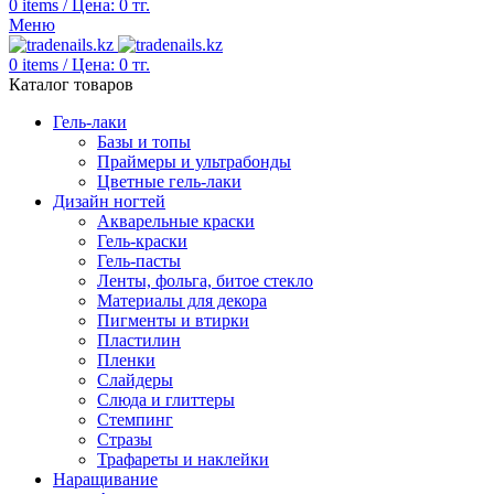
0
items
/
Цена:
0
тг.
Меню
0
items
/
Цена:
0
тг.
Каталог товаров
Гель-лаки
Базы и топы
Праймеры и ультрабонды
Цветные гель-лаки
Дизайн ногтей
Акварельные краски
Гель-краски
Гель-пасты
Ленты, фольга, битое стекло
Материалы для декора
Пигменты и втирки
Пластилин
Пленки
Слайдеры
Слюда и глиттеры
Стемпинг
Стразы
Трафареты и наклейки
Наращивание