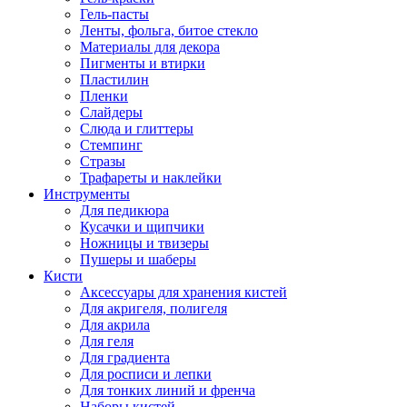
Гель-пасты
Ленты, фольга, битое стекло
Материалы для декора
Пигменты и втирки
Пластилин
Пленки
Слайдеры
Слюда и глиттеры
Стемпинг
Стразы
Трафареты и наклейки
Инструменты
Для педикюра
Кусачки и щипчики
Ножницы и твизеры
Пушеры и шаберы
Кисти
Аксессуары для хранения кистей
Для акригеля, полигеля
Для акрила
Для геля
Для градиента
Для росписи и лепки
Для тонких линий и френча
Наборы кистей