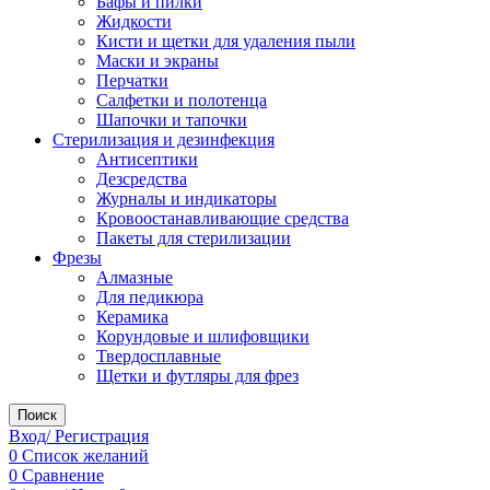
Бафы и пилки
Жидкости
Кисти и щетки для удаления пыли
Маски и экраны
Перчатки
Салфетки и полотенца
Шапочки и тапочки
Стерилизация и дезинфекция
Антисептики
Дезсредства
Журналы и индикаторы
Кровоостанавливающие средства
Пакеты для стерилизации
Фрезы
Алмазные
Для педикюра
Керамика
Корундовые и шлифовщики
Твердосплавные
Щетки и футляры для фрез
Поиск
Вход/ Регистрация
0
Список желаний
0
Сравнение