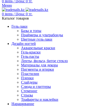
0
items
/
Цена:
0
тг.
Меню
0
items
/
Цена:
0
тг.
Каталог товаров
Гель-лаки
Базы и топы
Праймеры и ультрабонды
Цветные гель-лаки
Дизайн ногтей
Акварельные краски
Гель-краски
Гель-пасты
Ленты, фольга, битое стекло
Материалы для декора
Пигменты и втирки
Пластилин
Пленки
Слайдеры
Слюда и глиттеры
Стемпинг
Стразы
Трафареты и наклейки
Наращивание