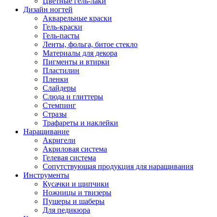
Цветные гель-лаки
Дизайн ногтей
Акварельные краски
Гель-краски
Гель-пасты
Ленты, фольга, битое стекло
Материалы для декора
Пигменты и втирки
Пластилин
Пленки
Слайдеры
Слюда и глиттеры
Стемпинг
Стразы
Трафареты и наклейки
Наращивание
Акригели
Акриловая система
Гелевая система
Сопутствующая продукция для наращивания
Инструменты
Кусачки и щипчики
Ножницы и твизеры
Пушеры и шаберы
Для педикюра