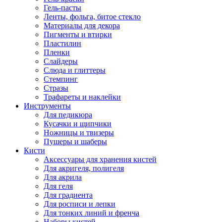
Гель-пасты
Ленты, фольга, битое стекло
Материалы для декора
Пигменты и втирки
Пластилин
Пленки
Слайдеры
Слюда и глиттеры
Стемпинг
Стразы
Трафареты и наклейки
Инструменты
Для педикюра
Кусачки и щипчики
Ножницы и твизеры
Пушеры и шаберы
Кисти
Аксессуары для хранения кистей
Для акригеля, полигеля
Для акрила
Для геля
Для градиента
Для росписи и лепки
Для тонких линий и френча
Наборы кистей