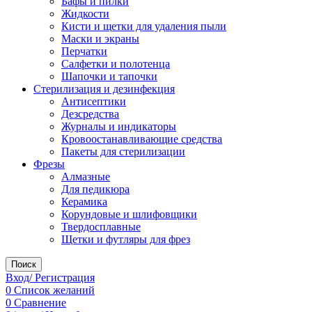
Бафы и пилки
Жидкости
Кисти и щетки для удаления пыли
Маски и экраны
Перчатки
Салфетки и полотенца
Шапочки и тапочки
Стерилизация и дезинфекция
Антисептики
Дезсредства
Журналы и индикаторы
Кровоостанавливающие средства
Пакеты для стерилизации
Фрезы
Алмазные
Для педикюра
Керамика
Корундовые и шлифовщики
Твердосплавные
Щетки и футляры для фрез
Поиск
Вход/ Регистрация
0
Список желаний
0
Сравнение