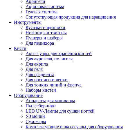
Акригели
Акриловая система
Гелевая система
Сопутствующая продукция для наращивания
Инструменты
Кусачки и щипчики
Ножницы и твизеры
Пушеры и шаберы
Для педикюра
Кисти
Аксессуары для хранения кистей
Для акригеля, полигеля
Для акрила
Для геля
Для градиента
Для росписи и лепки
Для тонких линий и френча
Наборы кистей
Оборудование
Аппараты для маникюра
Пылесборники
LED UV-Лампы для сушки ногтей
УЗ мойки
Сухожары
Комплектующие и аксессуары для оборудования