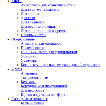
Кисти
Аксессуары для хранения кистей
Для акригеля, полигеля
Для акрила
Для геля
Для градиента
Для росписи и лепки
Для тонких линий и френча
Наборы кистей
Оборудование
Аппараты для маникюра
Пылесборники
LED UV-Лампы для сушки ногтей
УЗ мойки
Сухожары
Комплектующие и аксессуары для оборудования
Фрезы
Алмазные
Твердосплавные
Керамика
Корундовые и шлифовщики
Для педикюра
Щетки и футляры для фрез
Расходные материалы
Бафы и пилки