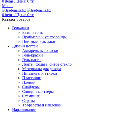
0
items
/
Цена:
0
тг.
Меню
0
items
/
Цена:
0
тг.
Каталог товаров
Гель-лаки
Базы и топы
Праймеры и ультрабонды
Цветные гель-лаки
Дизайн ногтей
Акварельные краски
Гель-краски
Гель-пасты
Ленты, фольга, битое стекло
Материалы для декора
Пигменты и втирки
Пластилин
Пленки
Слайдеры
Слюда и глиттеры
Стемпинг
Стразы
Трафареты и наклейки
Наращивание