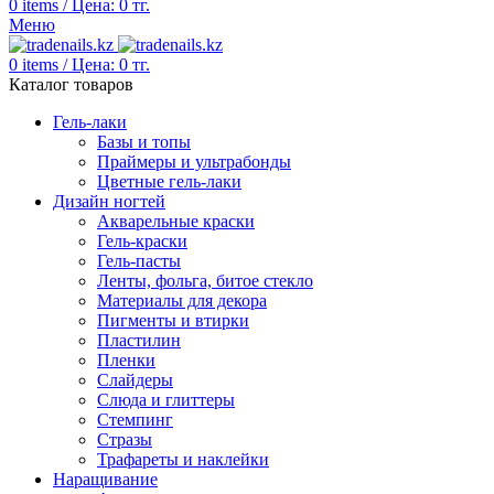
0
items
/
Цена:
0
тг.
Меню
0
items
/
Цена:
0
тг.
Каталог товаров
Гель-лаки
Базы и топы
Праймеры и ультрабонды
Цветные гель-лаки
Дизайн ногтей
Акварельные краски
Гель-краски
Гель-пасты
Ленты, фольга, битое стекло
Материалы для декора
Пигменты и втирки
Пластилин
Пленки
Слайдеры
Слюда и глиттеры
Стемпинг
Стразы
Трафареты и наклейки
Наращивание