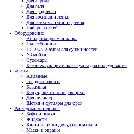
Для акрила
Для геля
Для градиента
Для росписи и лепки
Для тонких линий и френча
Наборы кистей
Оборудование
Аппараты для маникюра
Пылесборники
LED UV-Лампы для сушки ногтей
УЗ мойки
Сухожары
Комплектующие и аксессуары для оборудования
Фрезы
Алмазные
Твердосплавные
Керамика
Корундовые и шлифовщики
Для педикюра
Щетки и футляры для фрез
Расходные материалы
Бафы и пилки
Жидкости
Кисти и щетки для удаления пыли
Маски и экраны