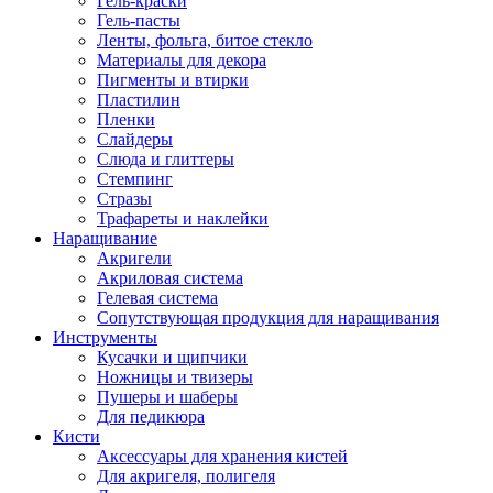
Гель-краски
Гель-пасты
Ленты, фольга, битое стекло
Материалы для декора
Пигменты и втирки
Пластилин
Пленки
Слайдеры
Слюда и глиттеры
Стемпинг
Стразы
Трафареты и наклейки
Наращивание
Акригели
Акриловая система
Гелевая система
Сопутствующая продукция для наращивания
Инструменты
Кусачки и щипчики
Ножницы и твизеры
Пушеры и шаберы
Для педикюра
Кисти
Аксессуары для хранения кистей
Для акригеля, полигеля