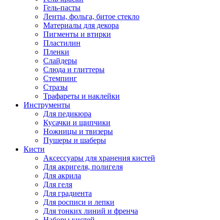
Гель-пасты
Ленты, фольга, битое стекло
Материалы для декора
Пигменты и втирки
Пластилин
Пленки
Слайдеры
Слюда и глиттеры
Стемпинг
Стразы
Трафареты и наклейки
Инструменты
Для педикюра
Кусачки и щипчики
Ножницы и твизеры
Пушеры и шаберы
Кисти
Аксессуары для хранения кистей
Для акригеля, полигеля
Для акрила
Для геля
Для градиента
Для росписи и лепки
Для тонких линий и френча
Наборы кистей