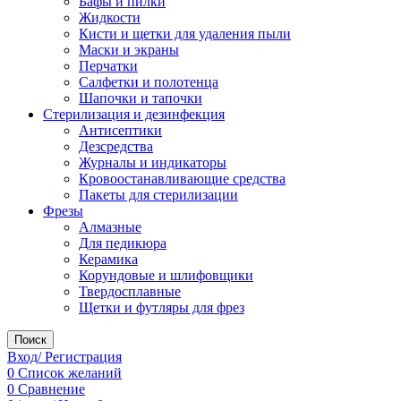
Бафы и пилки
Жидкости
Кисти и щетки для удаления пыли
Маски и экраны
Перчатки
Салфетки и полотенца
Шапочки и тапочки
Стерилизация и дезинфекция
Антисептики
Дезсредства
Журналы и индикаторы
Кровоостанавливающие средства
Пакеты для стерилизации
Фрезы
Алмазные
Для педикюра
Керамика
Корундовые и шлифовщики
Твердосплавные
Щетки и футляры для фрез
Поиск
Вход/ Регистрация
0
Список желаний
0
Сравнение