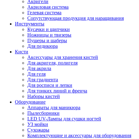
Акригели
Акриловая система
Гелевая система
Сопутствующая продукция для наращивания
Инструменты
Кусачки и щипчики
Ножницы и твизеры
Пушеры и шаберы
Для педикюра
Кисти
Аксессуары для хранения кистей
Для акригеля, полигеля
Для акрила
Для геля
Для градиента
Для росписи и лепки
Для тонких линий и френча
Наборы кистей
Оборудование
Аппараты для маникюра
Пылесборники
LED UV-Лампы для сушки ногтей
УЗ мойки
Сухожары
Комплектующие и аксессуары для оборудования