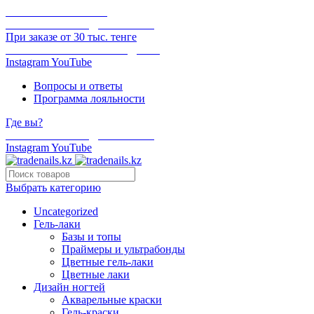
ОНЛАЙН ОПЛАТА
БЕСПЛАТНАЯ ДОСТАВКА
При заказе от 30 тыс. тенге
ОТГРУЗКА В ТОТ ЖЕ ДЕНЬ
Instagram
YouTube
Вопросы и ответы
Программа лояльности
Где вы?
БЕСПЛАТНАЯ ДОСТАВКА
Instagram
YouTube
Выбрать категорию
Uncategorized
Гель-лаки
Базы и топы
Праймеры и ультрабонды
Цветные гель-лаки
Цветные лаки
Дизайн ногтей
Акварельные краски
Гель-краски