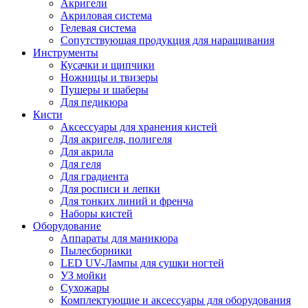
Акригели
Акриловая система
Гелевая система
Сопутствующая продукция для наращивания
Инструменты
Кусачки и щипчики
Ножницы и твизеры
Пушеры и шаберы
Для педикюра
Кисти
Аксессуары для хранения кистей
Для акригеля, полигеля
Для акрила
Для геля
Для градиента
Для росписи и лепки
Для тонких линий и френча
Наборы кистей
Оборудование
Аппараты для маникюра
Пылесборники
LED UV-Лампы для сушки ногтей
УЗ мойки
Сухожары
Комплектующие и аксессуары для оборудования