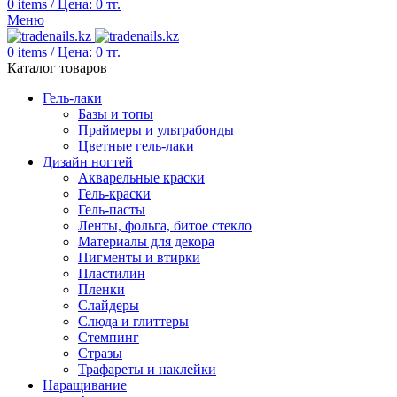
0
items
/
Цена:
0
тг.
Меню
0
items
/
Цена:
0
тг.
Каталог товаров
Гель-лаки
Базы и топы
Праймеры и ультрабонды
Цветные гель-лаки
Дизайн ногтей
Акварельные краски
Гель-краски
Гель-пасты
Ленты, фольга, битое стекло
Материалы для декора
Пигменты и втирки
Пластилин
Пленки
Слайдеры
Слюда и глиттеры
Стемпинг
Стразы
Трафареты и наклейки
Наращивание