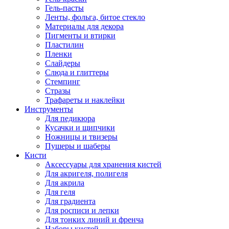
Гель-пасты
Ленты, фольга, битое стекло
Материалы для декора
Пигменты и втирки
Пластилин
Пленки
Слайдеры
Слюда и глиттеры
Стемпинг
Стразы
Трафареты и наклейки
Инструменты
Для педикюра
Кусачки и щипчики
Ножницы и твизеры
Пушеры и шаберы
Кисти
Аксессуары для хранения кистей
Для акригеля, полигеля
Для акрила
Для геля
Для градиента
Для росписи и лепки
Для тонких линий и френча
Наборы кистей