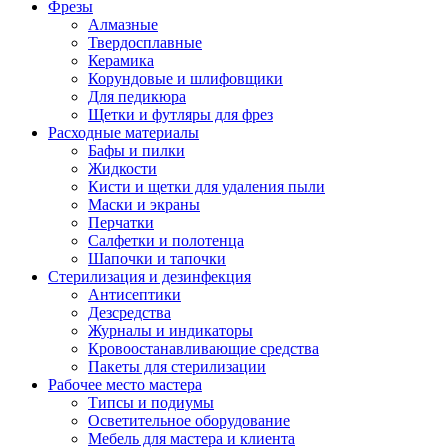
Фрезы
Алмазные
Твердосплавные
Керамика
Корундовые и шлифовщики
Для педикюра
Щетки и футляры для фрез
Расходные материалы
Бафы и пилки
Жидкости
Кисти и щетки для удаления пыли
Маски и экраны
Перчатки
Салфетки и полотенца
Шапочки и тапочки
Стерилизация и дезинфекция
Антисептики
Дезсредства
Журналы и индикаторы
Кровоостанавливающие средства
Пакеты для стерилизации
Рабочее место мастера
Типсы и подиумы
Осветительное оборудование
Мебель для мастера и клиента