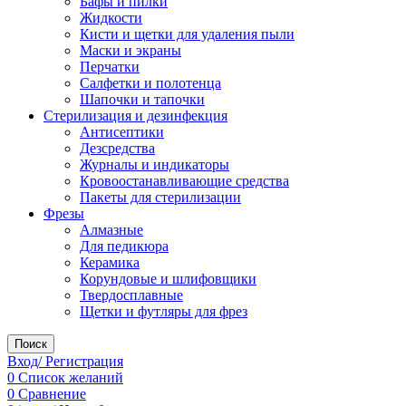
Бафы и пилки
Жидкости
Кисти и щетки для удаления пыли
Маски и экраны
Перчатки
Салфетки и полотенца
Шапочки и тапочки
Стерилизация и дезинфекция
Антисептики
Дезсредства
Журналы и индикаторы
Кровоостанавливающие средства
Пакеты для стерилизации
Фрезы
Алмазные
Для педикюра
Керамика
Корундовые и шлифовщики
Твердосплавные
Щетки и футляры для фрез
Поиск
Вход/ Регистрация
0
Список желаний
0
Сравнение