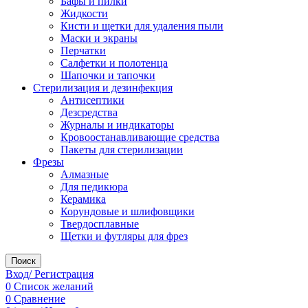
Бафы и пилки
Жидкости
Кисти и щетки для удаления пыли
Маски и экраны
Перчатки
Салфетки и полотенца
Шапочки и тапочки
Стерилизация и дезинфекция
Антисептики
Дезсредства
Журналы и индикаторы
Кровоостанавливающие средства
Пакеты для стерилизации
Фрезы
Алмазные
Для педикюра
Керамика
Корундовые и шлифовщики
Твердосплавные
Щетки и футляры для фрез
Поиск
Вход/ Регистрация
0
Список желаний
0
Сравнение