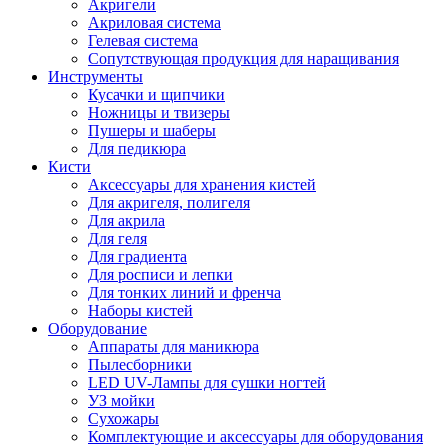
Акригели
Акриловая система
Гелевая система
Сопутствующая продукция для наращивания
Инструменты
Кусачки и щипчики
Ножницы и твизеры
Пушеры и шаберы
Для педикюра
Кисти
Аксессуары для хранения кистей
Для акригеля, полигеля
Для акрила
Для геля
Для градиента
Для росписи и лепки
Для тонких линий и френча
Наборы кистей
Оборудование
Аппараты для маникюра
Пылесборники
LED UV-Лампы для сушки ногтей
УЗ мойки
Сухожары
Комплектующие и аксессуары для оборудования