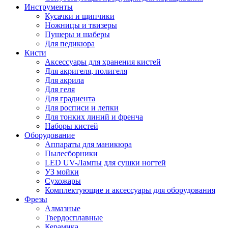
Инструменты
Кусачки и щипчики
Ножницы и твизеры
Пушеры и шаберы
Для педикюра
Кисти
Аксессуары для хранения кистей
Для акригеля, полигеля
Для акрила
Для геля
Для градиента
Для росписи и лепки
Для тонких линий и френча
Наборы кистей
Оборудование
Аппараты для маникюра
Пылесборники
LED UV-Лампы для сушки ногтей
УЗ мойки
Сухожары
Комплектующие и аксессуары для оборудования
Фрезы
Алмазные
Твердосплавные
Керамика