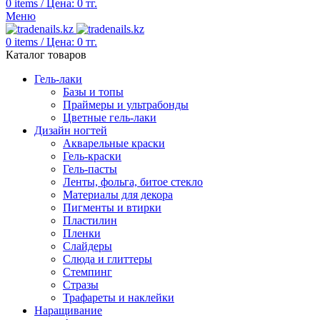
0
items
/
Цена:
0
тг.
Меню
0
items
/
Цена:
0
тг.
Каталог товаров
Гель-лаки
Базы и топы
Праймеры и ультрабонды
Цветные гель-лаки
Дизайн ногтей
Акварельные краски
Гель-краски
Гель-пасты
Ленты, фольга, битое стекло
Материалы для декора
Пигменты и втирки
Пластилин
Пленки
Слайдеры
Слюда и глиттеры
Стемпинг
Стразы
Трафареты и наклейки
Наращивание