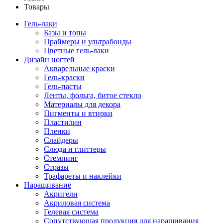
Товары
Гель-лаки
Базы и топы
Праймеры и ультрабонды
Цветные гель-лаки
Дизайн ногтей
Акварельные краски
Гель-краски
Гель-пасты
Ленты, фольга, битое стекло
Материалы для декора
Пигменты и втирки
Пластилин
Пленки
Слайдеры
Слюда и глиттеры
Стемпинг
Стразы
Трафареты и наклейки
Наращивание
Акригели
Акриловая система
Гелевая система
Сопутствующая продукция для наращивания