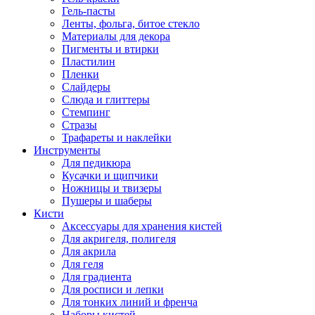
Гель-пасты
Ленты, фольга, битое стекло
Материалы для декора
Пигменты и втирки
Пластилин
Пленки
Слайдеры
Слюда и глиттеры
Стемпинг
Стразы
Трафареты и наклейки
Инструменты
Для педикюра
Кусачки и щипчики
Ножницы и твизеры
Пушеры и шаберы
Кисти
Аксессуары для хранения кистей
Для акригеля, полигеля
Для акрила
Для геля
Для градиента
Для росписи и лепки
Для тонких линий и френча
Наборы кистей