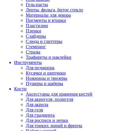
Гель-пасты
Ленты, фольга, битое стекло
Материалы для декора
Пигменты и втирки
Пластилин
Пленки
Слайдеры
Слюда и глиттеры
Стемпинг
Стразы
Трафареты и наклейки
Инструменты
Для педикюра
Кусачки и щипчики
Ножницы и твизеры
Пушеры и шаберы
Кисти
Аксессуары для хранения кистей
Для акригеля, полигеля
Для акрила
Для геля
Для градиента
Для росписи и лепки
Для тонких линий и френча
Наборы кистей