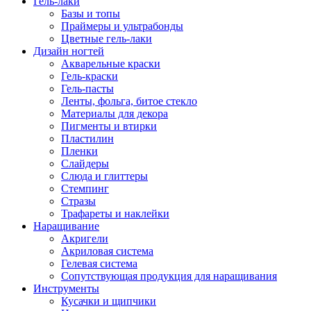
Гель-лаки
Базы и топы
Праймеры и ультрабонды
Цветные гель-лаки
Дизайн ногтей
Акварельные краски
Гель-краски
Гель-пасты
Ленты, фольга, битое стекло
Материалы для декора
Пигменты и втирки
Пластилин
Пленки
Слайдеры
Слюда и глиттеры
Стемпинг
Стразы
Трафареты и наклейки
Наращивание
Акригели
Акриловая система
Гелевая система
Сопутствующая продукция для наращивания
Инструменты
Кусачки и щипчики