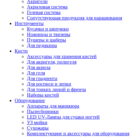
Акригели
Акриловая система
Гелевая система
Сопутствующая продукция для наращивания
Инструменты
Кусачки и щипчики
Ножницы и твизеры
Пушеры и шаберы
Для педикюра
Кисти
Аксессуары для хранения кистей
Для акригеля, полигеля
Для акрила
Для геля
Для градиента
Для росписи и лепки
Для тонких линий и френча
Наборы кистей
Оборудование
Аппараты для маникюра
Пылесборники
LED UV-Лампы для сушки ногтей
УЗ мойки
Сухожары
Комплектующие и аксессуары для оборудования