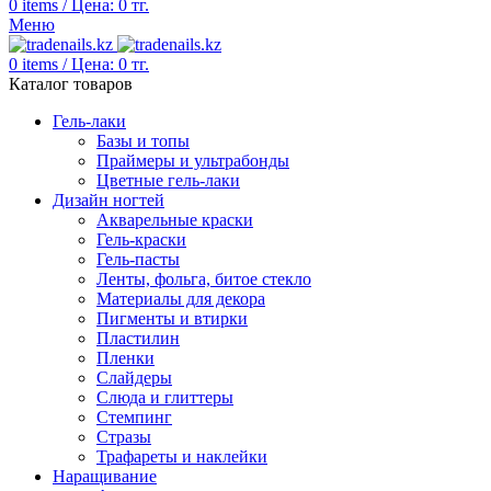
0
items
/
Цена:
0
тг.
Меню
0
items
/
Цена:
0
тг.
Каталог товаров
Гель-лаки
Базы и топы
Праймеры и ультрабонды
Цветные гель-лаки
Дизайн ногтей
Акварельные краски
Гель-краски
Гель-пасты
Ленты, фольга, битое стекло
Материалы для декора
Пигменты и втирки
Пластилин
Пленки
Слайдеры
Слюда и глиттеры
Стемпинг
Стразы
Трафареты и наклейки
Наращивание