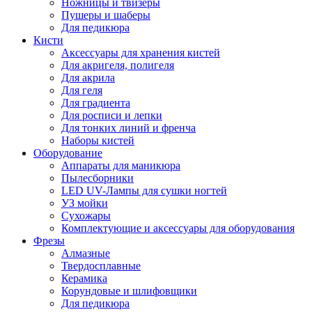
Ножницы и твизеры
Пушеры и шаберы
Для педикюра
Кисти
Аксессуары для хранения кистей
Для акригеля, полигеля
Для акрила
Для геля
Для градиента
Для росписи и лепки
Для тонких линий и френча
Наборы кистей
Оборудование
Аппараты для маникюра
Пылесборники
LED UV-Лампы для сушки ногтей
УЗ мойки
Сухожары
Комплектующие и аксессуары для оборудования
Фрезы
Алмазные
Твердосплавные
Керамика
Корундовые и шлифовщики
Для педикюра