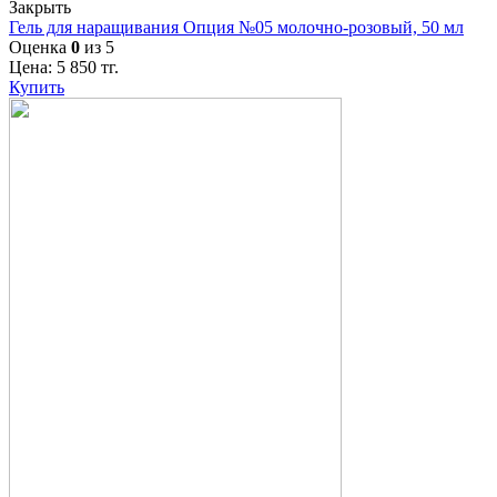
Закрыть
Гель для наращивания Опция №05 молочно-розовый, 50 мл
Оценка
0
из 5
Цена:
5 850
тг.
Купить