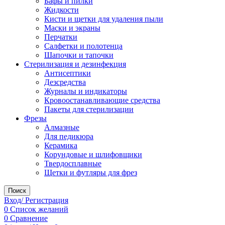
Бафы и пилки
Жидкости
Кисти и щетки для удаления пыли
Маски и экраны
Перчатки
Салфетки и полотенца
Шапочки и тапочки
Стерилизация и дезинфекция
Антисептики
Дезсредства
Журналы и индикаторы
Кровоостанавливающие средства
Пакеты для стерилизации
Фрезы
Алмазные
Для педикюра
Керамика
Корундовые и шлифовщики
Твердосплавные
Щетки и футляры для фрез
Поиск
Вход/ Регистрация
0
Список желаний
0
Сравнение