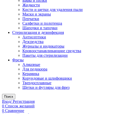
Бафы и пилки
Жидкости
Кисти и щетки для удаления пыли
Маски и экраны
Перчатки
Салфетки и полотенца
Шапочки и тапочки
Стерилизация и дезинфекция
Антисептики
Дезсредства
Журналы и индикаторы
Кровоостанавливающие средства
Пакеты для стерилизации
Фрезы
Алмазные
Для педикюра
Керамика
Корундовые и шлифовщики
Твердосплавные
Щетки и футляры для фрез
Поиск
Вход/ Регистрация
0
Список желаний
0
Сравнение