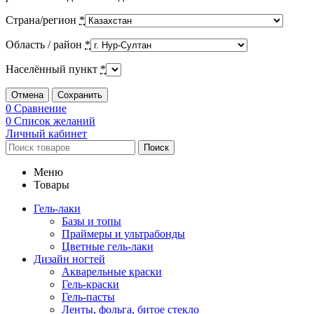
Страна/регион
*
Область / район
*
Населённый пункт
*
Отмена
Сохранить
0
Сравнение
0
Список желаний
Личный кабинет
Поиск
Меню
Товары
Гель-лаки
Базы и топы
Праймеры и ультрабонды
Цветные гель-лаки
Дизайн ногтей
Акварельные краски
Гель-краски
Гель-пасты
Ленты, фольга, битое стекло