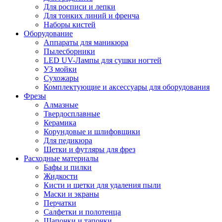
Для росписи и лепки
Для тонких линий и френча
Наборы кистей
Оборудование
Аппараты для маникюра
Пылесборники
LED UV-Лампы для сушки ногтей
УЗ мойки
Сухожары
Комплектующие и аксессуары для оборудования
Фрезы
Алмазные
Твердосплавные
Керамика
Корундовые и шлифовщики
Для педикюра
Щетки и футляры для фрез
Расходные материалы
Бафы и пилки
Жидкости
Кисти и щетки для удаления пыли
Маски и экраны
Перчатки
Салфетки и полотенца
Шапочки и тапочки