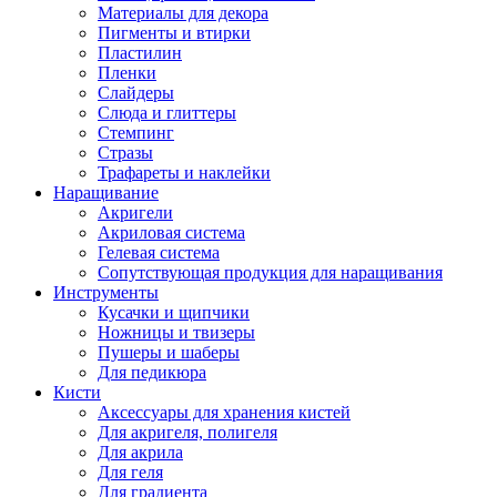
Материалы для декора
Пигменты и втирки
Пластилин
Пленки
Слайдеры
Слюда и глиттеры
Стемпинг
Стразы
Трафареты и наклейки
Наращивание
Акригели
Акриловая система
Гелевая система
Сопутствующая продукция для наращивания
Инструменты
Кусачки и щипчики
Ножницы и твизеры
Пушеры и шаберы
Для педикюра
Кисти
Аксессуары для хранения кистей
Для акригеля, полигеля
Для акрила
Для геля
Для градиента