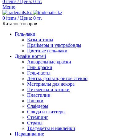
0
items
/
Цена:
0
тг.
Меню
0
items
/
Цена:
0
тг.
Каталог товаров
Гель-лаки
Базы и топы
Праймеры и ультрабонды
Цветные гель-лаки
Дизайн ногтей
Акварельные краски
Гель-краски
Гель-пасты
Ленты, фольга, битое стекло
Материалы для декора
Пигменты и втирки
Пластилин
Пленки
Слайдеры
Слюда и глиттеры
Стемпинг
Стразы
Трафареты и наклейки
Наращивание