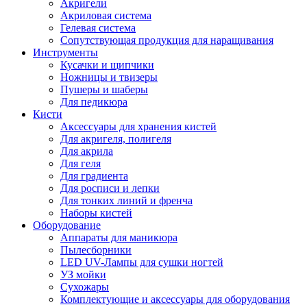
Акригели
Акриловая система
Гелевая система
Сопутствующая продукция для наращивания
Инструменты
Кусачки и щипчики
Ножницы и твизеры
Пушеры и шаберы
Для педикюра
Кисти
Аксессуары для хранения кистей
Для акригеля, полигеля
Для акрила
Для геля
Для градиента
Для росписи и лепки
Для тонких линий и френча
Наборы кистей
Оборудование
Аппараты для маникюра
Пылесборники
LED UV-Лампы для сушки ногтей
УЗ мойки
Сухожары
Комплектующие и аксессуары для оборудования