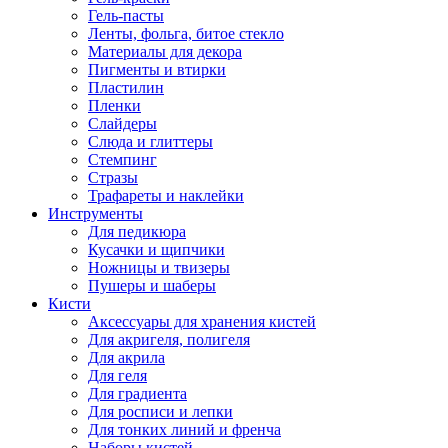
Гель-пасты
Ленты, фольга, битое стекло
Материалы для декора
Пигменты и втирки
Пластилин
Пленки
Слайдеры
Слюда и глиттеры
Стемпинг
Стразы
Трафареты и наклейки
Инструменты
Для педикюра
Кусачки и щипчики
Ножницы и твизеры
Пушеры и шаберы
Кисти
Аксессуары для хранения кистей
Для акригеля, полигеля
Для акрила
Для геля
Для градиента
Для росписи и лепки
Для тонких линий и френча
Наборы кистей