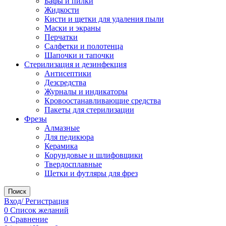
Бафы и пилки
Жидкости
Кисти и щетки для удаления пыли
Маски и экраны
Перчатки
Салфетки и полотенца
Шапочки и тапочки
Стерилизация и дезинфекция
Антисептики
Дезсредства
Журналы и индикаторы
Кровоостанавливающие средства
Пакеты для стерилизации
Фрезы
Алмазные
Для педикюра
Керамика
Корундовые и шлифовщики
Твердосплавные
Щетки и футляры для фрез
Поиск
Вход/ Регистрация
0
Список желаний
0
Сравнение