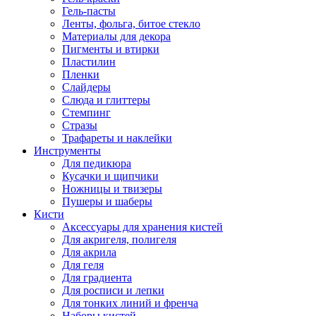
Гель-пасты
Ленты, фольга, битое стекло
Материалы для декора
Пигменты и втирки
Пластилин
Пленки
Слайдеры
Слюда и глиттеры
Стемпинг
Стразы
Трафареты и наклейки
Инструменты
Для педикюра
Кусачки и щипчики
Ножницы и твизеры
Пушеры и шаберы
Кисти
Аксессуары для хранения кистей
Для акригеля, полигеля
Для акрила
Для геля
Для градиента
Для росписи и лепки
Для тонких линий и френча
Наборы кистей