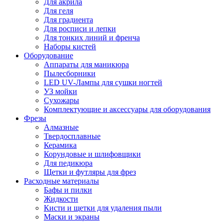
Для акрила
Для геля
Для градиента
Для росписи и лепки
Для тонких линий и френча
Наборы кистей
Оборудование
Аппараты для маникюра
Пылесборники
LED UV-Лампы для сушки ногтей
УЗ мойки
Сухожары
Комплектующие и аксессуары для оборудования
Фрезы
Алмазные
Твердосплавные
Керамика
Корундовые и шлифовщики
Для педикюра
Щетки и футляры для фрез
Расходные материалы
Бафы и пилки
Жидкости
Кисти и щетки для удаления пыли
Маски и экраны