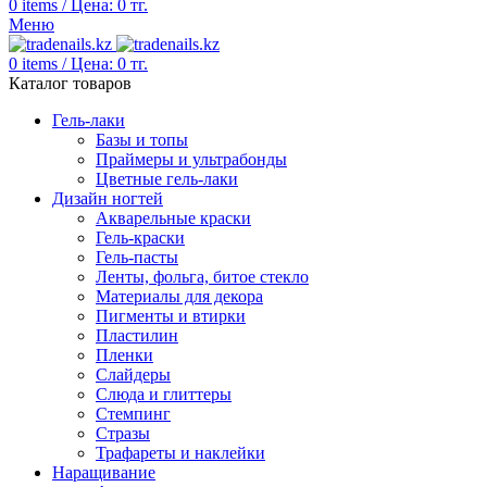
0
items
/
Цена:
0
тг.
Меню
0
items
/
Цена:
0
тг.
Каталог товаров
Гель-лаки
Базы и топы
Праймеры и ультрабонды
Цветные гель-лаки
Дизайн ногтей
Акварельные краски
Гель-краски
Гель-пасты
Ленты, фольга, битое стекло
Материалы для декора
Пигменты и втирки
Пластилин
Пленки
Слайдеры
Слюда и глиттеры
Стемпинг
Стразы
Трафареты и наклейки
Наращивание