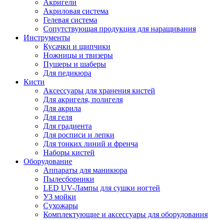
Акригели
Акриловая система
Гелевая система
Сопутствующая продукция для наращивания
Инструменты
Кусачки и щипчики
Ножницы и твизеры
Пушеры и шаберы
Для педикюра
Кисти
Аксессуары для хранения кистей
Для акригеля, полигеля
Для акрила
Для геля
Для градиента
Для росписи и лепки
Для тонких линий и френча
Наборы кистей
Оборудование
Аппараты для маникюра
Пылесборники
LED UV-Лампы для сушки ногтей
УЗ мойки
Сухожары
Комплектующие и аксессуары для оборудования