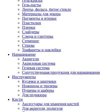
Гель-краски
Гель-пасты
Ленты, фольга, битое стекло
Материалы для декора
Пигменты и втирки
Пластилин
Пленки
Слайдеры
Слюда и глиттеры
Стемпинг
Стразы
Трафареты и наклейки
Наращивание
Акригели
Акриловая система
Гелевая система
Сопутствующая продукция для наращивания
Инструменты
Кусачки и щипчики
Ножницы и твизеры
Пушеры и шаберы
Для педикюра
Кисти
Аксессуары для хранения кистей
Для акригеля, полигеля