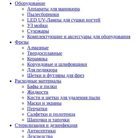
Оборудование
Аппараты для маникюра
Пылесборники
LED UV-Лампы для сушки ногтей
УЗ мойки
Сухожары
Комплектующие и аксессуары для оборудования
Фрезы
Алмазные
Твердосплавные
Керамика
Корундовые и шлифовщики
Для педикюра
Щетки и футляры для фрез
Расходные материалы
Бафы и пилки
Жидкости
Кисти и щетки для удаления пыли
Маски и экраны
Перчатки
Салфетки и полотенца
Шапочки и тапочки
Стерилизация и дезинфекция
Антисептики
Дезсредства