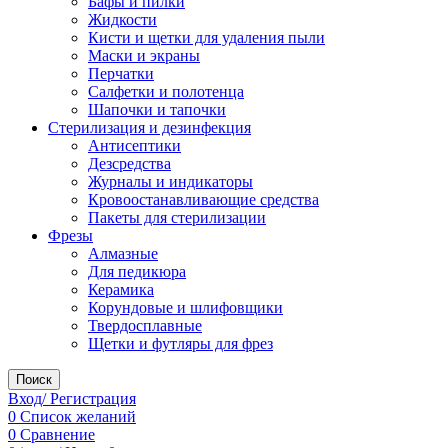
Бафы и пилки
Жидкости
Кисти и щетки для удаления пыли
Маски и экраны
Перчатки
Салфетки и полотенца
Шапочки и тапочки
Стерилизация и дезинфекция
Антисептики
Дезсредства
Журналы и индикаторы
Кровоостанавливающие средства
Пакеты для стерилизации
Фрезы
Алмазные
Для педикюра
Керамика
Корундовые и шлифовщики
Твердосплавные
Щетки и футляры для фрез
Поиск
Вход/ Регистрация
0
Список желаний
0
Сравнение