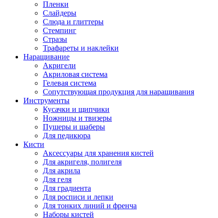
Пленки
Слайдеры
Слюда и глиттеры
Стемпинг
Стразы
Трафареты и наклейки
Наращивание
Акригели
Акриловая система
Гелевая система
Сопутствующая продукция для наращивания
Инструменты
Кусачки и щипчики
Ножницы и твизеры
Пушеры и шаберы
Для педикюра
Кисти
Аксессуары для хранения кистей
Для акригеля, полигеля
Для акрила
Для геля
Для градиента
Для росписи и лепки
Для тонких линий и френча
Наборы кистей