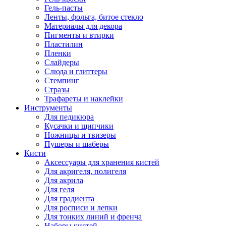
Гель-пасты
Ленты, фольга, битое стекло
Материалы для декора
Пигменты и втирки
Пластилин
Пленки
Слайдеры
Слюда и глиттеры
Стемпинг
Стразы
Трафареты и наклейки
Инструменты
Для педикюра
Кусачки и щипчики
Ножницы и твизеры
Пушеры и шаберы
Кисти
Аксессуары для хранения кистей
Для акригеля, полигеля
Для акрила
Для геля
Для градиента
Для росписи и лепки
Для тонких линий и френча
Наборы кистей