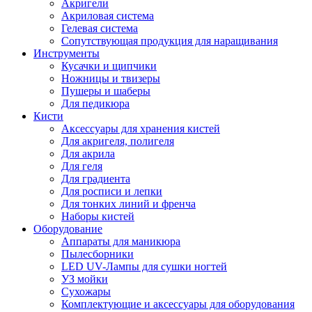
Акригели
Акриловая система
Гелевая система
Сопутствующая продукция для наращивания
Инструменты
Кусачки и щипчики
Ножницы и твизеры
Пушеры и шаберы
Для педикюра
Кисти
Аксессуары для хранения кистей
Для акригеля, полигеля
Для акрила
Для геля
Для градиента
Для росписи и лепки
Для тонких линий и френча
Наборы кистей
Оборудование
Аппараты для маникюра
Пылесборники
LED UV-Лампы для сушки ногтей
УЗ мойки
Сухожары
Комплектующие и аксессуары для оборудования