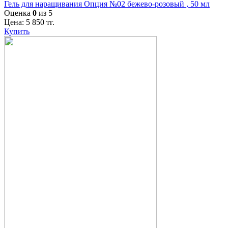
Гель для наращивания Опция №02 бежево-розовый , 50 мл
Оценка
0
из 5
Цена:
5 850
тг.
Купить