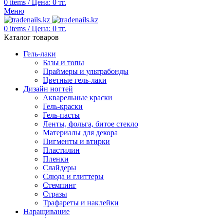
0
items
/
Цена:
0
тг.
Меню
0
items
/
Цена:
0
тг.
Каталог товаров
Гель-лаки
Базы и топы
Праймеры и ультрабонды
Цветные гель-лаки
Дизайн ногтей
Акварельные краски
Гель-краски
Гель-пасты
Ленты, фольга, битое стекло
Материалы для декора
Пигменты и втирки
Пластилин
Пленки
Слайдеры
Слюда и глиттеры
Стемпинг
Стразы
Трафареты и наклейки
Наращивание