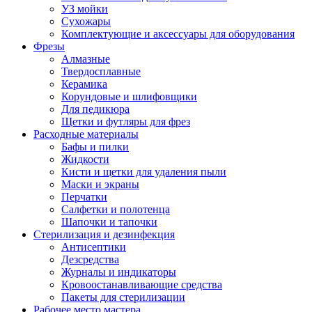
УЗ мойки
Сухожары
Комплектующие и аксессуары для оборудования
Фрезы
Алмазные
Твердосплавные
Керамика
Корундовые и шлифовщики
Для педикюра
Щетки и футляры для фрез
Расходные материалы
Бафы и пилки
Жидкости
Кисти и щетки для удаления пыли
Маски и экраны
Перчатки
Салфетки и полотенца
Шапочки и тапочки
Стерилизация и дезинфекция
Антисептики
Дезсредства
Журналы и индикаторы
Кровоостанавливающие средства
Пакеты для стерилизации
Рабочее место мастера