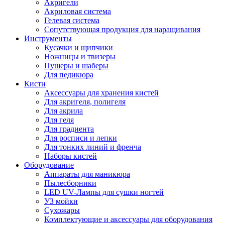
Акригели
Акриловая система
Гелевая система
Сопутствующая продукция для наращивания
Инструменты
Кусачки и щипчики
Ножницы и твизеры
Пушеры и шаберы
Для педикюра
Кисти
Аксессуары для хранения кистей
Для акригеля, полигеля
Для акрила
Для геля
Для градиента
Для росписи и лепки
Для тонких линий и френча
Наборы кистей
Оборудование
Аппараты для маникюра
Пылесборники
LED UV-Лампы для сушки ногтей
УЗ мойки
Сухожары
Комплектующие и аксессуары для оборудования