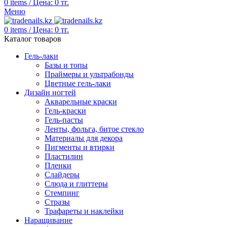
0
items
/
Цена:
0
тг.
Меню
0
items
/
Цена:
0
тг.
Каталог товаров
Гель-лаки
Базы и топы
Праймеры и ультрабонды
Цветные гель-лаки
Дизайн ногтей
Акварельные краски
Гель-краски
Гель-пасты
Ленты, фольга, битое стекло
Материалы для декора
Пигменты и втирки
Пластилин
Пленки
Слайдеры
Слюда и глиттеры
Стемпинг
Стразы
Трафареты и наклейки
Наращивание