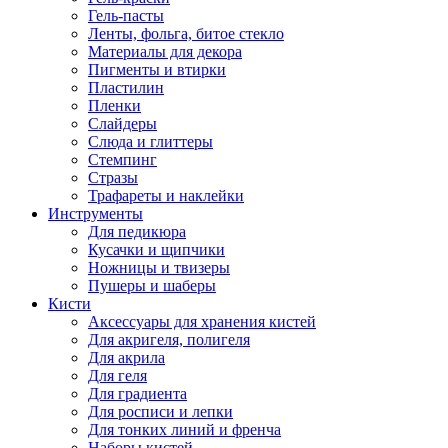
Гель-пасты
Ленты, фольга, битое стекло
Материалы для декора
Пигменты и втирки
Пластилин
Пленки
Слайдеры
Слюда и глиттеры
Стемпинг
Стразы
Трафареты и наклейки
Инструменты
Для педикюра
Кусачки и щипчики
Ножницы и твизеры
Пушеры и шаберы
Кисти
Аксессуары для хранения кистей
Для акригеля, полигеля
Для акрила
Для геля
Для градиента
Для росписи и лепки
Для тонких линий и френча
Наборы кистей