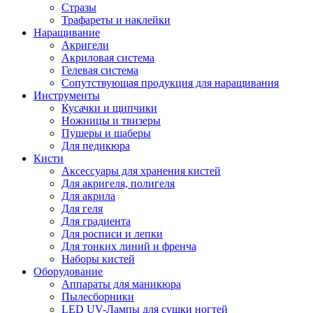
Стразы
Трафареты и наклейки
Наращивание
Акригели
Акриловая система
Гелевая система
Сопутствующая продукция для наращивания
Инструменты
Кусачки и щипчики
Ножницы и твизеры
Пушеры и шаберы
Для педикюра
Кисти
Аксессуары для хранения кистей
Для акригеля, полигеля
Для акрила
Для геля
Для градиента
Для росписи и лепки
Для тонких линий и френча
Наборы кистей
Оборудование
Аппараты для маникюра
Пылесборники
LED UV-Лампы для сушки ногтей