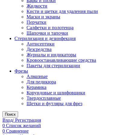
Бафы и пилки
Жидкости
Кисти и щетки для удаления пыли
Маски и экраны
Перчатки
Салфетки и полотенца
Шапочки и тапочки
Стерилизация и дезинфекция
Антисептики
Дезсредства
Журналы и индикаторы
Кровоостанавливающие средства
Пакеты для стерилизации
Фрезы
Алмазные
Для педикюра
Керамика
Корундовые и шлифовщики
Твердосплавные
Щетки и футляры для фрез
Поиск
Вход/ Регистрация
0
Список желаний
0
Сравнение