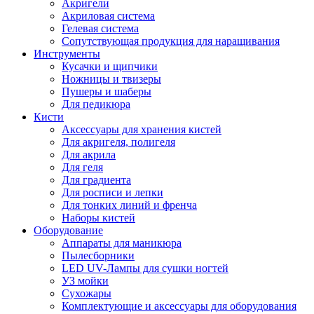
Акригели
Акриловая система
Гелевая система
Сопутствующая продукция для наращивания
Инструменты
Кусачки и щипчики
Ножницы и твизеры
Пушеры и шаберы
Для педикюра
Кисти
Аксессуары для хранения кистей
Для акригеля, полигеля
Для акрила
Для геля
Для градиента
Для росписи и лепки
Для тонких линий и френча
Наборы кистей
Оборудование
Аппараты для маникюра
Пылесборники
LED UV-Лампы для сушки ногтей
УЗ мойки
Сухожары
Комплектующие и аксессуары для оборудования