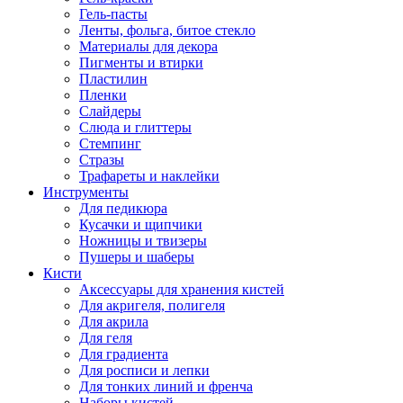
Гель-пасты
Ленты, фольга, битое стекло
Материалы для декора
Пигменты и втирки
Пластилин
Пленки
Слайдеры
Слюда и глиттеры
Стемпинг
Стразы
Трафареты и наклейки
Инструменты
Для педикюра
Кусачки и щипчики
Ножницы и твизеры
Пушеры и шаберы
Кисти
Аксессуары для хранения кистей
Для акригеля, полигеля
Для акрила
Для геля
Для градиента
Для росписи и лепки
Для тонких линий и френча
Наборы кистей