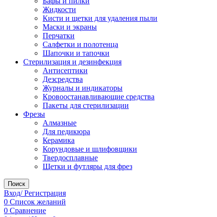
Бафы и пилки
Жидкости
Кисти и щетки для удаления пыли
Маски и экраны
Перчатки
Салфетки и полотенца
Шапочки и тапочки
Стерилизация и дезинфекция
Антисептики
Дезсредства
Журналы и индикаторы
Кровоостанавливающие средства
Пакеты для стерилизации
Фрезы
Алмазные
Для педикюра
Керамика
Корундовые и шлифовщики
Твердосплавные
Щетки и футляры для фрез
Поиск
Вход/ Регистрация
0
Список желаний
0
Сравнение