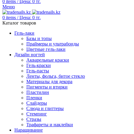
0
items
/
Цена:
0
тг.
Меню
0
items
/
Цена:
0
тг.
Каталог товаров
Гель-лаки
Базы и топы
Праймеры и ультрабонды
Цветные гель-лаки
Дизайн ногтей
Акварельные краски
Гель-краски
Гель-пасты
Ленты, фольга, битое стекло
Материалы для декора
Пигменты и втирки
Пластилин
Пленки
Слайдеры
Слюда и глиттеры
Стемпинг
Стразы
Трафареты и наклейки
Наращивание