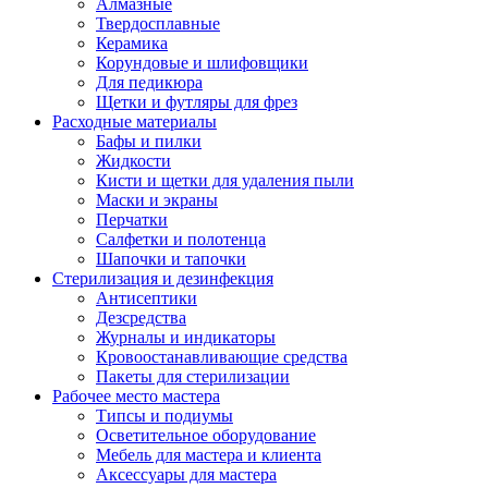
Алмазные
Твердосплавные
Керамика
Корундовые и шлифовщики
Для педикюра
Щетки и футляры для фрез
Расходные материалы
Бафы и пилки
Жидкости
Кисти и щетки для удаления пыли
Маски и экраны
Перчатки
Салфетки и полотенца
Шапочки и тапочки
Стерилизация и дезинфекция
Антисептики
Дезсредства
Журналы и индикаторы
Кровоостанавливающие средства
Пакеты для стерилизации
Рабочее место мастера
Типсы и подиумы
Осветительное оборудование
Мебель для мастера и клиента
Аксессуары для мастера