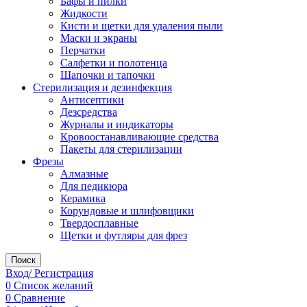
Бафы и пилки
Жидкости
Кисти и щетки для удаления пыли
Маски и экраны
Перчатки
Салфетки и полотенца
Шапочки и тапочки
Стерилизация и дезинфекция
Антисептики
Дезсредства
Журналы и индикаторы
Кровоостанавливающие средства
Пакеты для стерилизации
Фрезы
Алмазные
Для педикюра
Керамика
Корундовые и шлифовщики
Твердосплавные
Щетки и футляры для фрез
Поиск
Вход/ Регистрация
0
Список желаний
0
Сравнение