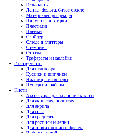
Гель-пасты
Ленты, фольга, битое стекло
Материалы для декора
Пигменты и втирки
Пластилин
Пленки
Слайдеры
Слюда и глиттеры
Стемпинг
Стразы
Трафареты и наклейки
Инструменты
Для педикюра
Кусачки и щипчики
Ножницы и твизеры
Пушеры и шаберы
Кисти
Аксессуары для хранения кистей
Для акригеля, полигеля
Для акрила
Для геля
Для градиента
Для росписи и лепки
Для тонких линий и френча
Наборы кистей