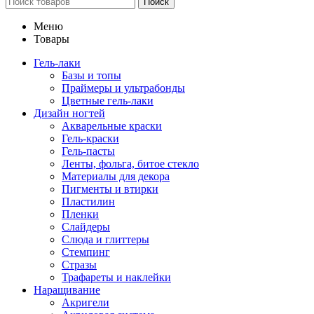
Поиск
Меню
Товары
Гель-лаки
Базы и топы
Праймеры и ультрабонды
Цветные гель-лаки
Дизайн ногтей
Акварельные краски
Гель-краски
Гель-пасты
Ленты, фольга, битое стекло
Материалы для декора
Пигменты и втирки
Пластилин
Пленки
Слайдеры
Слюда и глиттеры
Стемпинг
Стразы
Трафареты и наклейки
Наращивание
Акригели