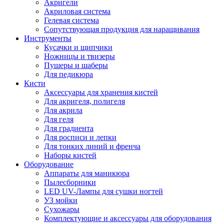
Акригели
Акриловая система
Гелевая система
Сопутствующая продукция для наращивания
Инструменты
Кусачки и щипчики
Ножницы и твизеры
Пушеры и шаберы
Для педикюра
Кисти
Аксессуары для хранения кистей
Для акригеля, полигеля
Для акрила
Для геля
Для градиента
Для росписи и лепки
Для тонких линий и френча
Наборы кистей
Оборудование
Аппараты для маникюра
Пылесборники
LED UV-Лампы для сушки ногтей
УЗ мойки
Сухожары
Комплектующие и аксессуары для оборудования