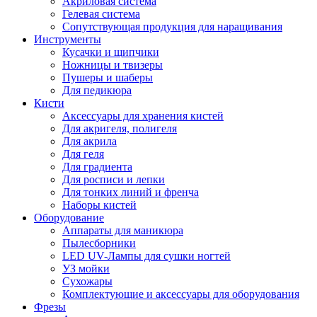
Акриловая система
Гелевая система
Сопутствующая продукция для наращивания
Инструменты
Кусачки и щипчики
Ножницы и твизеры
Пушеры и шаберы
Для педикюра
Кисти
Аксессуары для хранения кистей
Для акригеля, полигеля
Для акрила
Для геля
Для градиента
Для росписи и лепки
Для тонких линий и френча
Наборы кистей
Оборудование
Аппараты для маникюра
Пылесборники
LED UV-Лампы для сушки ногтей
УЗ мойки
Сухожары
Комплектующие и аксессуары для оборудования
Фрезы