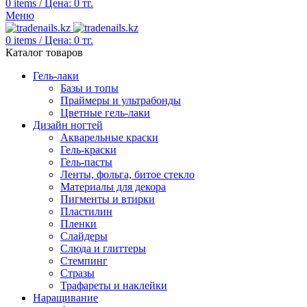
0
items
/
Цена:
0
тг.
Меню
0
items
/
Цена:
0
тг.
Каталог товаров
Гель-лаки
Базы и топы
Праймеры и ультрабонды
Цветные гель-лаки
Дизайн ногтей
Акварельные краски
Гель-краски
Гель-пасты
Ленты, фольга, битое стекло
Материалы для декора
Пигменты и втирки
Пластилин
Пленки
Слайдеры
Слюда и глиттеры
Стемпинг
Стразы
Трафареты и наклейки
Наращивание