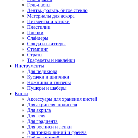
Гель-пасты
Ленты, фольга, битое стекло
Материалы для декора
Пигменты и втирки
Пластилин
Пленки
Слайдеры
Слюда и глиттеры
Стемпинг
Стразы
Трафареты и наклейки
Инструменты
Для педикюра
Кусачки и щипчики
Ножницы и твизеры
Пушеры и шаберы
Кисти
Аксессуары для хранения кистей
Для акригеля, полигеля
Для акрила
Для геля
Для градиента
Для росписи и лепки
Для тонких линий и френча
Наборы кистей