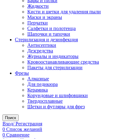
Бафы и пилки
Жидкости
Кисти и щетки для удаления пыли
Маски и экраны
Перчатки
Салфетки и полотенца
Шапочки и тапочки
Стерилизация и дезинфекция
Антисептики
Дезсредства
Журналы и индикаторы
Кровоостанавливающие средства
Пакеты для стерилизации
Фрезы
Алмазные
Для педикюра
Керамика
Корундовые и шлифовщики
Твердосплавные
Щетки и футляры для фрез
Поиск
Вход/ Регистрация
0
Список желаний
0
Сравнение