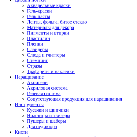
Акварельные краски
Гель-краски
Гель-пасты
Ленты, фольга, битое стекло
Материалы для декора
Пигменты и втирки
Пластилин
Пленки
Слайдеры
Слюда и глиттеры
Стемпинг
Стразы
Трафареты и наклейки
Наращивание
Акригели
Акриловая система
Гелевая система
Сопутствующая продукция для наращивания
Инструменты
Кусачки и щипчики
Ножницы и твизеры
Пушеры и шаберы
Для педикюра
Кисти