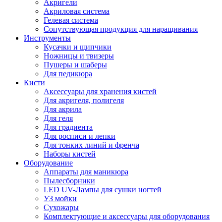
Акригели
Акриловая система
Гелевая система
Сопутствующая продукция для наращивания
Инструменты
Кусачки и щипчики
Ножницы и твизеры
Пушеры и шаберы
Для педикюра
Кисти
Аксессуары для хранения кистей
Для акригеля, полигеля
Для акрила
Для геля
Для градиента
Для росписи и лепки
Для тонких линий и френча
Наборы кистей
Оборудование
Аппараты для маникюра
Пылесборники
LED UV-Лампы для сушки ногтей
УЗ мойки
Сухожары
Комплектующие и аксессуары для оборудования