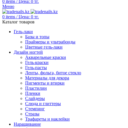
0
items
/
Цена:
0
тг.
Меню
0
items
/
Цена:
0
тг.
Каталог товаров
Гель-лаки
Базы и топы
Праймеры и ультрабонды
Цветные гель-лаки
Дизайн ногтей
Акварельные краски
Гель-краски
Гель-пасты
Ленты, фольга, битое стекло
Материалы для декора
Пигменты и втирки
Пластилин
Пленки
Слайдеры
Слюда и глиттеры
Стемпинг
Стразы
Трафареты и наклейки
Наращивание