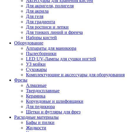
Аксессуары для хранения кистей
Для акригеля, полигеля
Для акрила
Для геля
Для градиента
Для росписи и лепки
Для тонких линий и френча
Наборы кистей
Оборудование
Аппараты для маникюра
Пылесборники
LED UV-Лампы для сушки ногтей
УЗ мойки
Сухожары
Комплектующие и аксессуары для оборудования
Фрезы
Алмазные
Твердосплавные
Керамика
Корундовые и шлифовщики
Для педикюра
Щетки и футляры для фрез
Расходные материалы
Бафы и пилки
Жидкости