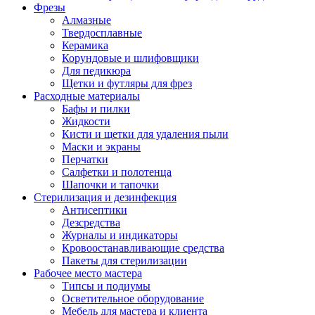
Фрезы
Алмазные
Твердосплавные
Керамика
Корундовые и шлифовщики
Для педикюра
Щетки и футляры для фрез
Расходные материалы
Бафы и пилки
Жидкости
Кисти и щетки для удаления пыли
Маски и экраны
Перчатки
Салфетки и полотенца
Шапочки и тапочки
Стерилизация и дезинфекция
Антисептики
Дезсредства
Журналы и индикаторы
Кровоостанавливающие средства
Пакеты для стерилизации
Рабочее место мастера
Типсы и подиумы
Осветительное оборудование
Мебель для мастера и клиента