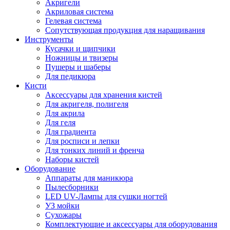
Акригели
Акриловая система
Гелевая система
Сопутствующая продукция для наращивания
Инструменты
Кусачки и щипчики
Ножницы и твизеры
Пушеры и шаберы
Для педикюра
Кисти
Аксессуары для хранения кистей
Для акригеля, полигеля
Для акрила
Для геля
Для градиента
Для росписи и лепки
Для тонких линий и френча
Наборы кистей
Оборудование
Аппараты для маникюра
Пылесборники
LED UV-Лампы для сушки ногтей
УЗ мойки
Сухожары
Комплектующие и аксессуары для оборудования