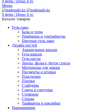
0
items
/
Цена:
0
тг.
Меню
0
items
/
Цена:
0
тг.
Каталог товаров
Гель-лаки
Базы и топы
Праймеры и ультрабонды
Цветные гель-лаки
Дизайн ногтей
Акварельные краски
Гель-краски
Гель-пасты
Ленты, фольга, битое стекло
Материалы для декора
Пигменты и втирки
Пластилин
Пленки
Слайдеры
Слюда и глиттеры
Стемпинг
Стразы
Трафареты и наклейки
Наращивание