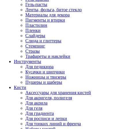
Гель-пасты
Ленты, фольга, битое стекло
Материалы для декора
Пигменты и втирки
Пластилин
Пленки
Слайдеры
Слюда и глиттеры
Стемпинг
Стразы
Трафареты и наклейки
Инструменты
Для педикюра
Кусачки и щипчики
Ножницы и твизеры
Пушеры и шаберы
Кисти
Аксессуары для хранения кистей
Для акригеля, полигеля
Для акрила
Для геля
Для градиента
Для росписи и лепки
Для тонких линий и френча
Наборы кистей