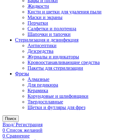
Бафы и пилки
Жидкости
Кисти и щетки для удаления пыли
Маски и экраны
Перчатки
Салфетки и полотенца
Шапочки и тапочки
Стерилизация и дезинфекция
Антисептики
Дезсредства
Журналы и индикаторы
Кровоостанавливающие средства
Пакеты для стерилизации
Фрезы
Алмазные
Для педикюра
Керамика
Корундовые и шлифовщики
Твердосплавные
Щетки и футляры для фрез
Поиск
Вход/ Регистрация
0
Список желаний
0
Сравнение