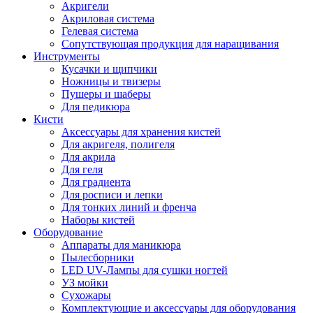
Акригели
Акриловая система
Гелевая система
Сопутствующая продукция для наращивания
Инструменты
Кусачки и щипчики
Ножницы и твизеры
Пушеры и шаберы
Для педикюра
Кисти
Аксессуары для хранения кистей
Для акригеля, полигеля
Для акрила
Для геля
Для градиента
Для росписи и лепки
Для тонких линий и френча
Наборы кистей
Оборудование
Аппараты для маникюра
Пылесборники
LED UV-Лампы для сушки ногтей
УЗ мойки
Сухожары
Комплектующие и аксессуары для оборудования