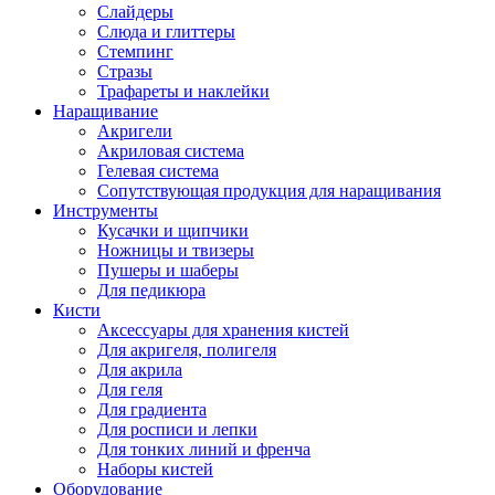
Слайдеры
Слюда и глиттеры
Стемпинг
Стразы
Трафареты и наклейки
Наращивание
Акригели
Акриловая система
Гелевая система
Сопутствующая продукция для наращивания
Инструменты
Кусачки и щипчики
Ножницы и твизеры
Пушеры и шаберы
Для педикюра
Кисти
Аксессуары для хранения кистей
Для акригеля, полигеля
Для акрила
Для геля
Для градиента
Для росписи и лепки
Для тонких линий и френча
Наборы кистей
Оборудование