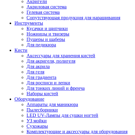
Акригели
Акриловая система
Гелевая система
Сопутствующая продукция для наращивания
Инструменты
Кусачки и щипчики
Ножницы и твизеры
Пушеры и шаберы
Для педикюра
Кисти
Аксессуары для хранения кистей
Для акригеля, полигеля
Для акрила
Для геля
Для градиента
Для росписи и лепки
Для тонких линий и френча
Наборы кистей
Оборудование
Аппараты для маникюра
Пылесборники
LED UV-Лампы для сушки ногтей
УЗ мойки
Сухожары
Комплектующие и аксессуары для оборудования