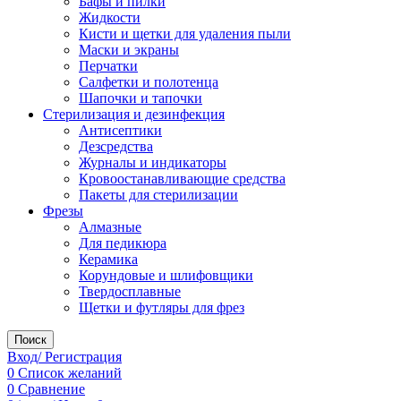
Бафы и пилки
Жидкости
Кисти и щетки для удаления пыли
Маски и экраны
Перчатки
Салфетки и полотенца
Шапочки и тапочки
Стерилизация и дезинфекция
Антисептики
Дезсредства
Журналы и индикаторы
Кровоостанавливающие средства
Пакеты для стерилизации
Фрезы
Алмазные
Для педикюра
Керамика
Корундовые и шлифовщики
Твердосплавные
Щетки и футляры для фрез
Поиск
Вход/ Регистрация
0
Список желаний
0
Сравнение