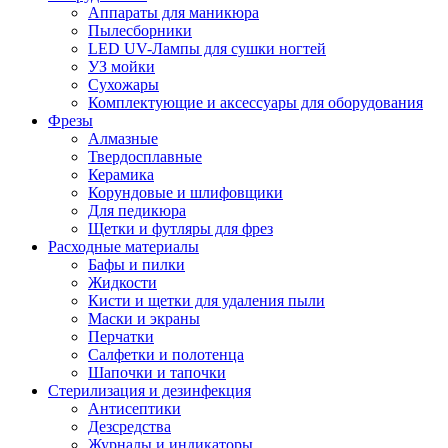
Аппараты для маникюра
Пылесборники
LED UV-Лампы для сушки ногтей
УЗ мойки
Сухожары
Комплектующие и аксессуары для оборудования
Фрезы
Алмазные
Твердосплавные
Керамика
Корундовые и шлифовщики
Для педикюра
Щетки и футляры для фрез
Расходные материалы
Бафы и пилки
Жидкости
Кисти и щетки для удаления пыли
Маски и экраны
Перчатки
Салфетки и полотенца
Шапочки и тапочки
Стерилизация и дезинфекция
Антисептики
Дезсредства
Журналы и индикаторы