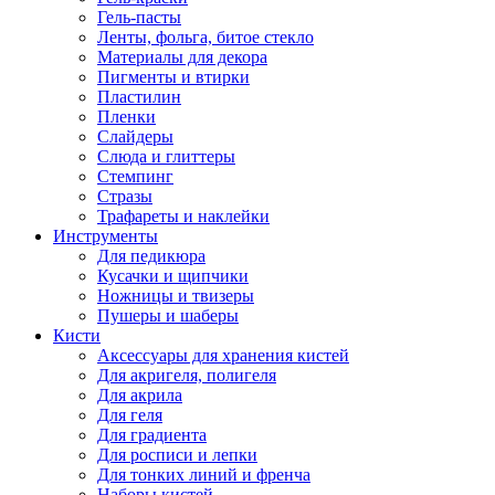
Гель-пасты
Ленты, фольга, битое стекло
Материалы для декора
Пигменты и втирки
Пластилин
Пленки
Слайдеры
Слюда и глиттеры
Стемпинг
Стразы
Трафареты и наклейки
Инструменты
Для педикюра
Кусачки и щипчики
Ножницы и твизеры
Пушеры и шаберы
Кисти
Аксессуары для хранения кистей
Для акригеля, полигеля
Для акрила
Для геля
Для градиента
Для росписи и лепки
Для тонких линий и френча
Наборы кистей