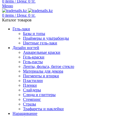
0
items
/
Цена:
0
тг.
Меню
0
items
/
Цена:
0
тг.
Каталог товаров
Гель-лаки
Базы и топы
Праймеры и ультрабонды
Цветные гель-лаки
Дизайн ногтей
Акварельные краски
Гель-краски
Гель-пасты
Ленты, фольга, битое стекло
Материалы для декора
Пигменты и втирки
Пластилин
Пленки
Слайдеры
Слюда и глиттеры
Стемпинг
Стразы
Трафареты и наклейки
Наращивание