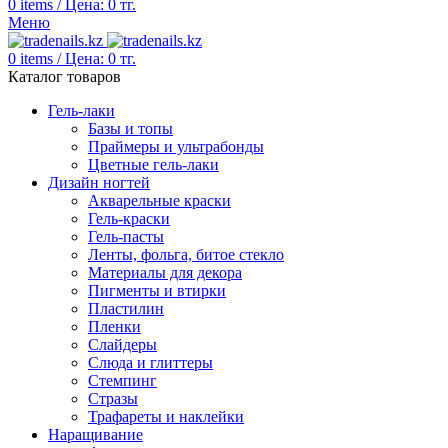
0
items
/
Цена:
0
тг.
Меню
0
items
/
Цена:
0
тг.
Каталог товаров
Гель-лаки
Базы и топы
Праймеры и ультрабонды
Цветные гель-лаки
Дизайн ногтей
Акварельные краски
Гель-краски
Гель-пасты
Ленты, фольга, битое стекло
Материалы для декора
Пигменты и втирки
Пластилин
Пленки
Слайдеры
Слюда и глиттеры
Стемпинг
Стразы
Трафареты и наклейки
Наращивание