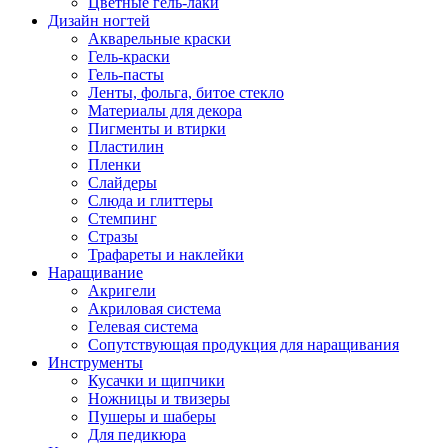
Цветные гель-лаки
Дизайн ногтей
Акварельные краски
Гель-краски
Гель-пасты
Ленты, фольга, битое стекло
Материалы для декора
Пигменты и втирки
Пластилин
Пленки
Слайдеры
Слюда и глиттеры
Стемпинг
Стразы
Трафареты и наклейки
Наращивание
Акригели
Акриловая система
Гелевая система
Сопутствующая продукция для наращивания
Инструменты
Кусачки и щипчики
Ножницы и твизеры
Пушеры и шаберы
Для педикюра