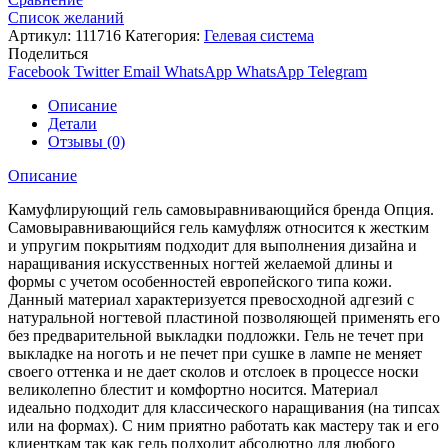
Список желаний
Артикул:
111716
Категория:
Гелевая система
Поделиться
Facebook
Twitter
Email
WhatsApp
WhatsApp
Telegram
Описание
Детали
Отзывы (0)
Описание
Камуфлирующий гель самовыравнивающийся бренда Опция.
Самовыравнивающийся гель камуфляж относится к жестким
и упругим покрытиям подходит для выполнения дизайна и
наращивания искусственных ногтей желаемой длины и
формы с учетом особенностей европейского типа кожи.
Данный материал характеризуется превосходной адгезий с
натуральной ногтевой пластиной позволяющей применять его
без предварительной выкладки подложки. Гель не течет при
выкладке на ноготь и не печет при сушке в лампе не меняет
своего оттенка и не дает сколов и отслоек в процессе носки
великолепно блестит и комфортно носится. Материал
идеально подходит для классического наращивания (на типсах
или на формах). С ним приятно работать как мастеру так и его
клиенткам так как гель подходит абсолютно для любого