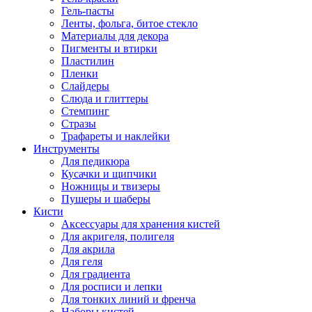
Гель-пасты
Ленты, фольга, битое стекло
Материалы для декора
Пигменты и втирки
Пластилин
Пленки
Слайдеры
Слюда и глиттеры
Стемпинг
Стразы
Трафареты и наклейки
Инструменты
Для педикюра
Кусачки и щипчики
Ножницы и твизеры
Пушеры и шаберы
Кисти
Аксессуары для хранения кистей
Для акригеля, полигеля
Для акрила
Для геля
Для градиента
Для росписи и лепки
Для тонких линий и френча
Наборы кистей