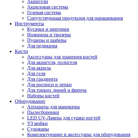
Акригели
Акриловая система
Гелевая система
Сопутствующая продукция для наращивания
Инструменты
Кусачки и щипчики
Ножницы и твизеры
Пушеры и шаберы
Для педикюра
Кисти
Аксессуары для хранения кистей
Для акригеля, полигеля
Для акрила
Для геля
Для градиента
Для росписи и лепки
Для тонких линий и френча
Наборы кистей
Оборудование
Аппараты для маникюра
Пылесборники
LED UV-Лампы для сушки ногтей
УЗ мойки
Сухожары
Комплектующие и аксессуары для оборудования