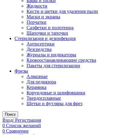
Бафы и пилки
Жидкости
Кисти и щетки для удаления пыли
Маски и экраны
Перчатки
Салфетки и полотенца
Шапочки и тапочки
Стерилизация и дезинфекция
Антисептики
Дезсредства
Журналы и индикаторы
Кровоостанавливающие средства
Пакеты для стерилизации
Фрезы
Алмазные
Для педикюра
Керамика
Корундовые и шлифовщики
Твердосплавные
Щетки и футляры для фрез
Поиск
Вход/ Регистрация
0
Список желаний
0
Сравнение