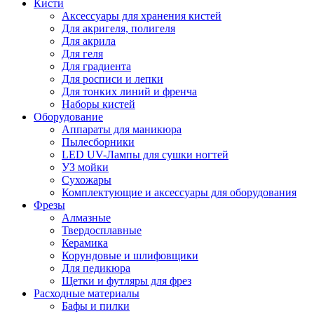
Кисти
Аксессуары для хранения кистей
Для акригеля, полигеля
Для акрила
Для геля
Для градиента
Для росписи и лепки
Для тонких линий и френча
Наборы кистей
Оборудование
Аппараты для маникюра
Пылесборники
LED UV-Лампы для сушки ногтей
УЗ мойки
Сухожары
Комплектующие и аксессуары для оборудования
Фрезы
Алмазные
Твердосплавные
Керамика
Корундовые и шлифовщики
Для педикюра
Щетки и футляры для фрез
Расходные материалы
Бафы и пилки