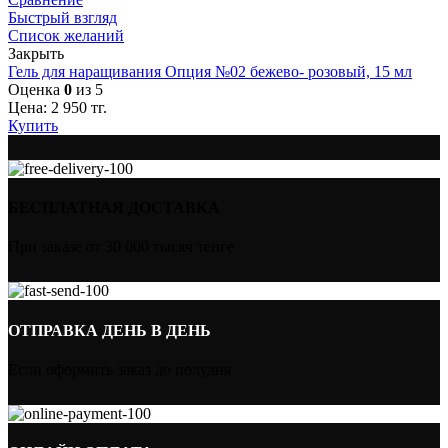
Быстрый взгляд
Список желаний
Закрыть
Гель для наращивания Опция №02 бежево- розовый, 15 мл
Оценка
0
из 5
Цена:
2 950
тг.
Купить
БЕСПЛАТНАЯ ДОСТАВКА
При заказе от 30 000 тысяч тенге
ОТПРАВКА ДЕНЬ В ДЕНЬ
Если оформить заказ до полудня