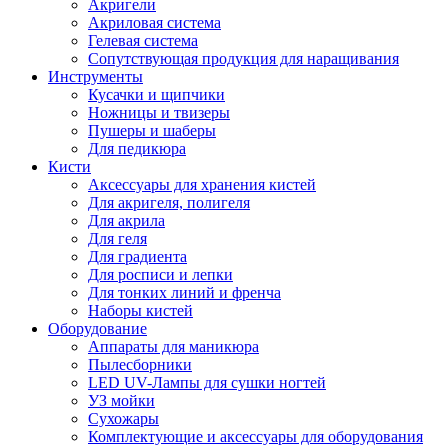
Акригели
Акриловая система
Гелевая система
Сопутствующая продукция для наращивания
Инструменты
Кусачки и щипчики
Ножницы и твизеры
Пушеры и шаберы
Для педикюра
Кисти
Аксессуары для хранения кистей
Для акригеля, полигеля
Для акрила
Для геля
Для градиента
Для росписи и лепки
Для тонких линий и френча
Наборы кистей
Оборудование
Аппараты для маникюра
Пылесборники
LED UV-Лампы для сушки ногтей
УЗ мойки
Сухожары
Комплектующие и аксессуары для оборудования