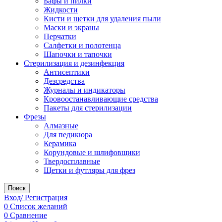
Бафы и пилки
Жидкости
Кисти и щетки для удаления пыли
Маски и экраны
Перчатки
Салфетки и полотенца
Шапочки и тапочки
Стерилизация и дезинфекция
Антисептики
Дезсредства
Журналы и индикаторы
Кровоостанавливающие средства
Пакеты для стерилизации
Фрезы
Алмазные
Для педикюра
Керамика
Корундовые и шлифовщики
Твердосплавные
Щетки и футляры для фрез
Поиск
Вход/ Регистрация
0
Список желаний
0
Сравнение