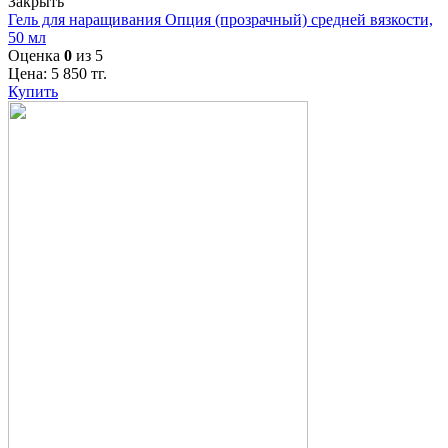
Закрыть
Гель для наращивания Опция (прозрачный) средней вязкости,
50 мл
Оценка
0
из 5
Цена:
5 850
тг.
Купить