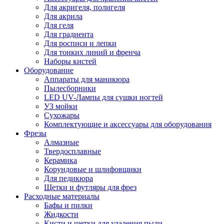
Для акригеля, полигеля
Для акрила
Для геля
Для градиента
Для росписи и лепки
Для тонких линий и френча
Наборы кистей
Оборудование
Аппараты для маникюра
Пылесборники
LED UV-Лампы для сушки ногтей
УЗ мойки
Сухожары
Комплектующие и аксессуары для оборудования
Фрезы
Алмазные
Твердосплавные
Керамика
Корундовые и шлифовщики
Для педикюра
Щетки и футляры для фрез
Расходные материалы
Бафы и пилки
Жидкости
Кисти и щетки для удаления пыли