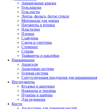
Акварельные краски
Гель-краски
Гель-пасты
Ленты, фольга, битое стекло
Материалы для декора
Пигменты и втирки
Пластилин
Пленки
Слайдеры
Слюда и глиттеры
Стемпинг
Стразы
Трафареты и наклейки
Наращивание
Акригели
Акриловая система
Гелевая система
Сопутствующая продукция для наращивания
Инструменты
Кусачки и щипчики
Ножницы и твизеры
Пушеры и шаберы
Для педикюра
Кисти
Аксессуары для хранения кистей