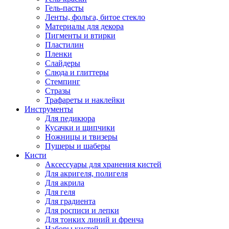
Гель-пасты
Ленты, фольга, битое стекло
Материалы для декора
Пигменты и втирки
Пластилин
Пленки
Слайдеры
Слюда и глиттеры
Стемпинг
Стразы
Трафареты и наклейки
Инструменты
Для педикюра
Кусачки и щипчики
Ножницы и твизеры
Пушеры и шаберы
Кисти
Аксессуары для хранения кистей
Для акригеля, полигеля
Для акрила
Для геля
Для градиента
Для росписи и лепки
Для тонких линий и френча
Наборы кистей