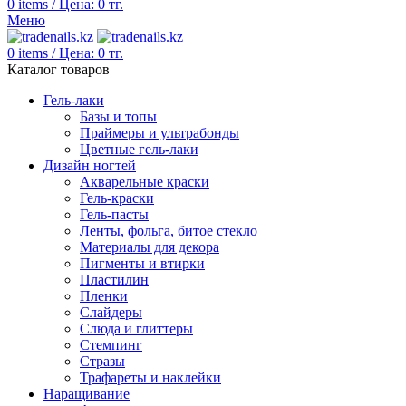
0
items
/
Цена:
0
тг.
Меню
0
items
/
Цена:
0
тг.
Каталог товаров
Гель-лаки
Базы и топы
Праймеры и ультрабонды
Цветные гель-лаки
Дизайн ногтей
Акварельные краски
Гель-краски
Гель-пасты
Ленты, фольга, битое стекло
Материалы для декора
Пигменты и втирки
Пластилин
Пленки
Слайдеры
Слюда и глиттеры
Стемпинг
Стразы
Трафареты и наклейки
Наращивание