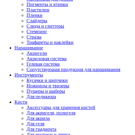
Пигменты и втирки
Пластилин
Пленки
Слайдеры
Слюда и глиттеры
Стемпинг
Стразы
Трафареты и наклейки
Наращивание
Акригели
Акриловая система
Гелевая система
Сопутствующая продукция для наращивания
Инструменты
Кусачки и щипчики
Ножницы и твизеры
Пушеры и шаберы
Для педикюра
Кисти
Аксессуары для хранения кистей
Для акригеля, полигеля
Для акрила
Для геля
Для градиента
Для росписи и лепки