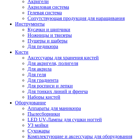
Акригели
Акриловая система
Гелевая система
Сопутствующая продукция для наращивания
Инструменты
Кусачки и щипчики
Ножницы и твизеры
Пушеры и шаберы
Для педикюра
Кисти
Аксессуары для хранения кистей
Для акригеля, полигеля
Для акрила
Для геля
Для градиента
Для росписи и лепки
Для тонких линий и френча
Наборы кистей
Оборудование
Аппараты для маникюра
Пылесборники
LED UV-Лампы для сушки ногтей
УЗ мойки
Сухожары
Комплектующие и аксессуары для оборудования