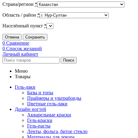
Страна/регион
*
Область / район
*
Населённый пункт
*
Отмена
Сохранить
0
Сравнение
0
Список желаний
Личный кабинет
Поиск
Меню
Товары
Гель-лаки
Базы и топы
Праймеры и ультрабонды
Цветные гель-лаки
Дизайн ногтей
Акварельные краски
Гель-краски
Гель-пасты
Ленты, фольга, битое стекло
Материалы для декора