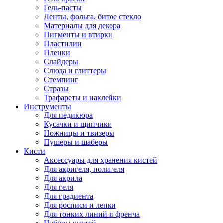
Гель-пасты
Ленты, фольга, битое стекло
Материалы для декора
Пигменты и втирки
Пластилин
Пленки
Слайдеры
Слюда и глиттеры
Стемпинг
Стразы
Трафареты и наклейки
Инструменты
Для педикюра
Кусачки и щипчики
Ножницы и твизеры
Пушеры и шаберы
Кисти
Аксессуары для хранения кистей
Для акригеля, полигеля
Для акрила
Для геля
Для градиента
Для росписи и лепки
Для тонких линий и френча
Наборы кистей