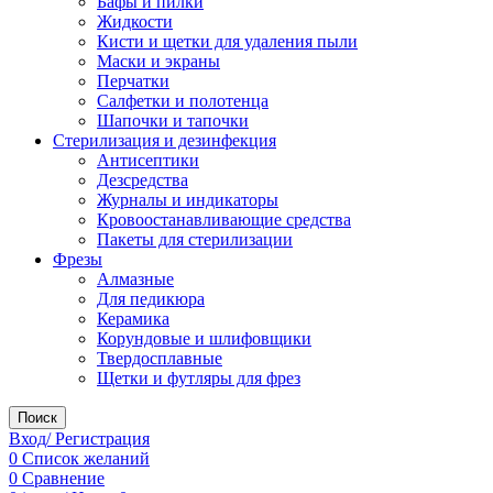
Бафы и пилки
Жидкости
Кисти и щетки для удаления пыли
Маски и экраны
Перчатки
Салфетки и полотенца
Шапочки и тапочки
Стерилизация и дезинфекция
Антисептики
Дезсредства
Журналы и индикаторы
Кровоостанавливающие средства
Пакеты для стерилизации
Фрезы
Алмазные
Для педикюра
Керамика
Корундовые и шлифовщики
Твердосплавные
Щетки и футляры для фрез
Поиск
Вход/ Регистрация
0
Список желаний
0
Сравнение