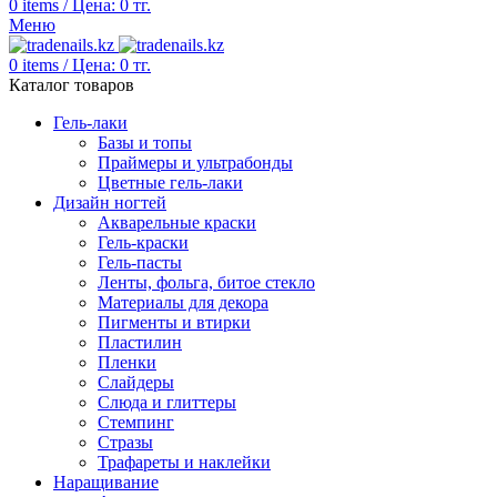
0
items
/
Цена:
0
тг.
Меню
0
items
/
Цена:
0
тг.
Каталог товаров
Гель-лаки
Базы и топы
Праймеры и ультрабонды
Цветные гель-лаки
Дизайн ногтей
Акварельные краски
Гель-краски
Гель-пасты
Ленты, фольга, битое стекло
Материалы для декора
Пигменты и втирки
Пластилин
Пленки
Слайдеры
Слюда и глиттеры
Стемпинг
Стразы
Трафареты и наклейки
Наращивание