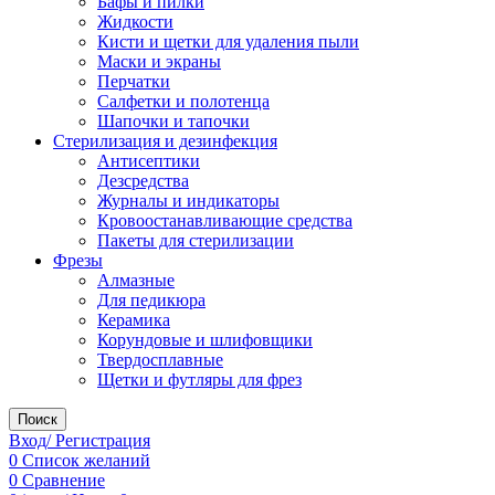
Бафы и пилки
Жидкости
Кисти и щетки для удаления пыли
Маски и экраны
Перчатки
Салфетки и полотенца
Шапочки и тапочки
Стерилизация и дезинфекция
Антисептики
Дезсредства
Журналы и индикаторы
Кровоостанавливающие средства
Пакеты для стерилизации
Фрезы
Алмазные
Для педикюра
Керамика
Корундовые и шлифовщики
Твердосплавные
Щетки и футляры для фрез
Поиск
Вход/ Регистрация
0
Список желаний
0
Сравнение