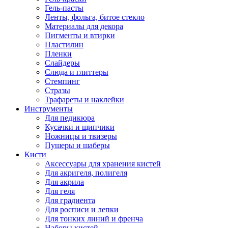
Гель-пасты
Ленты, фольга, битое стекло
Материалы для декора
Пигменты и втирки
Пластилин
Пленки
Слайдеры
Слюда и глиттеры
Стемпинг
Стразы
Трафареты и наклейки
Инструменты
Для педикюра
Кусачки и щипчики
Ножницы и твизеры
Пушеры и шаберы
Кисти
Аксессуары для хранения кистей
Для акригеля, полигеля
Для акрила
Для геля
Для градиента
Для росписи и лепки
Для тонких линий и френча
Наборы кистей