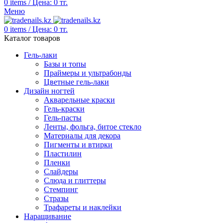
0
items
/
Цена:
0
тг.
Меню
0
items
/
Цена:
0
тг.
Каталог товаров
Гель-лаки
Базы и топы
Праймеры и ультрабонды
Цветные гель-лаки
Дизайн ногтей
Акварельные краски
Гель-краски
Гель-пасты
Ленты, фольга, битое стекло
Материалы для декора
Пигменты и втирки
Пластилин
Пленки
Слайдеры
Слюда и глиттеры
Стемпинг
Стразы
Трафареты и наклейки
Наращивание