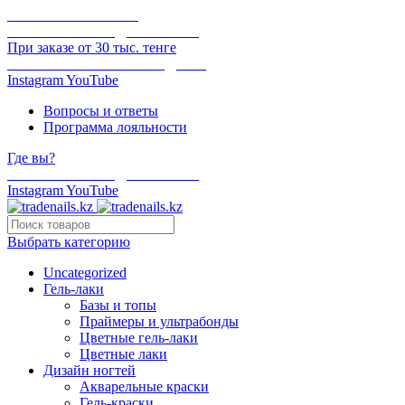
ОНЛАЙН ОПЛАТА
БЕСПЛАТНАЯ ДОСТАВКА
При заказе от 30 тыс. тенге
ОТГРУЗКА В ТОТ ЖЕ ДЕНЬ
Instagram
YouTube
Вопросы и ответы
Программа лояльности
Где вы?
БЕСПЛАТНАЯ ДОСТАВКА
Instagram
YouTube
Выбрать категорию
Uncategorized
Гель-лаки
Базы и топы
Праймеры и ультрабонды
Цветные гель-лаки
Цветные лаки
Дизайн ногтей
Акварельные краски
Гель-краски