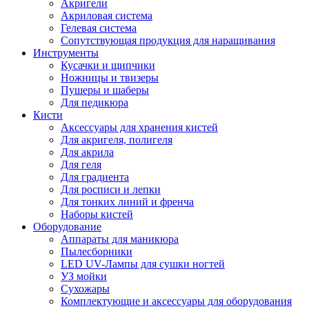
Акригели
Акриловая система
Гелевая система
Сопутствующая продукция для наращивания
Инструменты
Кусачки и щипчики
Ножницы и твизеры
Пушеры и шаберы
Для педикюра
Кисти
Аксессуары для хранения кистей
Для акригеля, полигеля
Для акрила
Для геля
Для градиента
Для росписи и лепки
Для тонких линий и френча
Наборы кистей
Оборудование
Аппараты для маникюра
Пылесборники
LED UV-Лампы для сушки ногтей
УЗ мойки
Сухожары
Комплектующие и аксессуары для оборудования