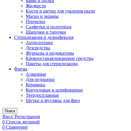
Бафы и пилки
Жидкости
Кисти и щетки для удаления пыли
Маски и экраны
Перчатки
Салфетки и полотенца
Шапочки и тапочки
Стерилизация и дезинфекция
Антисептики
Дезсредства
Журналы и индикаторы
Кровоостанавливающие средства
Пакеты для стерилизации
Фрезы
Алмазные
Для педикюра
Керамика
Корундовые и шлифовщики
Твердосплавные
Щетки и футляры для фрез
Поиск
Вход/ Регистрация
0
Список желаний
0
Сравнение