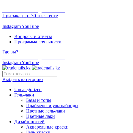
ОНЛАЙН ОПЛАТА
БЕСПЛАТНАЯ ДОСТАВКА
При заказе от 30 тыс. тенге
ОТГРУЗКА В ТОТ ЖЕ ДЕНЬ
Instagram
YouTube
Вопросы и ответы
Программа лояльности
Где вы?
БЕСПЛАТНАЯ ДОСТАВКА
Instagram
YouTube
Выбрать категорию
Uncategorized
Гель-лаки
Базы и топы
Праймеры и ультрабонды
Цветные гель-лаки
Цветные лаки
Дизайн ногтей
Акварельные краски
Гель-краски