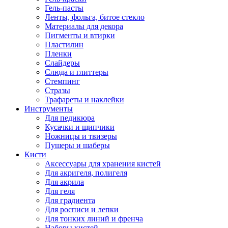
Гель-пасты
Ленты, фольга, битое стекло
Материалы для декора
Пигменты и втирки
Пластилин
Пленки
Слайдеры
Слюда и глиттеры
Стемпинг
Стразы
Трафареты и наклейки
Инструменты
Для педикюра
Кусачки и щипчики
Ножницы и твизеры
Пушеры и шаберы
Кисти
Аксессуары для хранения кистей
Для акригеля, полигеля
Для акрила
Для геля
Для градиента
Для росписи и лепки
Для тонких линий и френча
Наборы кистей