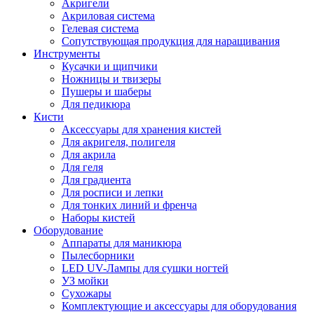
Акригели
Акриловая система
Гелевая система
Сопутствующая продукция для наращивания
Инструменты
Кусачки и щипчики
Ножницы и твизеры
Пушеры и шаберы
Для педикюра
Кисти
Аксессуары для хранения кистей
Для акригеля, полигеля
Для акрила
Для геля
Для градиента
Для росписи и лепки
Для тонких линий и френча
Наборы кистей
Оборудование
Аппараты для маникюра
Пылесборники
LED UV-Лампы для сушки ногтей
УЗ мойки
Сухожары
Комплектующие и аксессуары для оборудования