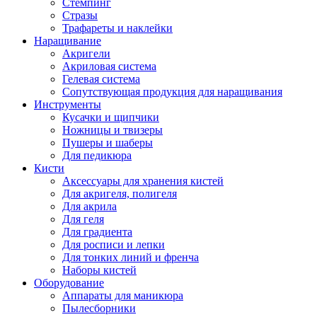
Стемпинг
Стразы
Трафареты и наклейки
Наращивание
Акригели
Акриловая система
Гелевая система
Сопутствующая продукция для наращивания
Инструменты
Кусачки и щипчики
Ножницы и твизеры
Пушеры и шаберы
Для педикюра
Кисти
Аксессуары для хранения кистей
Для акригеля, полигеля
Для акрила
Для геля
Для градиента
Для росписи и лепки
Для тонких линий и френча
Наборы кистей
Оборудование
Аппараты для маникюра
Пылесборники