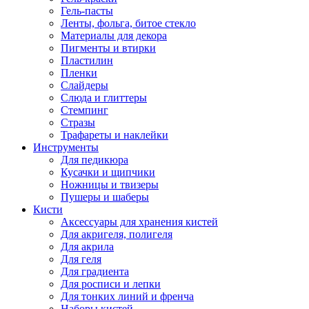
Гель-пасты
Ленты, фольга, битое стекло
Материалы для декора
Пигменты и втирки
Пластилин
Пленки
Слайдеры
Слюда и глиттеры
Стемпинг
Стразы
Трафареты и наклейки
Инструменты
Для педикюра
Кусачки и щипчики
Ножницы и твизеры
Пушеры и шаберы
Кисти
Аксессуары для хранения кистей
Для акригеля, полигеля
Для акрила
Для геля
Для градиента
Для росписи и лепки
Для тонких линий и френча
Наборы кистей