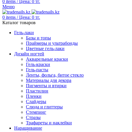
0
items
/
Цена:
0
тг.
Меню
0
items
/
Цена:
0
тг.
Каталог товаров
Гель-лаки
Базы и топы
Праймеры и ультрабонды
Цветные гель-лаки
Дизайн ногтей
Акварельные краски
Гель-краски
Гель-пасты
Ленты, фольга, битое стекло
Материалы для декора
Пигменты и втирки
Пластилин
Пленки
Слайдеры
Слюда и глиттеры
Стемпинг
Стразы
Трафареты и наклейки
Наращивание