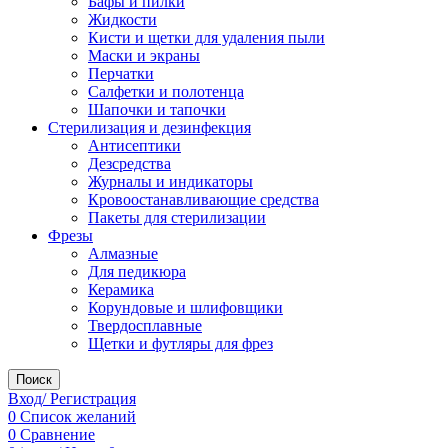
Бафы и пилки
Жидкости
Кисти и щетки для удаления пыли
Маски и экраны
Перчатки
Салфетки и полотенца
Шапочки и тапочки
Стерилизация и дезинфекция
Антисептики
Дезсредства
Журналы и индикаторы
Кровоостанавливающие средства
Пакеты для стерилизации
Фрезы
Алмазные
Для педикюра
Керамика
Корундовые и шлифовщики
Твердосплавные
Щетки и футляры для фрез
Поиск
Вход/ Регистрация
0
Список желаний
0
Сравнение