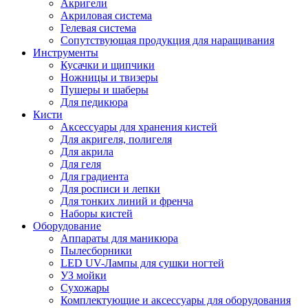
Акригели
Акриловая система
Гелевая система
Сопутствующая продукция для наращивания
Инструменты
Кусачки и щипчики
Ножницы и твизеры
Пушеры и шаберы
Для педикюра
Кисти
Аксессуары для хранения кистей
Для акригеля, полигеля
Для акрила
Для геля
Для градиента
Для росписи и лепки
Для тонких линий и френча
Наборы кистей
Оборудование
Аппараты для маникюра
Пылесборники
LED UV-Лампы для сушки ногтей
УЗ мойки
Сухожары
Комплектующие и аксессуары для оборудования