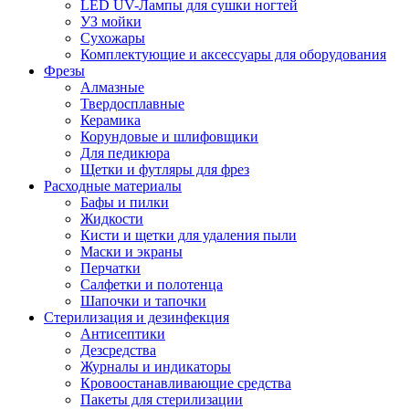
LED UV-Лампы для сушки ногтей
УЗ мойки
Сухожары
Комплектующие и аксессуары для оборудования
Фрезы
Алмазные
Твердосплавные
Керамика
Корундовые и шлифовщики
Для педикюра
Щетки и футляры для фрез
Расходные материалы
Бафы и пилки
Жидкости
Кисти и щетки для удаления пыли
Маски и экраны
Перчатки
Салфетки и полотенца
Шапочки и тапочки
Стерилизация и дезинфекция
Антисептики
Дезсредства
Журналы и индикаторы
Кровоостанавливающие средства
Пакеты для стерилизации