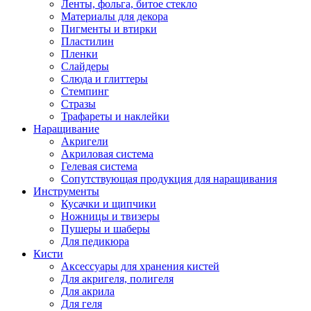
Ленты, фольга, битое стекло
Материалы для декора
Пигменты и втирки
Пластилин
Пленки
Слайдеры
Слюда и глиттеры
Стемпинг
Стразы
Трафареты и наклейки
Наращивание
Акригели
Акриловая система
Гелевая система
Сопутствующая продукция для наращивания
Инструменты
Кусачки и щипчики
Ножницы и твизеры
Пушеры и шаберы
Для педикюра
Кисти
Аксессуары для хранения кистей
Для акригеля, полигеля
Для акрила
Для геля