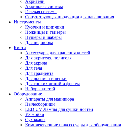
Акригели
Акриловая система
Гелевая система
Сопутствующая продукция для наращивания
Инструменты
Кусачки и щипчики
Ножницы и твизеры
Пушеры и шаберы
Для педикюра
Кисти
Аксессуары для хранения кистей
Для акригеля, полигеля
Для акрила
Для геля
Для градиента
Для росписи и лепки
Для тонких линий и френча
Наборы кистей
Оборудование
Аппараты для маникюра
Пылесборники
LED UV-Лампы для сушки ногтей
УЗ мойки
Сухожары
Комплектующие и аксессуары для оборудования