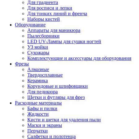
Для градиента
Для росписи и лепки
Для тонких линий и френча
Наборы кистей
Оборудование
Аппараты для маникюра
Пылесборники
LED UV-Лампы для сушки ногтей
УЗ мойки
Сухожары
Комплектующие и аксессуары для оборудования
Фрезы
Алмазные
Твердосплавные
Керамика
Корундовые и шлифовщики
Для педикюра
Щетки и футляры для фрез
Расходные материалы
Бафы и пилки
Жидкости
Кисти и щетки для удаления пыли
Маски и экраны
Перчатки
Салфетки и полотенца