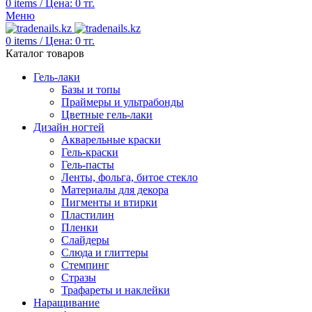
0
items
/
Цена:
0
тг.
Меню
0
items
/
Цена:
0
тг.
Каталог товаров
Гель-лаки
Базы и топы
Праймеры и ультрабонды
Цветные гель-лаки
Дизайн ногтей
Акварельные краски
Гель-краски
Гель-пасты
Ленты, фольга, битое стекло
Материалы для декора
Пигменты и втирки
Пластилин
Пленки
Слайдеры
Слюда и глиттеры
Стемпинг
Стразы
Трафареты и наклейки
Наращивание