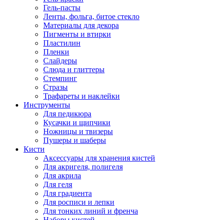
Гель-пасты
Ленты, фольга, битое стекло
Материалы для декора
Пигменты и втирки
Пластилин
Пленки
Слайдеры
Слюда и глиттеры
Стемпинг
Стразы
Трафареты и наклейки
Инструменты
Для педикюра
Кусачки и щипчики
Ножницы и твизеры
Пушеры и шаберы
Кисти
Аксессуары для хранения кистей
Для акригеля, полигеля
Для акрила
Для геля
Для градиента
Для росписи и лепки
Для тонких линий и френча
Наборы кистей