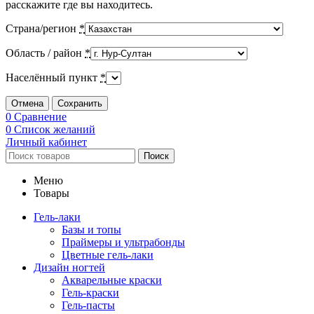
расскажите где вы находитесь.
Страна/регион
*
Область / район
*
Населённый пункт
*
Отмена
Сохранить
0
Сравнение
0
Список желаний
Личный кабинет
Поиск
Меню
Товары
Гель-лаки
Базы и топы
Праймеры и ультрабонды
Цветные гель-лаки
Дизайн ногтей
Акварельные краски
Гель-краски
Гель-пасты