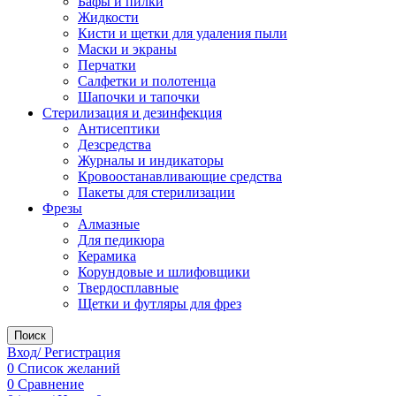
Бафы и пилки
Жидкости
Кисти и щетки для удаления пыли
Маски и экраны
Перчатки
Салфетки и полотенца
Шапочки и тапочки
Стерилизация и дезинфекция
Антисептики
Дезсредства
Журналы и индикаторы
Кровоостанавливающие средства
Пакеты для стерилизации
Фрезы
Алмазные
Для педикюра
Керамика
Корундовые и шлифовщики
Твердосплавные
Щетки и футляры для фрез
Поиск
Вход/ Регистрация
0
Список желаний
0
Сравнение