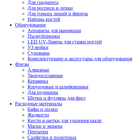
Для градиента
Для росписи и лепки
Для тонких линий и френча
Наборы кистей
Оборудование
Аппараты для маникюра
Пылесборники
LED UV-Лампы для сушки ногтей
УЗ мойки
Сухожары
Комплектующие и аксессуары для оборудования
Фрезы
Алмазные
Твердосплавные
Керамика
Корундовые и шлифовщики
Для педикюра
Щетки и футляры для фрез
Расходные материалы
Бафы и пилки
Жидкости
Кисти и щетки для удаления пыли
Маски и экраны
Перчатки
Салфетки и полотенца