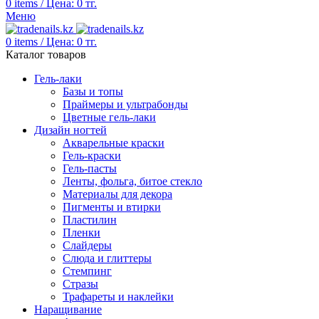
0
items
/
Цена:
0
тг.
Меню
0
items
/
Цена:
0
тг.
Каталог товаров
Гель-лаки
Базы и топы
Праймеры и ультрабонды
Цветные гель-лаки
Дизайн ногтей
Акварельные краски
Гель-краски
Гель-пасты
Ленты, фольга, битое стекло
Материалы для декора
Пигменты и втирки
Пластилин
Пленки
Слайдеры
Слюда и глиттеры
Стемпинг
Стразы
Трафареты и наклейки
Наращивание