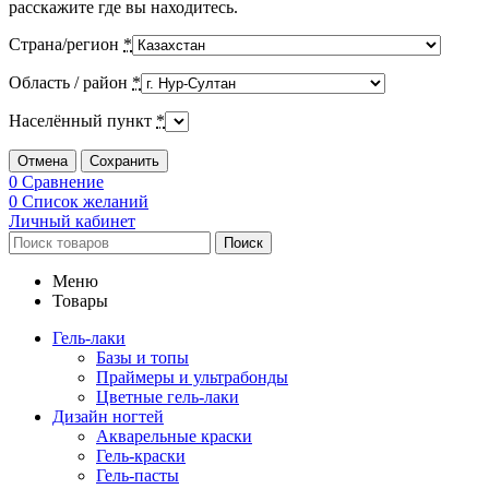
расскажите где вы находитесь.
Страна/регион
*
Область / район
*
Населённый пункт
*
Отмена
Сохранить
0
Сравнение
0
Список желаний
Личный кабинет
Поиск
Меню
Товары
Гель-лаки
Базы и топы
Праймеры и ультрабонды
Цветные гель-лаки
Дизайн ногтей
Акварельные краски
Гель-краски
Гель-пасты