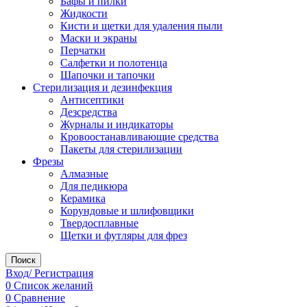
Бафы и пилки
Жидкости
Кисти и щетки для удаления пыли
Маски и экраны
Перчатки
Салфетки и полотенца
Шапочки и тапочки
Стерилизация и дезинфекция
Антисептики
Дезсредства
Журналы и индикаторы
Кровоостанавливающие средства
Пакеты для стерилизации
Фрезы
Алмазные
Для педикюра
Керамика
Корундовые и шлифовщики
Твердосплавные
Щетки и футляры для фрез
Поиск
Вход/ Регистрация
0
Список желаний
0
Сравнение