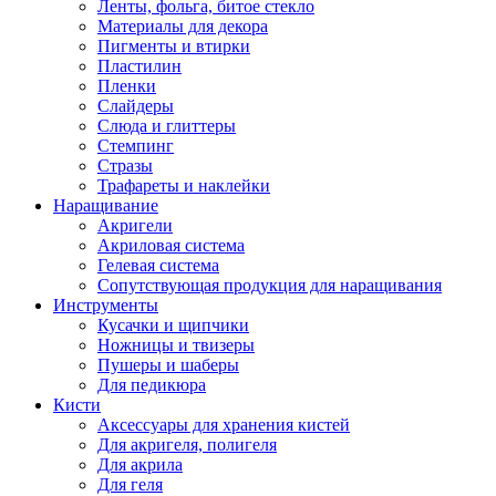
Ленты, фольга, битое стекло
Материалы для декора
Пигменты и втирки
Пластилин
Пленки
Слайдеры
Слюда и глиттеры
Стемпинг
Стразы
Трафареты и наклейки
Наращивание
Акригели
Акриловая система
Гелевая система
Сопутствующая продукция для наращивания
Инструменты
Кусачки и щипчики
Ножницы и твизеры
Пушеры и шаберы
Для педикюра
Кисти
Аксессуары для хранения кистей
Для акригеля, полигеля
Для акрила
Для геля