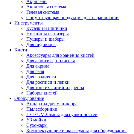
Акригели
Акриловая система
Гелевая система
Сопутствующая продукция для наращивания
Инструменты
Кусачки и щипчики
Ножницы и твизеры
Пушеры и шаберы
Для педикюра
Кисти
Аксессуары для хранения кистей
Для акригеля, полигеля
Для акрила
Для геля
Для градиента
Для росписи и лепки
Для тонких линий и френча
Наборы кистей
Оборудование
Аппараты для маникюра
Пылесборники
LED UV-Лампы для сушки ногтей
УЗ мойки
Сухожары
Комплектующие и аксессуары для оборудования