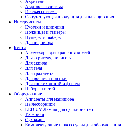
Акригели
Акриловая система
Гелевая система
Сопутствующая продукция для наращивания
Инструменты
Кусачки и щипчики
Ножницы и твизеры
Пушеры и шаберы
Для педикюра
Кисти
Аксессуары для хранения кистей
Для акригеля, полигеля
Для акрила
Для геля
Для градиента
Для росписи и лепки
Для тонких линий и френча
Наборы кистей
Оборудование
Аппараты для маникюра
Пылесборники
LED UV-Лампы для сушки ногтей
УЗ мойки
Сухожары
Комплектующие и аксессуары для оборудования