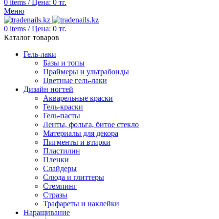
0
items
/
Цена:
0
тг.
Меню
0
items
/
Цена:
0
тг.
Каталог товаров
Гель-лаки
Базы и топы
Праймеры и ультрабонды
Цветные гель-лаки
Дизайн ногтей
Акварельные краски
Гель-краски
Гель-пасты
Ленты, фольга, битое стекло
Материалы для декора
Пигменты и втирки
Пластилин
Пленки
Слайдеры
Слюда и глиттеры
Стемпинг
Стразы
Трафареты и наклейки
Наращивание