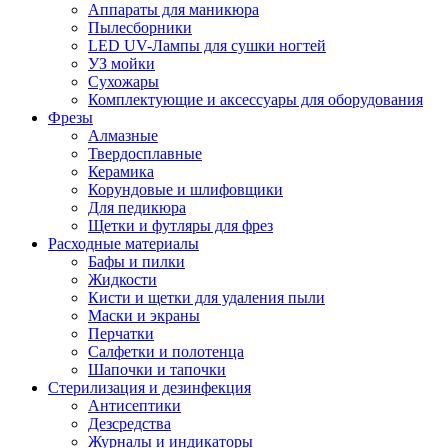
Аппараты для маникюра
Пылесборники
LED UV-Лампы для сушки ногтей
УЗ мойки
Сухожары
Комплектующие и аксессуары для оборудования
Фрезы
Алмазные
Твердосплавные
Керамика
Корундовые и шлифовщики
Для педикюра
Щетки и футляры для фрез
Расходные материалы
Бафы и пилки
Жидкости
Кисти и щетки для удаления пыли
Маски и экраны
Перчатки
Салфетки и полотенца
Шапочки и тапочки
Стерилизация и дезинфекция
Антисептики
Дезсредства
Журналы и индикаторы