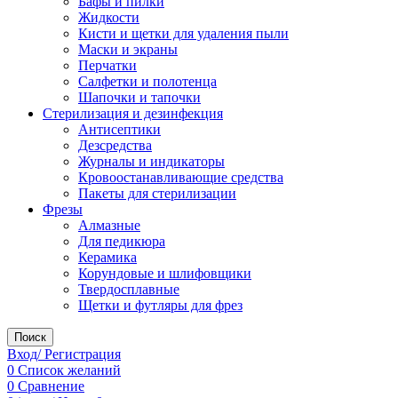
Бафы и пилки
Жидкости
Кисти и щетки для удаления пыли
Маски и экраны
Перчатки
Салфетки и полотенца
Шапочки и тапочки
Стерилизация и дезинфекция
Антисептики
Дезсредства
Журналы и индикаторы
Кровоостанавливающие средства
Пакеты для стерилизации
Фрезы
Алмазные
Для педикюра
Керамика
Корундовые и шлифовщики
Твердосплавные
Щетки и футляры для фрез
Поиск
Вход/ Регистрация
0
Список желаний
0
Сравнение