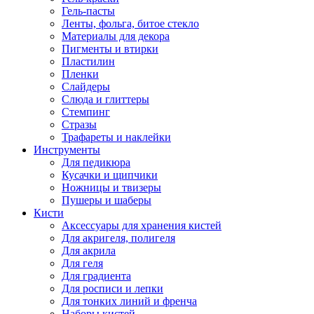
Гель-пасты
Ленты, фольга, битое стекло
Материалы для декора
Пигменты и втирки
Пластилин
Пленки
Слайдеры
Слюда и глиттеры
Стемпинг
Стразы
Трафареты и наклейки
Инструменты
Для педикюра
Кусачки и щипчики
Ножницы и твизеры
Пушеры и шаберы
Кисти
Аксессуары для хранения кистей
Для акригеля, полигеля
Для акрила
Для геля
Для градиента
Для росписи и лепки
Для тонких линий и френча
Наборы кистей