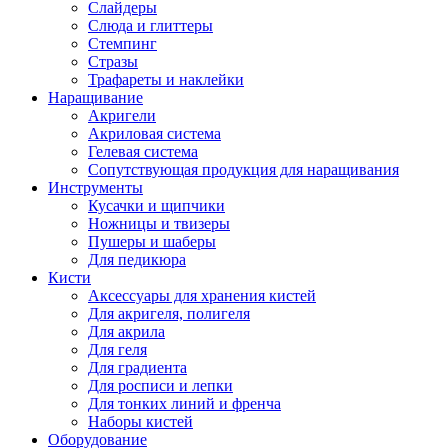
Слайдеры
Слюда и глиттеры
Стемпинг
Стразы
Трафареты и наклейки
Наращивание
Акригели
Акриловая система
Гелевая система
Сопутствующая продукция для наращивания
Инструменты
Кусачки и щипчики
Ножницы и твизеры
Пушеры и шаберы
Для педикюра
Кисти
Аксессуары для хранения кистей
Для акригеля, полигеля
Для акрила
Для геля
Для градиента
Для росписи и лепки
Для тонких линий и френча
Наборы кистей
Оборудование