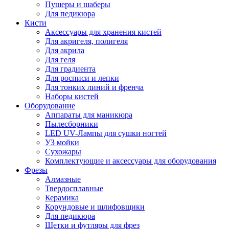
Пушеры и шаберы
Для педикюра
Кисти
Аксессуары для хранения кистей
Для акригеля, полигеля
Для акрила
Для геля
Для градиента
Для росписи и лепки
Для тонких линий и френча
Наборы кистей
Оборудование
Аппараты для маникюра
Пылесборники
LED UV-Лампы для сушки ногтей
УЗ мойки
Сухожары
Комплектующие и аксессуары для оборудования
Фрезы
Алмазные
Твердосплавные
Керамика
Корундовые и шлифовщики
Для педикюра
Щетки и футляры для фрез