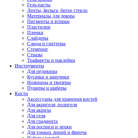
Гель-пасты
Ленты, фольга, битое стекло
Материалы для декора
Пигменты и втирки
Пластилин
Пленки
Слайдеры
Слюда и глиттеры
Стемпинг
Стразы
Трафареты и наклейки
Инструменты
Для педикюра
Кусачки и щипчики
Ножницы и твизеры
Пушеры и шаберы
Кисти
Аксессуары для хранения кистей
Для акригеля, полигеля
Для акрила
Для геля
Для градиента
Для росписи и лепки
Для тонких линий и френча
Наборы кистей