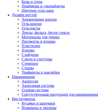
Базы и топы
Праймеры и ультрабонды
Цветные гель-лаки
Дизайн ногтей
Акварельные краски
Гель-краски
Гель-пасты
Ленты, фольга, битое стекло
Материалы для декора
Пигменты и втирки
Пластилин
Пленки
Слайдеры
Слюда и глиттеры
Стемпинг
Стразы
Трафареты и наклейки
Наращивание
Акригели
Акриловая система
Гелевая система
Сопутствующая продукция для наращивания
Инструменты
Кусачки и щипчики
Ножницы и твизеры