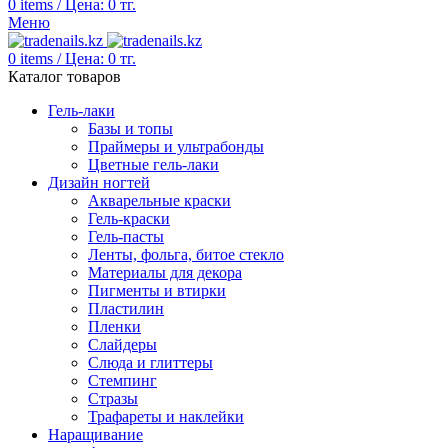
0
items
/
Цена:
0
тг.
Меню
0
items
/
Цена:
0
тг.
Каталог товаров
Гель-лаки
Базы и топы
Праймеры и ультрабонды
Цветные гель-лаки
Дизайн ногтей
Акварельные краски
Гель-краски
Гель-пасты
Ленты, фольга, битое стекло
Материалы для декора
Пигменты и втирки
Пластилин
Пленки
Слайдеры
Слюда и глиттеры
Стемпинг
Стразы
Трафареты и наклейки
Наращивание