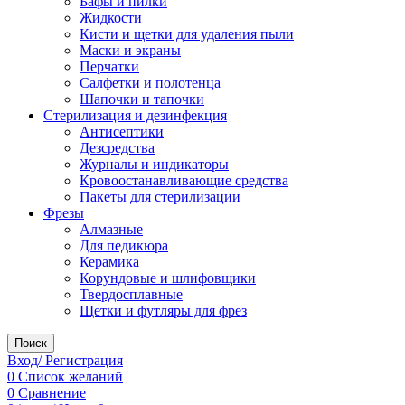
Бафы и пилки
Жидкости
Кисти и щетки для удаления пыли
Маски и экраны
Перчатки
Салфетки и полотенца
Шапочки и тапочки
Стерилизация и дезинфекция
Антисептики
Дезсредства
Журналы и индикаторы
Кровоостанавливающие средства
Пакеты для стерилизации
Фрезы
Алмазные
Для педикюра
Керамика
Корундовые и шлифовщики
Твердосплавные
Щетки и футляры для фрез
Поиск
Вход/ Регистрация
0
Список желаний
0
Сравнение