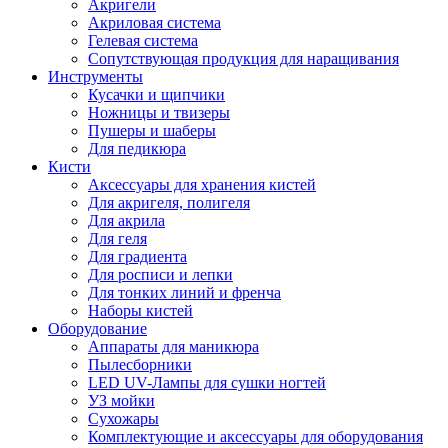
Акригели
Акриловая система
Гелевая система
Сопутствующая продукция для наращивания
Инструменты
Кусачки и щипчики
Ножницы и твизеры
Пушеры и шаберы
Для педикюра
Кисти
Аксессуары для хранения кистей
Для акригеля, полигеля
Для акрила
Для геля
Для градиента
Для росписи и лепки
Для тонких линий и френча
Наборы кистей
Оборудование
Аппараты для маникюра
Пылесборники
LED UV-Лампы для сушки ногтей
УЗ мойки
Сухожары
Комплектующие и аксессуары для оборудования