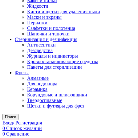
Бафы и пилки
Жидкости
Кисти и щетки для удаления пыли
Маски и экраны
Перчатки
Салфетки и полотенца
Шапочки и тапочки
Стерилизация и дезинфекция
Антисептики
Дезсредства
Журналы и индикаторы
Кровоостанавливающие средства
Пакеты для стерилизации
Фрезы
Алмазные
Для педикюра
Керамика
Корундовые и шлифовщики
Твердосплавные
Щетки и футляры для фрез
Поиск
Вход/ Регистрация
0
Список желаний
0
Сравнение