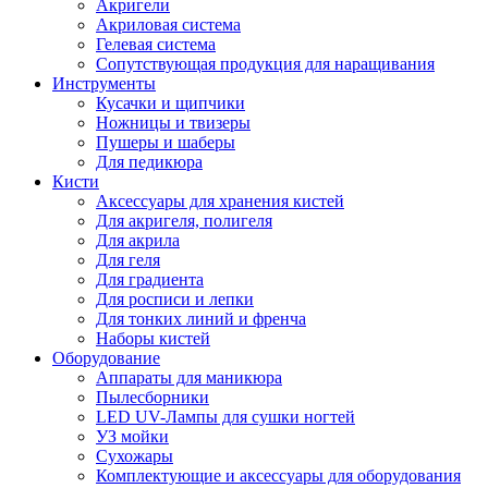
Акригели
Акриловая система
Гелевая система
Сопутствующая продукция для наращивания
Инструменты
Кусачки и щипчики
Ножницы и твизеры
Пушеры и шаберы
Для педикюра
Кисти
Аксессуары для хранения кистей
Для акригеля, полигеля
Для акрила
Для геля
Для градиента
Для росписи и лепки
Для тонких линий и френча
Наборы кистей
Оборудование
Аппараты для маникюра
Пылесборники
LED UV-Лампы для сушки ногтей
УЗ мойки
Сухожары
Комплектующие и аксессуары для оборудования