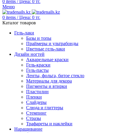
0
items
/
Цена:
0
тг.
Меню
0
items
/
Цена:
0
тг.
Каталог товаров
Гель-лаки
Базы и топы
Праймеры и ультрабонды
Цветные гель-лаки
Дизайн ногтей
Акварельные краски
Гель-краски
Гель-пасты
Ленты, фольга, битое стекло
Материалы для декора
Пигменты и втирки
Пластилин
Пленки
Слайдеры
Слюда и глиттеры
Стемпинг
Стразы
Трафареты и наклейки
Наращивание