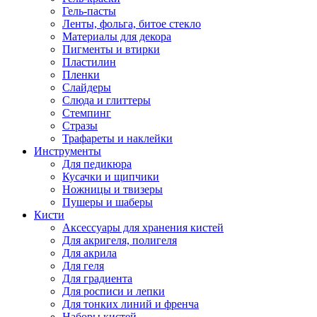
Гель-пасты
Ленты, фольга, битое стекло
Материалы для декора
Пигменты и втирки
Пластилин
Пленки
Слайдеры
Слюда и глиттеры
Стемпинг
Стразы
Трафареты и наклейки
Инструменты
Для педикюра
Кусачки и щипчики
Ножницы и твизеры
Пушеры и шаберы
Кисти
Аксессуары для хранения кистей
Для акригеля, полигеля
Для акрила
Для геля
Для градиента
Для росписи и лепки
Для тонких линий и френча
Наборы кистей