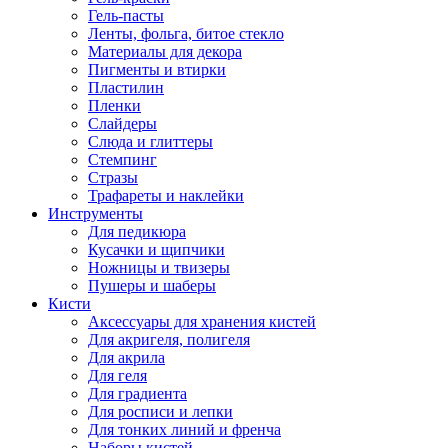
Гель-пасты
Ленты, фольга, битое стекло
Материалы для декора
Пигменты и втирки
Пластилин
Пленки
Слайдеры
Слюда и глиттеры
Стемпинг
Стразы
Трафареты и наклейки
Инструменты
Для педикюра
Кусачки и щипчики
Ножницы и твизеры
Пушеры и шаберы
Кисти
Аксессуары для хранения кистей
Для акригеля, полигеля
Для акрила
Для геля
Для градиента
Для росписи и лепки
Для тонких линий и френча
Наборы кистей