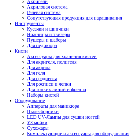
Акригели
Акриловая система
Гелевая система
Сопутствующая продукция для наращивания
Инструменты
Кусачки и щипчики
Ножницы и твизеры
Пушеры и шаберы
Для педикюра
Кисти
Аксессуары для хранения кистей
Для акригеля, полигеля
Для акрила
Для геля
Для градиента
Для росписи и лепки
Для тонких линий и френча
Наборы кистей
Оборудование
Аппараты для маникюра
Пылесборники
LED UV-Лампы для сушки ногтей
УЗ мойки
Сухожары
Комплектующие и аксессуары для оборудования