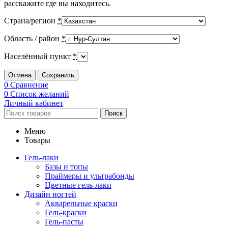
расскажите где вы находитесь.
Страна/регион
*
Область / район
*
Населённый пункт
*
Отмена
Сохранить
0
Сравнение
0
Список желаний
Личный кабинет
Поиск
Меню
Товары
Гель-лаки
Базы и топы
Праймеры и ультрабонды
Цветные гель-лаки
Дизайн ногтей
Акварельные краски
Гель-краски
Гель-пасты