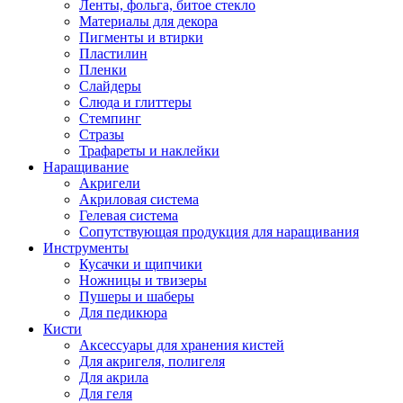
Ленты, фольга, битое стекло
Материалы для декора
Пигменты и втирки
Пластилин
Пленки
Слайдеры
Слюда и глиттеры
Стемпинг
Стразы
Трафареты и наклейки
Наращивание
Акригели
Акриловая система
Гелевая система
Сопутствующая продукция для наращивания
Инструменты
Кусачки и щипчики
Ножницы и твизеры
Пушеры и шаберы
Для педикюра
Кисти
Аксессуары для хранения кистей
Для акригеля, полигеля
Для акрила
Для геля