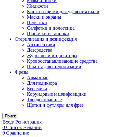
Бафы и пилки
Жидкости
Кисти и щетки для удаления пыли
Маски и экраны
Перчатки
Салфетки и полотенца
Шапочки и тапочки
Стерилизация и дезинфекция
Антисептики
Дезсредства
Журналы и индикаторы
Кровоостанавливающие средства
Пакеты для стерилизации
Фрезы
Алмазные
Для педикюра
Керамика
Корундовые и шлифовщики
Твердосплавные
Щетки и футляры для фрез
Поиск
Вход/ Регистрация
0
Список желаний
0
Сравнение