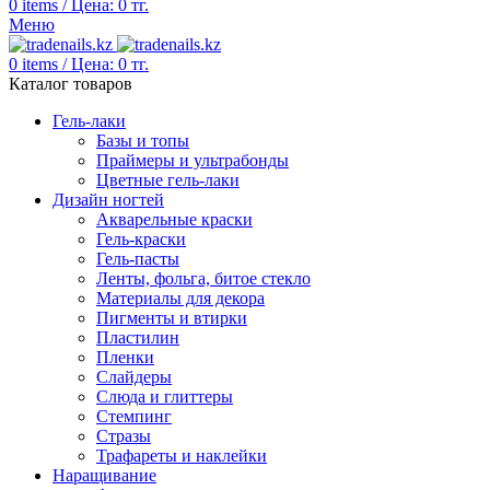
0
items
/
Цена:
0
тг.
Меню
0
items
/
Цена:
0
тг.
Каталог товаров
Гель-лаки
Базы и топы
Праймеры и ультрабонды
Цветные гель-лаки
Дизайн ногтей
Акварельные краски
Гель-краски
Гель-пасты
Ленты, фольга, битое стекло
Материалы для декора
Пигменты и втирки
Пластилин
Пленки
Слайдеры
Слюда и глиттеры
Стемпинг
Стразы
Трафареты и наклейки
Наращивание