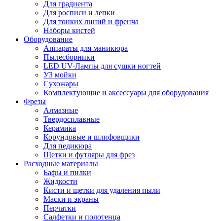
Для градиента
Для росписи и лепки
Для тонких линий и френча
Наборы кистей
Оборудование
Аппараты для маникюра
Пылесборники
LED UV-Лампы для сушки ногтей
УЗ мойки
Сухожары
Комплектующие и аксессуары для оборудования
Фрезы
Алмазные
Твердосплавные
Керамика
Корундовые и шлифовщики
Для педикюра
Щетки и футляры для фрез
Расходные материалы
Бафы и пилки
Жидкости
Кисти и щетки для удаления пыли
Маски и экраны
Перчатки
Салфетки и полотенца