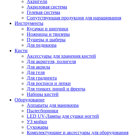
Акригели
Акриловая система
Гелевая система
Сопутствующая продукция для наращивания
Инструменты
Кусачки и щипчики
Ножницы и твизеры
Пушеры и шаберы
Для педикюра
Кисти
Аксессуары для хранения кистей
Для акригеля, полигеля
Для акрила
Для геля
Для градиента
Для росписи и лепки
Для тонких линий и френча
Наборы кистей
Оборудование
Аппараты для маникюра
Пылесборники
LED UV-Лампы для сушки ногтей
УЗ мойки
Сухожары
Комплектующие и аксессуары для оборудования