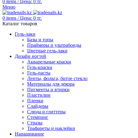
0
items
/
Цена:
0
тг.
Меню
0
items
/
Цена:
0
тг.
Каталог товаров
Гель-лаки
Базы и топы
Праймеры и ультрабонды
Цветные гель-лаки
Дизайн ногтей
Акварельные краски
Гель-краски
Гель-пасты
Ленты, фольга, битое стекло
Материалы для декора
Пигменты и втирки
Пластилин
Пленки
Слайдеры
Слюда и глиттеры
Стемпинг
Стразы
Трафареты и наклейки
Наращивание