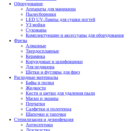
Оборудование
Аппараты для маникюра
Пылесборники
LED UV-Лампы для сушки ногтей
УЗ мойки
Сухожары
Комплектующие и аксессуары для оборудования
Фрезы
Алмазные
Твердосплавные
Керамика
Корундовые и шлифовщики
Для педикюра
Щетки и футляры для фрез
Расходные материалы
Бафы и пилки
Жидкости
Кисти и щетки для удаления пыли
Маски и экраны
Перчатки
Салфетки и полотенца
Шапочки и тапочки
Стерилизация и дезинфекция
Антисептики
Дезсредства