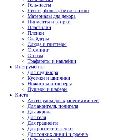
Гель-пасты
Ленты, фольга, битое стекло
Материалы для декора
Пигменты и втирки
Пластилин
Пленки
Слайдеры
Слюда и глиттеры
Стемпинг
Стразы
Трафареты и наклейки
Инструменты
Для педикюра
Кусачки и щипчики
Ножницы и твизеры
Пушеры и шаберы
Кисти
Аксессуары для хранения кистей
Для акригеля, полигеля
Для акрила
Для геля
Для градиента
Для росписи и лепки
Для тонких линий и френча
Наборы кистей