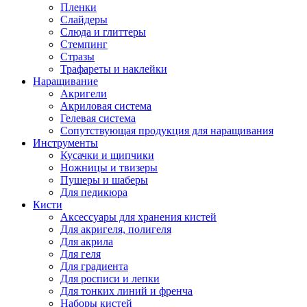
Пленки
Слайдеры
Слюда и глиттеры
Стемпинг
Стразы
Трафареты и наклейки
Наращивание
Акригели
Акриловая система
Гелевая система
Сопутствующая продукция для наращивания
Инструменты
Кусачки и щипчики
Ножницы и твизеры
Пушеры и шаберы
Для педикюра
Кисти
Аксессуары для хранения кистей
Для акригеля, полигеля
Для акрила
Для геля
Для градиента
Для росписи и лепки
Для тонких линий и френча
Наборы кистей