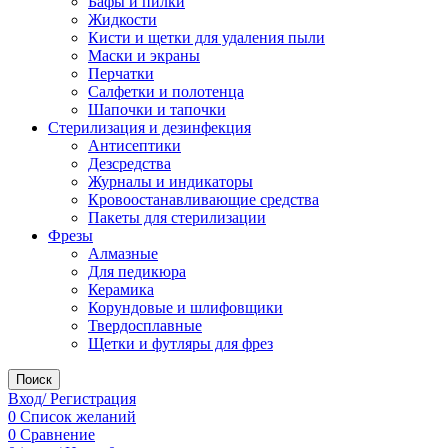
Бафы и пилки
Жидкости
Кисти и щетки для удаления пыли
Маски и экраны
Перчатки
Салфетки и полотенца
Шапочки и тапочки
Стерилизация и дезинфекция
Антисептики
Дезсредства
Журналы и индикаторы
Кровоостанавливающие средства
Пакеты для стерилизации
Фрезы
Алмазные
Для педикюра
Керамика
Корундовые и шлифовщики
Твердосплавные
Щетки и футляры для фрез
Поиск
Вход/ Регистрация
0
Список желаний
0
Сравнение