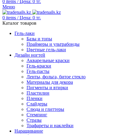
0
items
/
Цена:
0
тг.
Меню
0
items
/
Цена:
0
тг.
Каталог товаров
Гель-лаки
Базы и топы
Праймеры и ультрабонды
Цветные гель-лаки
Дизайн ногтей
Акварельные краски
Гель-краски
Гель-пасты
Ленты, фольга, битое стекло
Материалы для декора
Пигменты и втирки
Пластилин
Пленки
Слайдеры
Слюда и глиттеры
Стемпинг
Стразы
Трафареты и наклейки
Наращивание