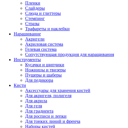
Пленки
Слайдеры
Слюда и глиттеры
Стемпинг
Стразы
Трафареты и наклейки
Наращивание
Акригели
Акриловая система
Гелевая система
Сопутствующая продукция для наращивания
Инструменты
Кусачки и щипчики
Ножницы и твизеры
Пушеры и шаберы
Для педикюра
Кисти
Аксессуары для хранения кистей
Для акригеля, полигеля
Для акрила
Для геля
Для градиента
Для росписи и лепки
Для тонких линий и френча
Наборы кистей