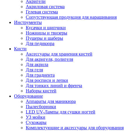
Акригели
Акриловая система
Гелевая система
Сопутствующая продукция для наращивания
Инструменты
Кусачки и щипчики
Ножницы и твизеры
Пушеры и шаберы
Для педикюра
Кисти
Аксессуары для хранения кистей
Для акригеля, полигеля
Для акрила
Для геля
Для градиента
Для росписи и лепки
Для тонких линий и френча
Наборы кистей
Оборудование
Аппараты для маникюра
Пылесборники
LED UV-Лампы для сушки ногтей
УЗ мойки
Сухожары
Комплектующие и аксессуары для оборудования