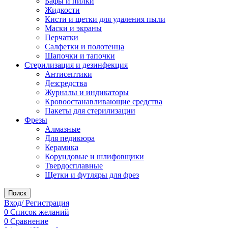
Бафы и пилки
Жидкости
Кисти и щетки для удаления пыли
Маски и экраны
Перчатки
Салфетки и полотенца
Шапочки и тапочки
Стерилизация и дезинфекция
Антисептики
Дезсредства
Журналы и индикаторы
Кровоостанавливающие средства
Пакеты для стерилизации
Фрезы
Алмазные
Для педикюра
Керамика
Корундовые и шлифовщики
Твердосплавные
Щетки и футляры для фрез
Поиск
Вход/ Регистрация
0
Список желаний
0
Сравнение