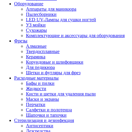
Оборудование
Аппараты для маникюра
Пылесборники
LED UV-Лампы для сушки ногтей
УЗ мойки
Сухожары
Комплектующие и аксессуары для оборудования
Фрезы
Алмазные
Твердосплавные
Керамика
Корундовые и шлифовщики
Для педикюра
Щетки и футляры для фрез
Расходные материалы
Бафы и пилки
Жидкости
Кисти и щетки для удаления пыли
Маски и экраны
Перчатки
Салфетки и полотенца
Шапочки и тапочки
Стерилизация и дезинфекция
Антисептики
Дезсредства