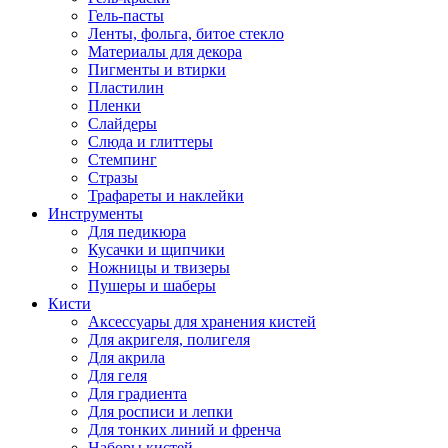
Гель-пасты
Ленты, фольга, битое стекло
Материалы для декора
Пигменты и втирки
Пластилин
Пленки
Слайдеры
Слюда и глиттеры
Стемпинг
Стразы
Трафареты и наклейки
Инструменты
Для педикюра
Кусачки и щипчики
Ножницы и твизеры
Пушеры и шаберы
Кисти
Аксессуары для хранения кистей
Для акригеля, полигеля
Для акрила
Для геля
Для градиента
Для росписи и лепки
Для тонких линий и френча
Наборы кистей