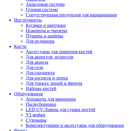
Акриловая система
Гелевая система
Сопутствующая продукция для наращивания
Инструменты
Кусачки и щипчики
Ножницы и твизеры
Пушеры и шаберы
Для педикюра
Кисти
Аксессуары для хранения кистей
Для акригеля, полигеля
Для акрила
Для геля
Для градиента
Для росписи и лепки
Для тонких линий и френча
Наборы кистей
Оборудование
Аппараты для маникюра
Пылесборники
LED UV-Лампы для сушки ногтей
УЗ мойки
Сухожары
Комплектующие и аксессуары для оборудования
Фрезы