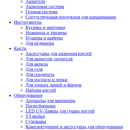
Акригели
Акриловая система
Гелевая система
Сопутствующая продукция для наращивания
Инструменты
Кусачки и щипчики
Ножницы и твизеры
Пушеры и шаберы
Для педикюра
Кисти
Аксессуары для хранения кистей
Для акригеля, полигеля
Для акрила
Для геля
Для градиента
Для росписи и лепки
Для тонких линий и френча
Наборы кистей
Оборудование
Аппараты для маникюра
Пылесборники
LED UV-Лампы для сушки ногтей
УЗ мойки
Сухожары
Комплектующие и аксессуары для оборудования