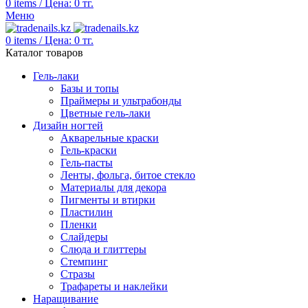
0
items
/
Цена:
0
тг.
Меню
0
items
/
Цена:
0
тг.
Каталог товаров
Гель-лаки
Базы и топы
Праймеры и ультрабонды
Цветные гель-лаки
Дизайн ногтей
Акварельные краски
Гель-краски
Гель-пасты
Ленты, фольга, битое стекло
Материалы для декора
Пигменты и втирки
Пластилин
Пленки
Слайдеры
Слюда и глиттеры
Стемпинг
Стразы
Трафареты и наклейки
Наращивание