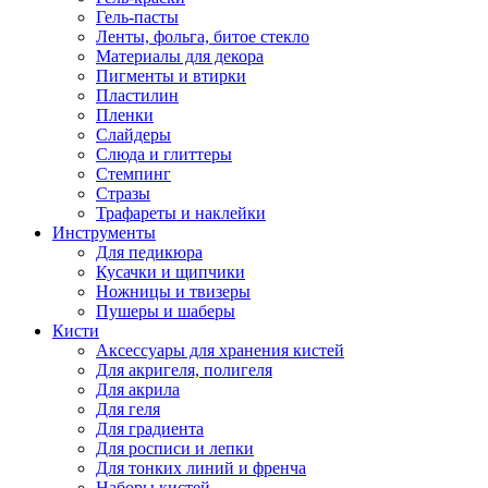
Гель-пасты
Ленты, фольга, битое стекло
Материалы для декора
Пигменты и втирки
Пластилин
Пленки
Слайдеры
Слюда и глиттеры
Стемпинг
Стразы
Трафареты и наклейки
Инструменты
Для педикюра
Кусачки и щипчики
Ножницы и твизеры
Пушеры и шаберы
Кисти
Аксессуары для хранения кистей
Для акригеля, полигеля
Для акрила
Для геля
Для градиента
Для росписи и лепки
Для тонких линий и френча
Наборы кистей