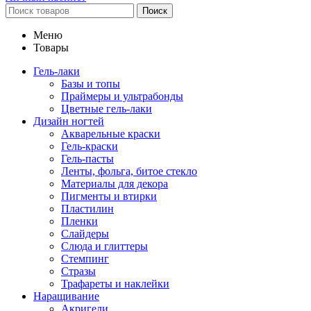
Поиск
Меню
Товары
Гель-лаки
Базы и топы
Праймеры и ультрабонды
Цветные гель-лаки
Дизайн ногтей
Акварельные краски
Гель-краски
Гель-пасты
Ленты, фольга, битое стекло
Материалы для декора
Пигменты и втирки
Пластилин
Пленки
Слайдеры
Слюда и глиттеры
Стемпинг
Стразы
Трафареты и наклейки
Наращивание
Акригели