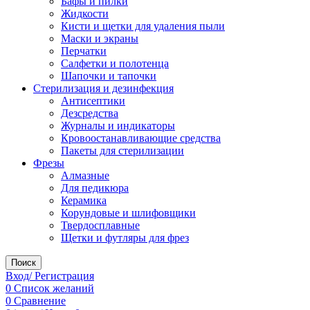
Бафы и пилки
Жидкости
Кисти и щетки для удаления пыли
Маски и экраны
Перчатки
Салфетки и полотенца
Шапочки и тапочки
Стерилизация и дезинфекция
Антисептики
Дезсредства
Журналы и индикаторы
Кровоостанавливающие средства
Пакеты для стерилизации
Фрезы
Алмазные
Для педикюра
Керамика
Корундовые и шлифовщики
Твердосплавные
Щетки и футляры для фрез
Поиск
Вход/ Регистрация
0
Список желаний
0
Сравнение