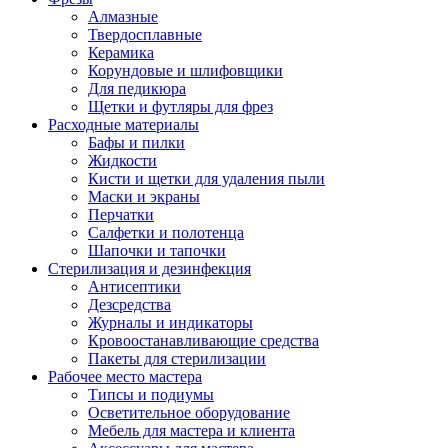
Алмазные
Твердосплавные
Керамика
Корундовые и шлифовщики
Для педикюра
Щетки и футляры для фрез
Расходные материалы
Бафы и пилки
Жидкости
Кисти и щетки для удаления пыли
Маски и экраны
Перчатки
Салфетки и полотенца
Шапочки и тапочки
Стерилизация и дезинфекция
Антисептики
Дезсредства
Журналы и индикаторы
Кровоостанавливающие средства
Пакеты для стерилизации
Рабочее место мастера
Типсы и подиумы
Осветительное оборудование
Мебель для мастера и клиента