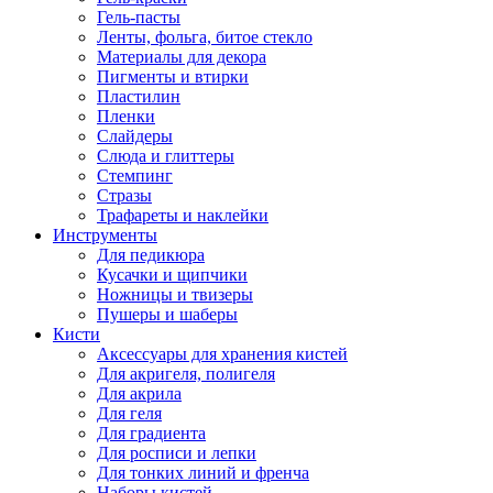
Гель-пасты
Ленты, фольга, битое стекло
Материалы для декора
Пигменты и втирки
Пластилин
Пленки
Слайдеры
Слюда и глиттеры
Стемпинг
Стразы
Трафареты и наклейки
Инструменты
Для педикюра
Кусачки и щипчики
Ножницы и твизеры
Пушеры и шаберы
Кисти
Аксессуары для хранения кистей
Для акригеля, полигеля
Для акрила
Для геля
Для градиента
Для росписи и лепки
Для тонких линий и френча
Наборы кистей