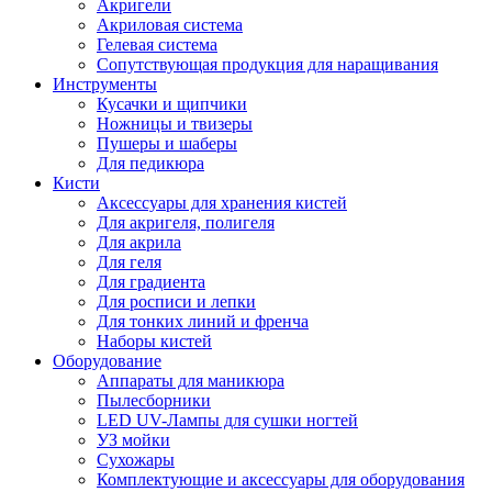
Акригели
Акриловая система
Гелевая система
Сопутствующая продукция для наращивания
Инструменты
Кусачки и щипчики
Ножницы и твизеры
Пушеры и шаберы
Для педикюра
Кисти
Аксессуары для хранения кистей
Для акригеля, полигеля
Для акрила
Для геля
Для градиента
Для росписи и лепки
Для тонких линий и френча
Наборы кистей
Оборудование
Аппараты для маникюра
Пылесборники
LED UV-Лампы для сушки ногтей
УЗ мойки
Сухожары
Комплектующие и аксессуары для оборудования