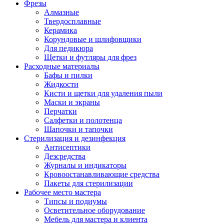
Фрезы
Алмазные
Твердосплавные
Керамика
Корундовые и шлифовщики
Для педикюра
Щетки и футляры для фрез
Расходные материалы
Бафы и пилки
Жидкости
Кисти и щетки для удаления пыли
Маски и экраны
Перчатки
Салфетки и полотенца
Шапочки и тапочки
Стерилизация и дезинфекция
Антисептики
Дезсредства
Журналы и индикаторы
Кровоостанавливающие средства
Пакеты для стерилизации
Рабочее место мастера
Типсы и подиумы
Осветительное оборудование
Мебель для мастера и клиента