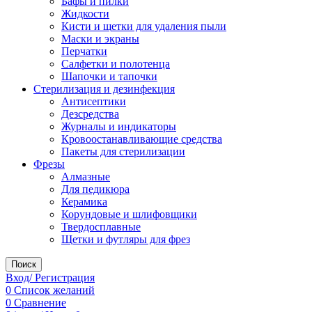
Бафы и пилки
Жидкости
Кисти и щетки для удаления пыли
Маски и экраны
Перчатки
Салфетки и полотенца
Шапочки и тапочки
Стерилизация и дезинфекция
Антисептики
Дезсредства
Журналы и индикаторы
Кровоостанавливающие средства
Пакеты для стерилизации
Фрезы
Алмазные
Для педикюра
Керамика
Корундовые и шлифовщики
Твердосплавные
Щетки и футляры для фрез
Поиск
Вход/ Регистрация
0
Список желаний
0
Сравнение