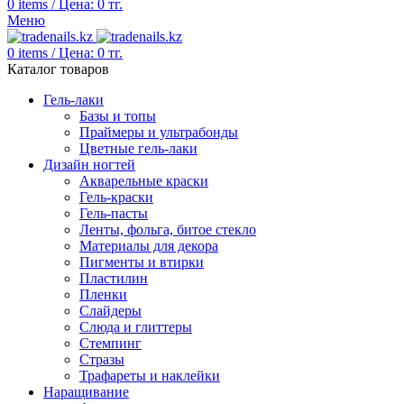
0
items
/
Цена:
0
тг.
Меню
0
items
/
Цена:
0
тг.
Каталог товаров
Гель-лаки
Базы и топы
Праймеры и ультрабонды
Цветные гель-лаки
Дизайн ногтей
Акварельные краски
Гель-краски
Гель-пасты
Ленты, фольга, битое стекло
Материалы для декора
Пигменты и втирки
Пластилин
Пленки
Слайдеры
Слюда и глиттеры
Стемпинг
Стразы
Трафареты и наклейки
Наращивание