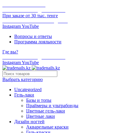
ОНЛАЙН ОПЛАТА
БЕСПЛАТНАЯ ДОСТАВКА
При заказе от 30 тыс. тенге
ОТГРУЗКА В ТОТ ЖЕ ДЕНЬ
Instagram
YouTube
Вопросы и ответы
Программа лояльности
Где вы?
БЕСПЛАТНАЯ ДОСТАВКА
Instagram
YouTube
Выбрать категорию
Uncategorized
Гель-лаки
Базы и топы
Праймеры и ультрабонды
Цветные гель-лаки
Цветные лаки
Дизайн ногтей
Акварельные краски
Гель-краски