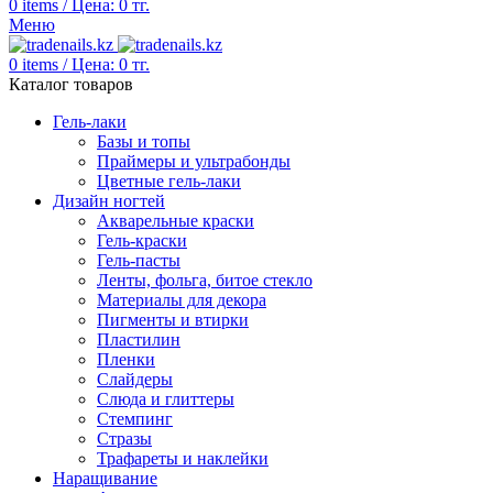
0
items
/
Цена:
0
тг.
Меню
0
items
/
Цена:
0
тг.
Каталог товаров
Гель-лаки
Базы и топы
Праймеры и ультрабонды
Цветные гель-лаки
Дизайн ногтей
Акварельные краски
Гель-краски
Гель-пасты
Ленты, фольга, битое стекло
Материалы для декора
Пигменты и втирки
Пластилин
Пленки
Слайдеры
Слюда и глиттеры
Стемпинг
Стразы
Трафареты и наклейки
Наращивание