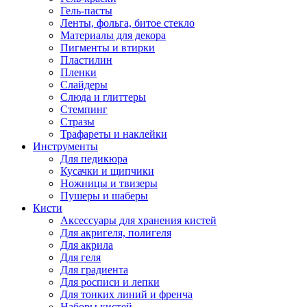
Гель-пасты
Ленты, фольга, битое стекло
Материалы для декора
Пигменты и втирки
Пластилин
Пленки
Слайдеры
Слюда и глиттеры
Стемпинг
Стразы
Трафареты и наклейки
Инструменты
Для педикюра
Кусачки и щипчики
Ножницы и твизеры
Пушеры и шаберы
Кисти
Аксессуары для хранения кистей
Для акригеля, полигеля
Для акрила
Для геля
Для градиента
Для росписи и лепки
Для тонких линий и френча
Наборы кистей