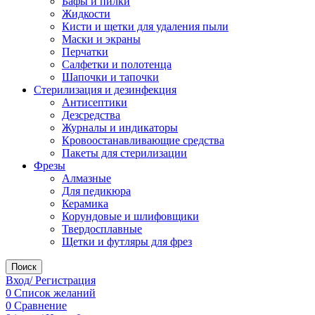
Бафы и пилки
Жидкости
Кисти и щетки для удаления пыли
Маски и экраны
Перчатки
Салфетки и полотенца
Шапочки и тапочки
Стерилизация и дезинфекция
Антисептики
Дезсредства
Журналы и индикаторы
Кровоостанавливающие средства
Пакеты для стерилизации
Фрезы
Алмазные
Для педикюра
Керамика
Корундовые и шлифовщики
Твердосплавные
Щетки и футляры для фрез
Поиск
Вход/ Регистрация
0
Список желаний
0
Сравнение