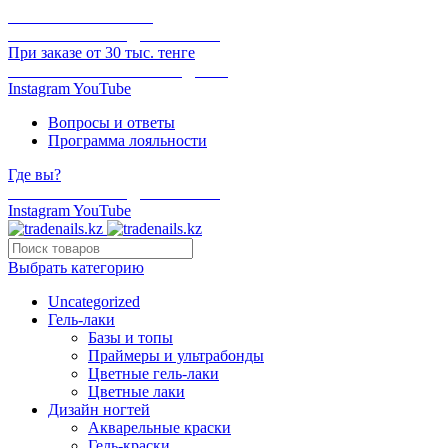
ОНЛАЙН ОПЛАТА
БЕСПЛАТНАЯ ДОСТАВКА
При заказе от 30 тыс. тенге
ОТГРУЗКА В ТОТ ЖЕ ДЕНЬ
Instagram
YouTube
Вопросы и ответы
Программа лояльности
Где вы?
БЕСПЛАТНАЯ ДОСТАВКА
Instagram
YouTube
Выбрать категорию
Uncategorized
Гель-лаки
Базы и топы
Праймеры и ультрабонды
Цветные гель-лаки
Цветные лаки
Дизайн ногтей
Акварельные краски
Гель-краски