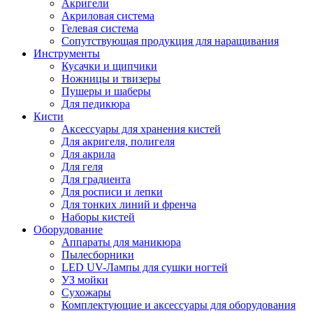
Акригели
Акриловая система
Гелевая система
Сопутствующая продукция для наращивания
Инструменты
Кусачки и щипчики
Ножницы и твизеры
Пушеры и шаберы
Для педикюра
Кисти
Аксессуары для хранения кистей
Для акригеля, полигеля
Для акрила
Для геля
Для градиента
Для росписи и лепки
Для тонких линий и френча
Наборы кистей
Оборудование
Аппараты для маникюра
Пылесборники
LED UV-Лампы для сушки ногтей
УЗ мойки
Сухожары
Комплектующие и аксессуары для оборудования