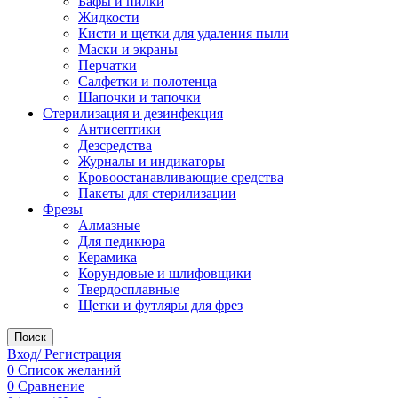
Бафы и пилки
Жидкости
Кисти и щетки для удаления пыли
Маски и экраны
Перчатки
Салфетки и полотенца
Шапочки и тапочки
Стерилизация и дезинфекция
Антисептики
Дезсредства
Журналы и индикаторы
Кровоостанавливающие средства
Пакеты для стерилизации
Фрезы
Алмазные
Для педикюра
Керамика
Корундовые и шлифовщики
Твердосплавные
Щетки и футляры для фрез
Поиск
Вход/ Регистрация
0
Список желаний
0
Сравнение