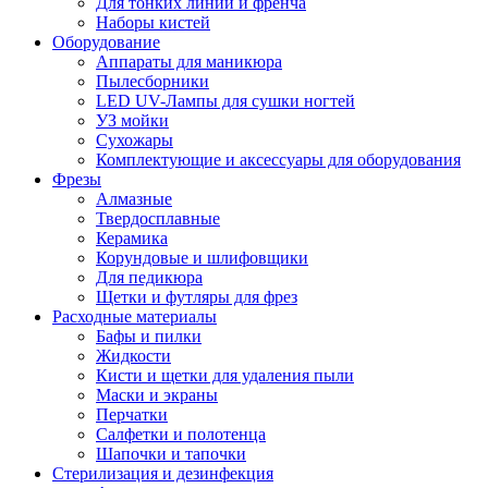
Для тонких линий и френча
Наборы кистей
Оборудование
Аппараты для маникюра
Пылесборники
LED UV-Лампы для сушки ногтей
УЗ мойки
Сухожары
Комплектующие и аксессуары для оборудования
Фрезы
Алмазные
Твердосплавные
Керамика
Корундовые и шлифовщики
Для педикюра
Щетки и футляры для фрез
Расходные материалы
Бафы и пилки
Жидкости
Кисти и щетки для удаления пыли
Маски и экраны
Перчатки
Салфетки и полотенца
Шапочки и тапочки
Стерилизация и дезинфекция