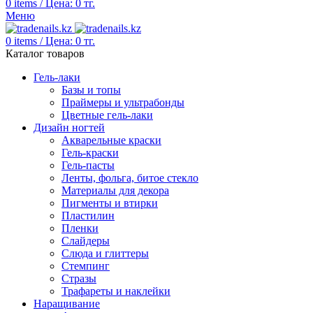
0
items
/
Цена:
0
тг.
Меню
0
items
/
Цена:
0
тг.
Каталог товаров
Гель-лаки
Базы и топы
Праймеры и ультрабонды
Цветные гель-лаки
Дизайн ногтей
Акварельные краски
Гель-краски
Гель-пасты
Ленты, фольга, битое стекло
Материалы для декора
Пигменты и втирки
Пластилин
Пленки
Слайдеры
Слюда и глиттеры
Стемпинг
Стразы
Трафареты и наклейки
Наращивание