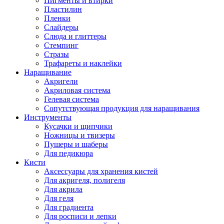
Пигменты и втирки
Пластилин
Пленки
Слайдеры
Слюда и глиттеры
Стемпинг
Стразы
Трафареты и наклейки
Наращивание
Акригели
Акриловая система
Гелевая система
Сопутствующая продукция для наращивания
Инструменты
Кусачки и щипчики
Ножницы и твизеры
Пушеры и шаберы
Для педикюра
Кисти
Аксессуары для хранения кистей
Для акригеля, полигеля
Для акрила
Для геля
Для градиента
Для росписи и лепки