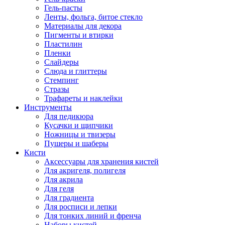
Гель-пасты
Ленты, фольга, битое стекло
Материалы для декора
Пигменты и втирки
Пластилин
Пленки
Слайдеры
Слюда и глиттеры
Стемпинг
Стразы
Трафареты и наклейки
Инструменты
Для педикюра
Кусачки и щипчики
Ножницы и твизеры
Пушеры и шаберы
Кисти
Аксессуары для хранения кистей
Для акригеля, полигеля
Для акрила
Для геля
Для градиента
Для росписи и лепки
Для тонких линий и френча
Наборы кистей