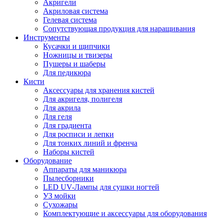
Акригели
Акриловая система
Гелевая система
Сопутствующая продукция для наращивания
Инструменты
Кусачки и щипчики
Ножницы и твизеры
Пушеры и шаберы
Для педикюра
Кисти
Аксессуары для хранения кистей
Для акригеля, полигеля
Для акрила
Для геля
Для градиента
Для росписи и лепки
Для тонких линий и френча
Наборы кистей
Оборудование
Аппараты для маникюра
Пылесборники
LED UV-Лампы для сушки ногтей
УЗ мойки
Сухожары
Комплектующие и аксессуары для оборудования