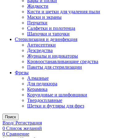
Бафы и пилки
Жидкости
Кисти и щетки для удаления пыли
Маски и экраны
Перчатки
Салфетки и полотенца
Шапочки и тапочки
Стерилизация и дезинфекция
Антисептики
Дезсредства
Журналы и индикаторы
Кровоостанавливающие средства
Пакеты для стерилизации
Фрезы
Алмазные
Для педикюра
Керамика
Корундовые и шлифовщики
Твердосплавные
Щетки и футляры для фрез
Поиск
Вход/ Регистрация
0
Список желаний
0
Сравнение