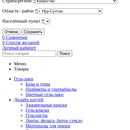
Страна/регион
*
Область / район
*
Населённый пункт
*
Отмена
Сохранить
0
Сравнение
0
Список желаний
Личный кабинет
Поиск
Меню
Товары
Гель-лаки
Базы и топы
Праймеры и ультрабонды
Цветные гель-лаки
Дизайн ногтей
Акварельные краски
Гель-краски
Гель-пасты
Ленты, фольга, битое стекло
Материалы для декора