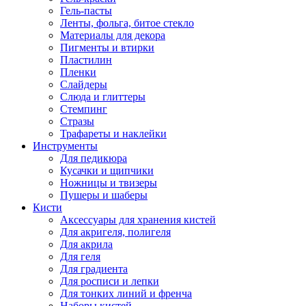
Гель-пасты
Ленты, фольга, битое стекло
Материалы для декора
Пигменты и втирки
Пластилин
Пленки
Слайдеры
Слюда и глиттеры
Стемпинг
Стразы
Трафареты и наклейки
Инструменты
Для педикюра
Кусачки и щипчики
Ножницы и твизеры
Пушеры и шаберы
Кисти
Аксессуары для хранения кистей
Для акригеля, полигеля
Для акрила
Для геля
Для градиента
Для росписи и лепки
Для тонких линий и френча
Наборы кистей