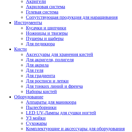
Акригели
Акриловая система
Гелевая система
Сопутствующая продукция для наращивания
Инструменты
Кусачки и щипчики
Ножницы и твизеры
Пушеры и шаберы
Для педикюра
Кисти
Аксессуары для хранения кистей
Для акригеля, полигеля
Для акрила
Для геля
Для градиента
Для росписи и лепки
Для тонких линий и френча
Наборы кистей
Оборудование
Аппараты для маникюра
Пылесборники
LED UV-Лампы для сушки ногтей
УЗ мойки
Сухожары
Комплектующие и аксессуары для оборудования