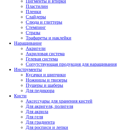
Пигменты и втирки
Пластилин
Пленки
Слайдеры
Слюда и глиттеры
Стемпинг
Стразы
Трафареты и наклейки
Наращивание
Акригели
Акриловая система
Гелевая система
Сопутствующая продукция для наращивания
Инструменты
Кусачки и щипчики
Ножницы и твизеры
Пушеры и шаберы
Для педикюра
Кисти
Аксессуары для хранения кистей
Для акригеля, полигеля
Для акрила
Для геля
Для градиента
Для росписи и лепки