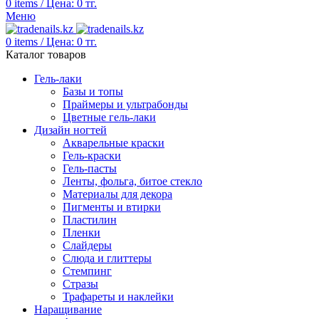
0
items
/
Цена:
0
тг.
Меню
0
items
/
Цена:
0
тг.
Каталог товаров
Гель-лаки
Базы и топы
Праймеры и ультрабонды
Цветные гель-лаки
Дизайн ногтей
Акварельные краски
Гель-краски
Гель-пасты
Ленты, фольга, битое стекло
Материалы для декора
Пигменты и втирки
Пластилин
Пленки
Слайдеры
Слюда и глиттеры
Стемпинг
Стразы
Трафареты и наклейки
Наращивание