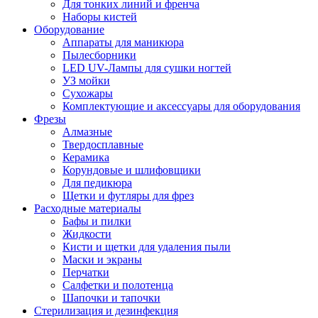
Для тонких линий и френча
Наборы кистей
Оборудование
Аппараты для маникюра
Пылесборники
LED UV-Лампы для сушки ногтей
УЗ мойки
Сухожары
Комплектующие и аксессуары для оборудования
Фрезы
Алмазные
Твердосплавные
Керамика
Корундовые и шлифовщики
Для педикюра
Щетки и футляры для фрез
Расходные материалы
Бафы и пилки
Жидкости
Кисти и щетки для удаления пыли
Маски и экраны
Перчатки
Салфетки и полотенца
Шапочки и тапочки
Стерилизация и дезинфекция