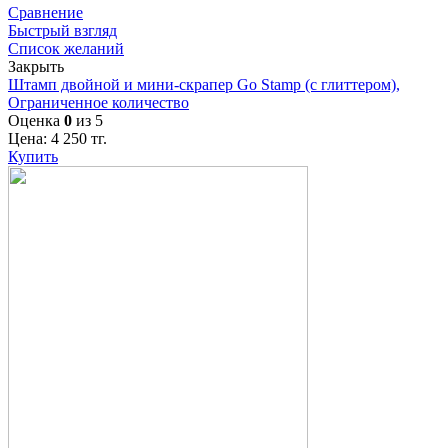
Сравнение
Быстрый взгляд
Список желаний
Закрыть
Штамп двойной и мини-скрапер Go Stamp (с глиттером),
Ограниченное количество
Оценка
0
из 5
Цена:
4 250
тг.
Купить